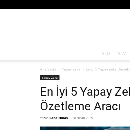
SEO
SEM
Ana Sayfa
Yapay Zeka
En İyi 5 Yapay Zeka Destek
Yapay Zeka
En İyi 5 Yapay Z
Özetleme Aracı
Yazar
Rana Elmas
-
10 Nisan 2025