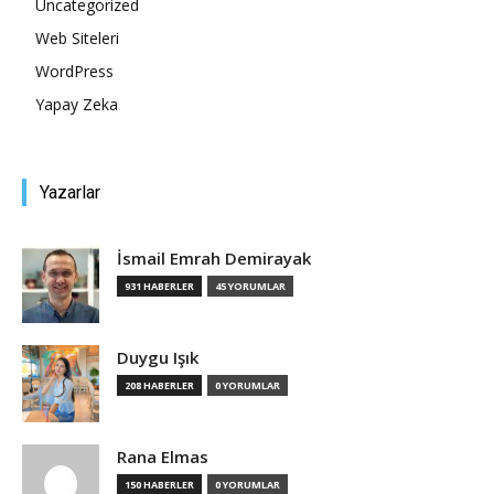
Uncategorized
Web Siteleri
Tasarım,
WordPress
Yapay Zeka
UI/UX
Yazarlar
İsmail Emrah Demirayak
931 HABERLER
45 YORUMLAR
Duygu Işık
208 HABERLER
0 YORUMLAR
Rana Elmas
150 HABERLER
0 YORUMLAR