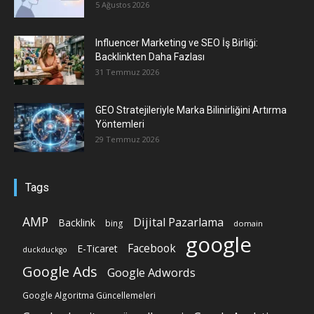
5 Ağustos 2026
Influencer Marketing ve SEO İş Birliği:
Backlinkten Daha Fazlası
31 Temmuz 2026
GEO Stratejileriyle Marka Bilinirliğini Artırma
Yöntemleri
29 Temmuz 2026
Tags
AMP
Dijital Pazarlama
Backlink
bing
domain
google
Facebook
E-Ticaret
duckduckgo
Google Ads
Google Adwords
Google Algoritma Güncellemeleri