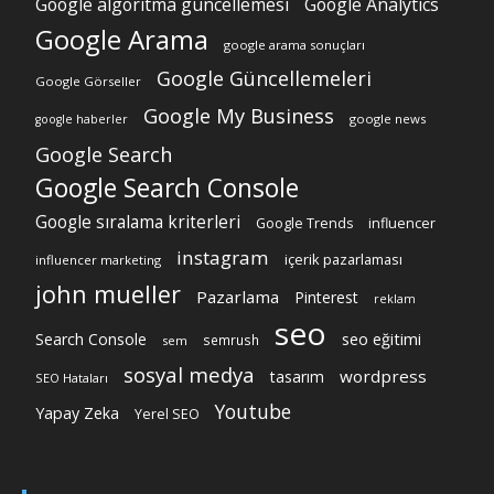
Google algoritma güncellemesi
Google Analytics
Google Arama
google arama sonuçları
Google Güncellemeleri
Google Görseller
Google My Business
google news
google haberler
Google Search
Google Search Console
Google sıralama kriterleri
Google Trends
influencer
instagram
içerik pazarlaması
influencer marketing
john mueller
Pazarlama
Pinterest
reklam
seo
Search Console
seo eğitimi
semrush
sem
sosyal medya
wordpress
tasarım
SEO Hataları
Youtube
Yapay Zeka
Yerel SEO