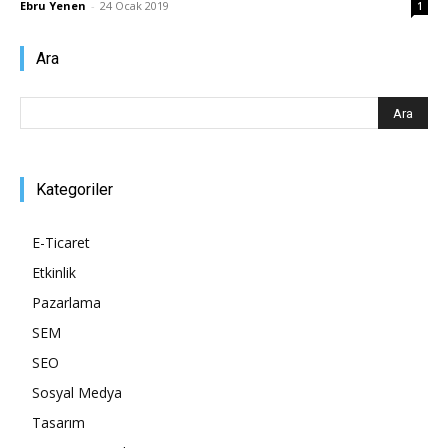
Ebru Yenen
-
24 Ocak 2019
1
Pazarlaması
Ara
–
Kategoriler
SEO,
E-Ticaret
Etkinlik
Pazarlama
SEM,
SEM
SEO
Sosyal Medya
ASO,
Tasarım