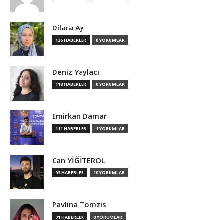
Dilara Ay
136 HABERLER
0 YORUMLAR
Deniz Yaylacı
118 HABERLER
0 YORUMLAR
Emirkan Damar
111 HABERLER
1 YORUMLAR
Can YİĞİTEROL
93 HABERLER
10 YORUMLAR
Pavlina Tomzis
71 HABERLER
0 YORUMLAR