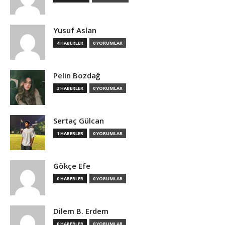
Yusuf Aslan
4 HABERLER
0 YORUMLAR
Pelin Bozdağ
3 HABERLER
0 YORUMLAR
Sertaç Gülcan
1 HABERLER
0 YORUMLAR
Gökçe Efe
0 HABERLER
0 YORUMLAR
Dilem B. Erdem
0 HABERLER
0 YORUMLAR