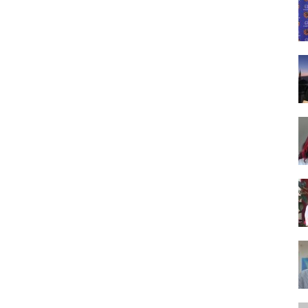
Tasarım,
UI/UX