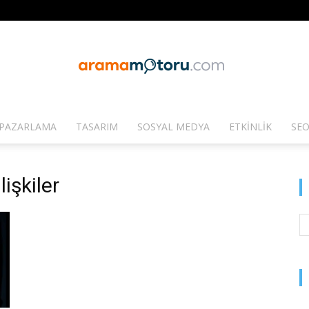
PAZARLAMA
TASARIM
SOSYAL MEDYA
ETKINLIK
SEO
Arama
lişkiler
Motoru