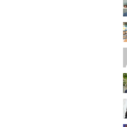
SEO,
SEM,
ASO,