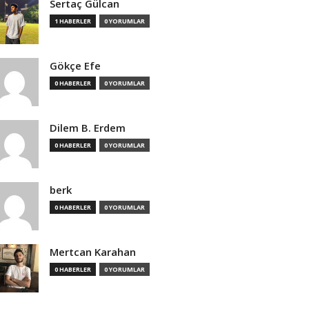
Sertaç Gülcan
1 HABERLER
0 YORUMLAR
Gökçe Efe
0 HABERLER
0 YORUMLAR
Dilem B. Erdem
0 HABERLER
0 YORUMLAR
berk
0 HABERLER
0 YORUMLAR
Mertcan Karahan
0 HABERLER
0 YORUMLAR