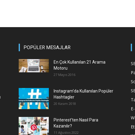
POPÜLER MESAJLAR
En Çok Kullanılan 21 Arama
S
Motoru
P
27 Mayıs 2016
S
S
Instagram’da Kullanılan Popüler
ı
Hashtagler
T
20 Kasım 2018
E-
We
Pinterest’ten Nasıl Para
Kazanılır?
Et
11 Ağustos 2022