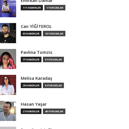
Emirkan Damar
111 HABERLER
1 YORUMLAR
Can YİĞİTEROL
93 HABERLER
10 YORUMLAR
Pavlina Tomzis
71 HABERLER
0 YORUMLAR
Melisa Karadaş
28 HABERLER
0 YORUMLAR
Hasan Yaşar
27 HABERLER
49 YORUMLAR