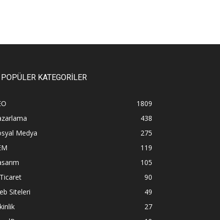
POPÜLER KATEGORİLER
EO
1809
azarlama
438
osyal Medya
275
EM
119
asarım
105
Ticaret
90
b Siteleri
49
kinlik
27