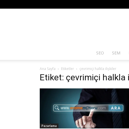
SEO
SEM
Ana Sayfa
Etiketler
çevrimiçi halkla ilişkiler
Etiket: çevrimiçi halkla i
Pazarlama