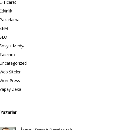
E-Ticaret
Etkinlik
Pazarlama
SEM
SEO
Sosyal Medya
Tasarım
Uncategorized
Web Siteleri
WordPress
Yapay Zeka
Yazarlar
İsmail Emrah Demirayak