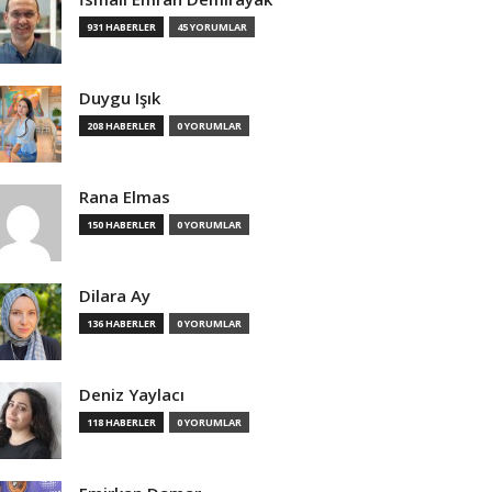
931 HABERLER
45 YORUMLAR
Duygu Işık
208 HABERLER
0 YORUMLAR
Rana Elmas
150 HABERLER
0 YORUMLAR
Dilara Ay
136 HABERLER
0 YORUMLAR
Deniz Yaylacı
118 HABERLER
0 YORUMLAR