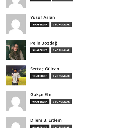
Yusuf Aslan
4 HABERLER
0 YORUMLAR
Pelin Bozdağ
3 HABERLER
0 YORUMLAR
Sertaç Gülcan
1 HABERLER
0 YORUMLAR
Gökçe Efe
0 HABERLER
0 YORUMLAR
Dilem B. Erdem
0 HABERLER
0 YORUMLAR