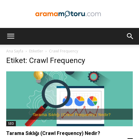
Arama
Ana Sayfa
Etiketler
Crawl Frequency
Etiket: Crawl Frequency
Motoru
Optimizasyonu
ve
SEO
Tarama Sıklığı (Crawl Frequency) Nedir?