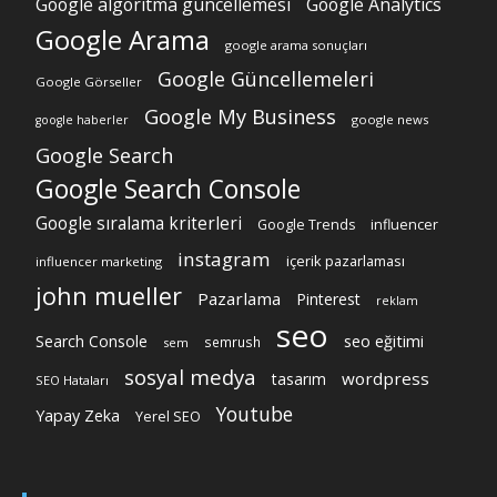
Google algoritma güncellemesi
Google Analytics
Google Arama
google arama sonuçları
Google Güncellemeleri
Google Görseller
Google My Business
google news
google haberler
Google Search
Google Search Console
Google sıralama kriterleri
Google Trends
influencer
instagram
içerik pazarlaması
influencer marketing
john mueller
Pazarlama
Pinterest
reklam
seo
Search Console
seo eğitimi
semrush
sem
sosyal medya
wordpress
tasarım
SEO Hataları
Youtube
Yapay Zeka
Yerel SEO