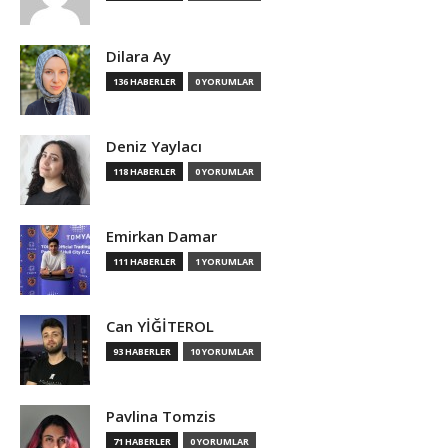
Dilara Ay
136 HABERLER
0 YORUMLAR
Deniz Yaylacı
118 HABERLER
0 YORUMLAR
Emirkan Damar
111 HABERLER
1 YORUMLAR
Can YİĞİTEROL
93 HABERLER
10 YORUMLAR
Pavlina Tomzis
71 HABERLER
0 YORUMLAR