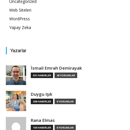
Uncategorized
Web Siteleri
Tasarım,
WordPress
Yapay Zeka
UI/UX
Yazarlar
İsmail Emrah Demirayak
931 HABERLER
45 YORUMLAR
Duygu Işık
208 HABERLER
0 YORUMLAR
Rana Elmas
150 HABERLER
0 YORUMLAR