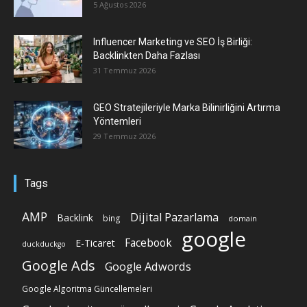
5 Ağustos 2026
Influencer Marketing ve SEO İş Birliği:
Backlinkten Daha Fazlası
31 Temmuz 2026
GEO Stratejileriyle Marka Bilinirliğini Artırma
Yöntemleri
29 Temmuz 2026
Tags
AMP
Dijital Pazarlama
Backlink
bing
domain
google
Facebook
E-Ticaret
duckduckgo
Google Ads
Google Adwords
Google Algoritma Güncellemeleri