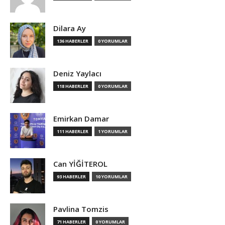
Dilara Ay
136 HABERLER
0 YORUMLAR
Deniz Yaylacı
118 HABERLER
0 YORUMLAR
Emirkan Damar
111 HABERLER
1 YORUMLAR
Can YİĞİTEROL
93 HABERLER
10 YORUMLAR
Pavlina Tomzis
71 HABERLER
0 YORUMLAR