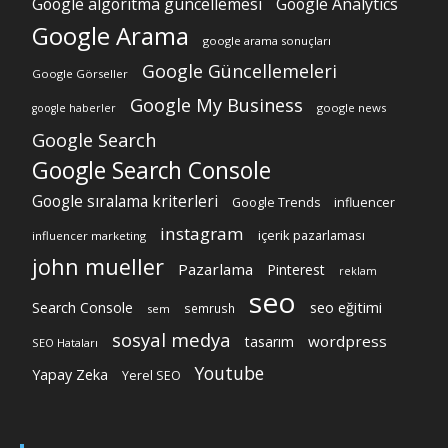
Google algoritma güncellemesi
Google Analytics
Google Arama
google arama sonuçları
Google Güncellemeleri
Google Görseller
Google My Business
google news
google haberler
Google Search
Google Search Console
Google sıralama kriterleri
Google Trends
influencer
instagram
içerik pazarlaması
influencer marketing
john mueller
Pazarlama
Pinterest
reklam
seo
Search Console
seo eğitimi
semrush
sem
sosyal medya
wordpress
tasarım
SEO Hataları
Youtube
Yapay Zeka
Yerel SEO