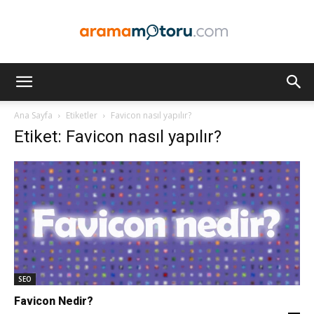
Arama
Ana Sayfa
Etiketler
Favicon nasıl yapılır?
Etiket: Favicon nasıl yapılır?
Motoru
Optimizasyonu
ve
SEO
Favicon Nedir?