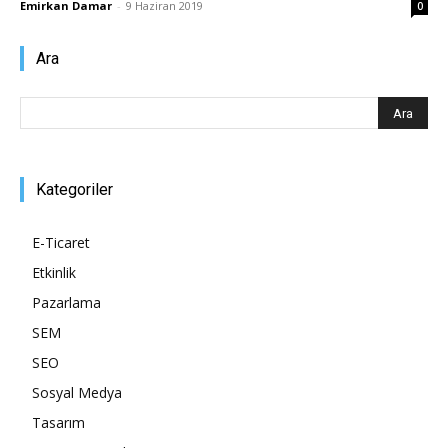
Emirkan Damar
-
9 Haziran 2019
0
Pazarlaması
Ara
–
Kategoriler
SEO,
E-Ticaret
Etkinlik
Pazarlama
SEM,
SEM
SEO
Sosyal Medya
ASO,
Tasarım