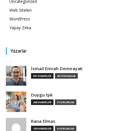
Uncategorized
Web Siteleri
Tasarım,
WordPress
Yapay Zeka
UI/UX
Yazarlar
İsmail Emrah Demirayak
931 HABERLER
45 YORUMLAR
Duygu Işık
208 HABERLER
0 YORUMLAR
Rana Elmas
150 HABERLER
0 YORUMLAR