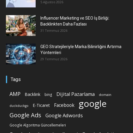
5 Ağustos 2026
Influencer Marketing ve SEO İş Birliği:
Backlinkten Daha Fazlası
31 Temmuz 2026
GEO Stratejileriyle Marka Bilinirliğini Artırma
Yöntemleri
29 Temmuz 2026
Tags
AMP
Dijital Pazarlama
Backlink
bing
domain
google
Facebook
E-Ticaret
duckduckgo
Google Ads
Google Adwords
Google Algoritma Güncellemeleri