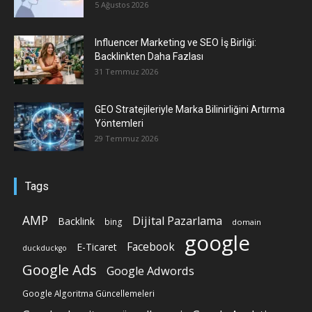
5 Ağustos 2026
Influencer Marketing ve SEO İş Birliği:
Backlinkten Daha Fazlası
31 Temmuz 2026
GEO Stratejileriyle Marka Bilinirliğini Artırma
Yöntemleri
29 Temmuz 2026
Tags
AMP
Dijital Pazarlama
Backlink
bing
domain
google
Facebook
E-Ticaret
duckduckgo
Google Ads
Google Adwords
Google Algoritma Güncellemeleri