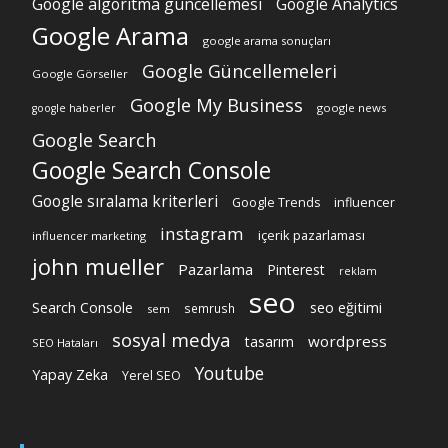
Google algoritma güncellemesi
Google Analytics
Google Arama
google arama sonuçları
Google Güncellemeleri
Google Görseller
Google My Business
google news
google haberler
Google Search
Google Search Console
Google sıralama kriterleri
Google Trends
influencer
instagram
içerik pazarlaması
influencer marketing
john mueller
Pazarlama
Pinterest
reklam
seo
Search Console
seo eğitimi
semrush
sem
sosyal medya
wordpress
tasarım
SEO Hataları
Youtube
Yapay Zeka
Yerel SEO