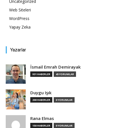
Uncategorized
Web Siteleri
Tasarım,
WordPress
Yapay Zeka
UI/UX
Yazarlar
İsmail Emrah Demirayak
931 HABERLER
45 YORUMLAR
Duygu Işık
208 HABERLER
0 YORUMLAR
Rana Elmas
150 HABERLER
0 YORUMLAR