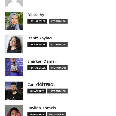
Dilara Ay
136 HABERLER
0 YORUMLAR
Deniz Yaylacı
118 HABERLER
0 YORUMLAR
Emirkan Damar
111 HABERLER
1 YORUMLAR
Can YİĞİTEROL
93 HABERLER
10 YORUMLAR
Pavlina Tomzis
71 HABERLER
0 YORUMLAR