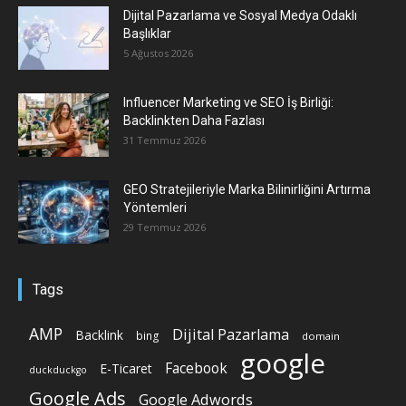
Dijital Pazarlama ve Sosyal Medya Odaklı
Başlıklar
5 Ağustos 2026
Influencer Marketing ve SEO İş Birliği:
Backlinkten Daha Fazlası
31 Temmuz 2026
GEO Stratejileriyle Marka Bilinirliğini Artırma
Yöntemleri
29 Temmuz 2026
Tags
AMP
Dijital Pazarlama
Backlink
bing
domain
google
Facebook
E-Ticaret
duckduckgo
Google Ads
Google Adwords