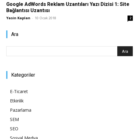
Google AdWords Reklam Uzantıları Yazı Dizisi 1: Site
Bağlantısı Uzantısı
Pazarlaması
Yasin Kaplan
-
10 Ocak 2018
2
Ara
–
SEO,
Kategoriler
E-Ticaret
SEM,
Etkinlik
Pazarlama
SEM
ASO,
SEO
Sosyal Medya