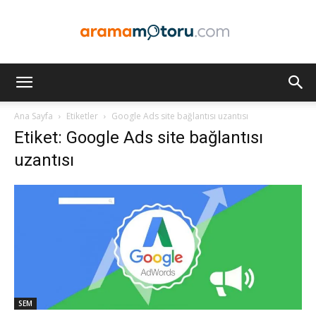
Arama
Ana Sayfa
Etiketler
Google Ads site bağlantısı uzantısı
Etiket: Google Ads site bağlantısı
Motoru
uzantısı
Optimizasyonu
ve
SEM