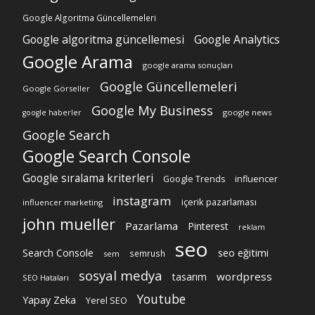
Google Algoritma Güncellemeleri
Google algoritma güncellemesi
Google Analytics
Google Arama
google arama sonuçları
Google Güncellemeleri
Google Görseller
Google My Business
google news
google haberler
Google Search
Google Search Console
Google sıralama kriterleri
Google Trends
influencer
instagram
içerik pazarlaması
influencer marketing
john mueller
Pazarlama
Pinterest
reklam
seo
Search Console
seo eğitimi
semrush
sem
sosyal medya
wordpress
tasarım
SEO Hataları
Youtube
Yapay Zeka
Yerel SEO