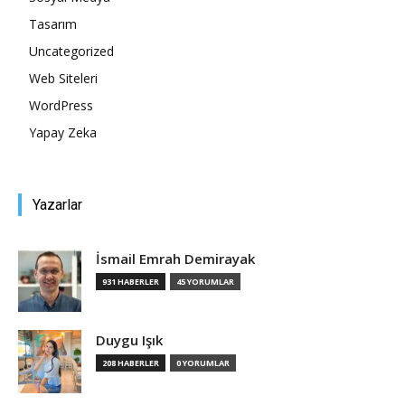
Tasarım
Tasarım,
Uncategorized
Web Siteleri
WordPress
UI/UX
Yapay Zeka
Yazarlar
İsmail Emrah Demirayak
931 HABERLER
45 YORUMLAR
Duygu Işık
208 HABERLER
0 YORUMLAR