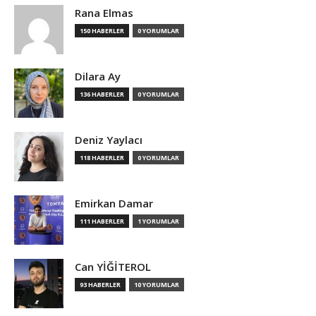
Rana Elmas
150 HABERLER
0 YORUMLAR
Dilara Ay
136 HABERLER
0 YORUMLAR
Deniz Yaylacı
118 HABERLER
0 YORUMLAR
Emirkan Damar
111 HABERLER
1 YORUMLAR
Can YİĞİTEROL
93 HABERLER
10 YORUMLAR