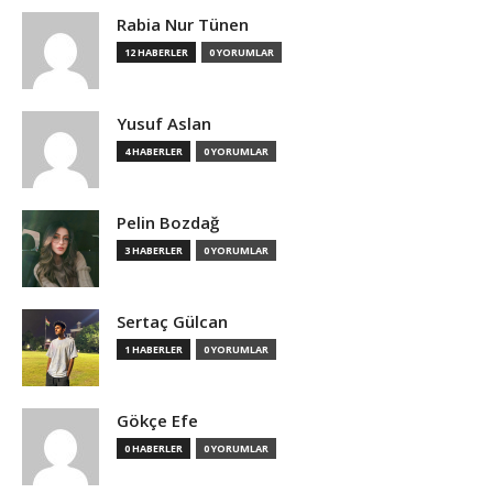
Rabia Nur Tünen
12 HABERLER
0 YORUMLAR
Yusuf Aslan
4 HABERLER
0 YORUMLAR
Pelin Bozdağ
3 HABERLER
0 YORUMLAR
Sertaç Gülcan
1 HABERLER
0 YORUMLAR
Gökçe Efe
0 HABERLER
0 YORUMLAR