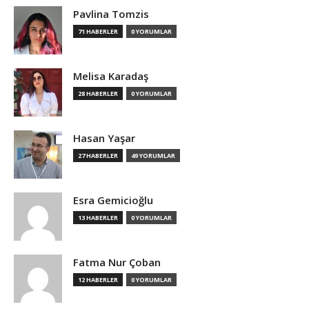
Pavlina Tomzis
71 HABERLER
0 YORUMLAR
Melisa Karadaş
28 HABERLER
0 YORUMLAR
Hasan Yaşar
27 HABERLER
49 YORUMLAR
Esra Gemicioğlu
13 HABERLER
0 YORUMLAR
Fatma Nur Çoban
12 HABERLER
0 YORUMLAR