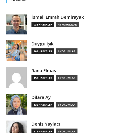
Tasarım,
İsmail Emrah Demirayak
931 HABERLER
45 YORUMLAR
UI/UX
Duygu Işık
208 HABERLER
0 YORUMLAR
Rana Elmas
150 HABERLER
0 YORUMLAR
Dilara Ay
136 HABERLER
0 YORUMLAR
Deniz Yaylacı
118 HABERLER
0 YORUMLAR