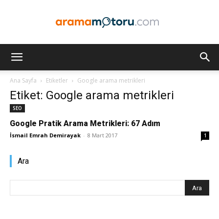
Arama
Ana Sayfa
Etiketler
Google arama metrikleri
Etiket: Google arama metrikleri
Motoru
SEO
Google Pratik Arama Metrikleri: 67 Adım
İsmail Emrah Demirayak
-
8 Mart 2017
1
Optimizasyonu
Ara
ve