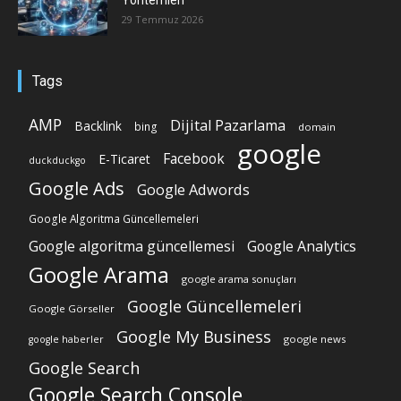
Yöntemleri
29 Temmuz 2026
Tags
AMP
Dijital Pazarlama
Backlink
bing
domain
google
Facebook
E-Ticaret
duckduckgo
Google Ads
Google Adwords
Google Algoritma Güncellemeleri
Google algoritma güncellemesi
Google Analytics
Google Arama
google arama sonuçları
Google Güncellemeleri
Google Görseller
Google My Business
google news
google haberler
Google Search
Google Search Console