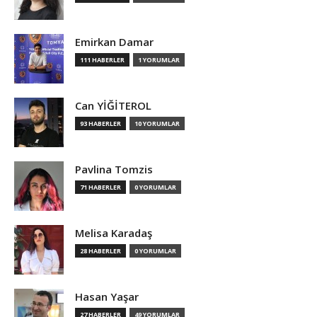
Emirkan Damar
111 HABERLER
1 YORUMLAR
Can YİĞİTEROL
93 HABERLER
10 YORUMLAR
Pavlina Tomzis
71 HABERLER
0 YORUMLAR
Melisa Karadaş
28 HABERLER
0 YORUMLAR
Hasan Yaşar
27 HABERLER
49 YORUMLAR