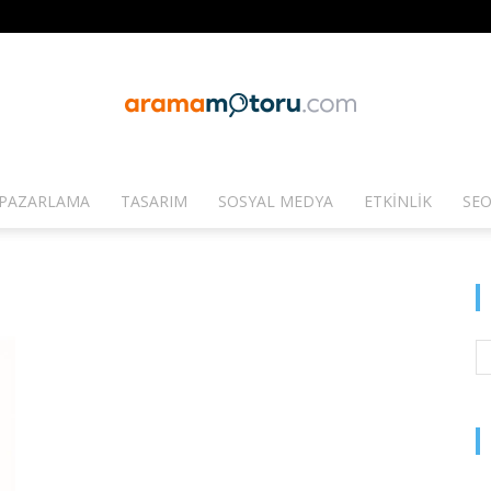
PAZARLAMA
TASARIM
SOSYAL MEDYA
ETKINLIK
SEO
Arama
Motoru