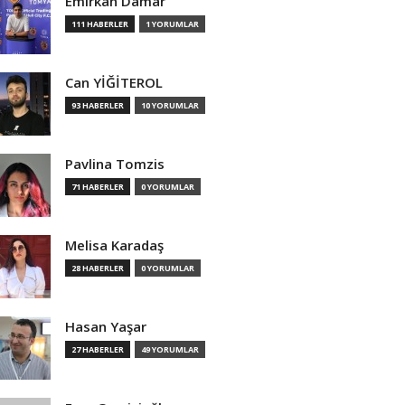
Emirkan Damar
111 HABERLER
1 YORUMLAR
Can YİĞİTEROL
93 HABERLER
10 YORUMLAR
Pavlina Tomzis
71 HABERLER
0 YORUMLAR
Melisa Karadaş
28 HABERLER
0 YORUMLAR
Hasan Yaşar
27 HABERLER
49 YORUMLAR