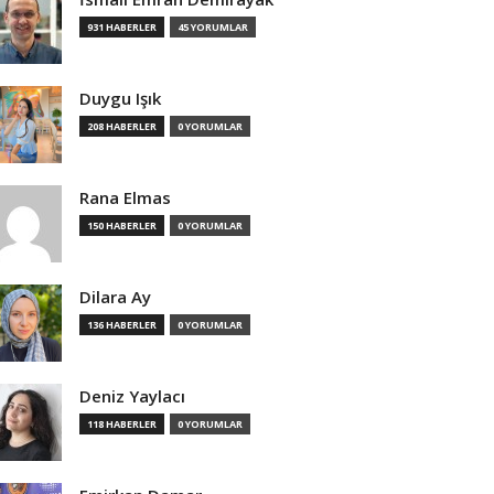
931 HABERLER
45 YORUMLAR
Duygu Işık
208 HABERLER
0 YORUMLAR
Rana Elmas
150 HABERLER
0 YORUMLAR
Dilara Ay
136 HABERLER
0 YORUMLAR
Deniz Yaylacı
118 HABERLER
0 YORUMLAR