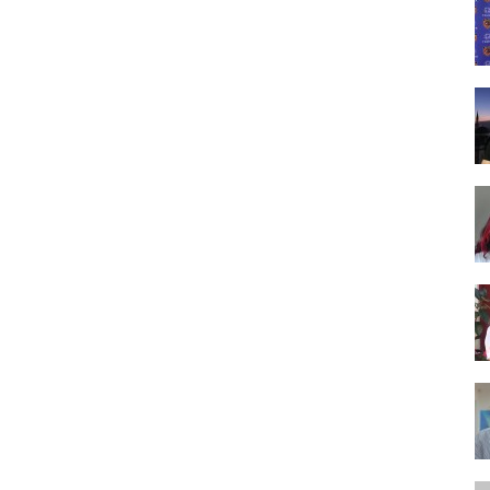
Tasarım,
UI/UX