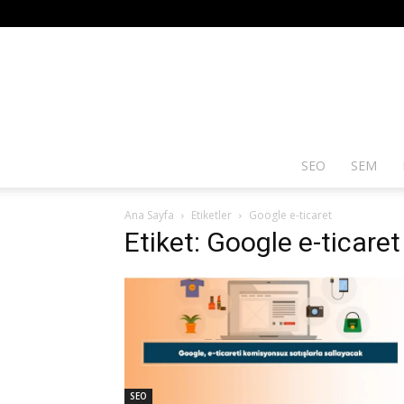
SEO
SEM
Ana Sayfa
Etiketler
Google e-ticaret
Etiket: Google e-ticaret
SEO