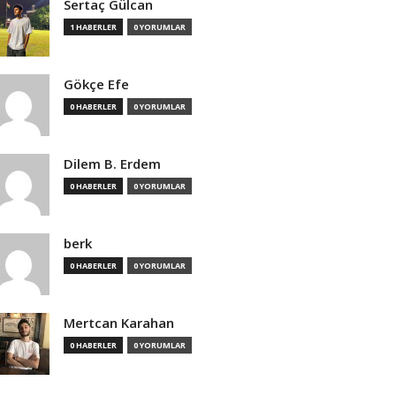
Sertaç Gülcan
1 HABERLER
0 YORUMLAR
Gökçe Efe
0 HABERLER
0 YORUMLAR
Dilem B. Erdem
0 HABERLER
0 YORUMLAR
berk
0 HABERLER
0 YORUMLAR
Mertcan Karahan
0 HABERLER
0 YORUMLAR