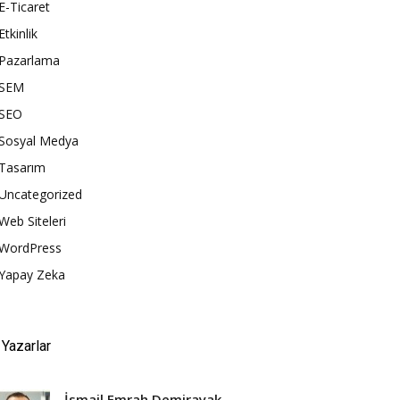
E-Ticaret
Etkinlik
Pazarlama
SEM
SEO
Sosyal Medya
Tasarım
Uncategorized
Web Siteleri
WordPress
Yapay Zeka
Yazarlar
İsmail Emrah Demirayak