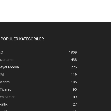
POPÜLER KATEGORİLER
EO
1809
azarlama
438
osyal Medya
275
EM
119
asarım
105
Ticaret
90
b Siteleri
49
kinlik
27