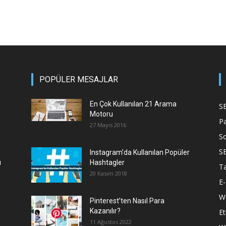
POPÜLER MESAJLAR
En Çok Kullanılan 21 Arama
S
Motoru
P
27 Mayıs 2016
S
S
Instagram’da Kullanılan Popüler
ı
Hashtagler
T
20 Kasım 2018
E-
We
Pinterest’ten Nasıl Para
Kazanılır?
Et
11 Ağustos 2022