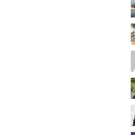
SEO,
SEM,
ASO,