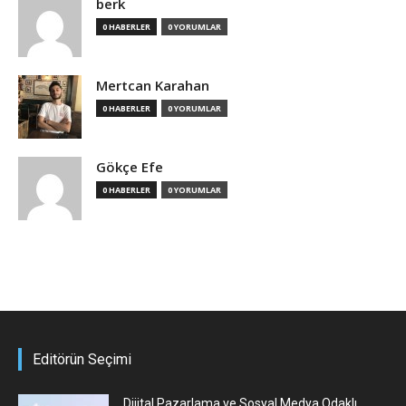
berk
0 HABERLER
0 YORUMLAR
Mertcan Karahan
0 HABERLER
0 YORUMLAR
Gökçe Efe
0 HABERLER
0 YORUMLAR
Editörün Seçimi
Dijital Pazarlama ve Sosyal Medya Odaklı