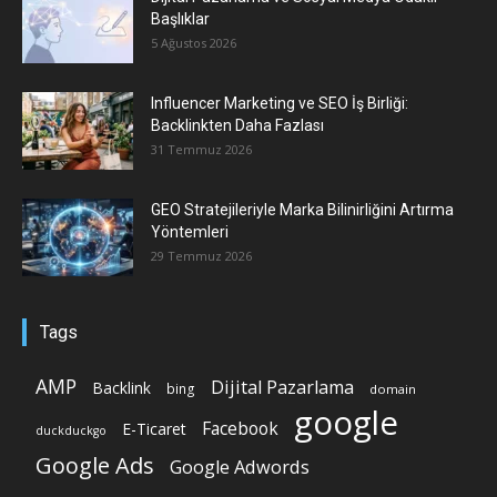
Başlıklar
5 Ağustos 2026
Influencer Marketing ve SEO İş Birliği:
Backlinkten Daha Fazlası
31 Temmuz 2026
GEO Stratejileriyle Marka Bilinirliğini Artırma
Yöntemleri
29 Temmuz 2026
Tags
AMP
Dijital Pazarlama
Backlink
bing
domain
google
Facebook
E-Ticaret
duckduckgo
Google Ads
Google Adwords