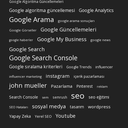
Google Algoritma Güncellemeleri
Google algoritma güncellemesi
Google Analytics
Google Arama
google arama sonuçları
Google Güncellemeleri
Google Görseller
Google My Business
google news
google haberler
Google Search
Google Search Console
Google sıralama kriterleri
Google Trends
influencer
instagram
içerik pazarlaması
influencer marketing
john mueller
Pazarlama
Pinterest
reklam
seo
Search Console
seo eğitimi
semrush
sem
sosyal medya
wordpress
tasarım
SEO Hataları
Youtube
Yapay Zeka
Yerel SEO