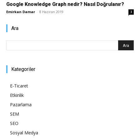
Google Knowledge Graph nedir? Nasıl Doğrulanır?
Pazarlaması
Emirkan Damar
-
8 Haziran 2019
3
Ara
–
SEO,
Kategoriler
E-Ticaret
Etkinlik
SEM,
Pazarlama
SEM
SEO
ASO,
Sosyal Medya