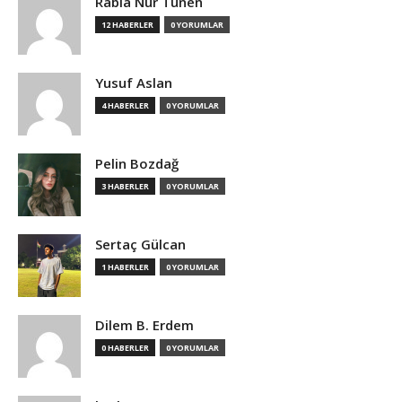
Rabia Nur Tünen
12 HABERLER
0 YORUMLAR
Yusuf Aslan
4 HABERLER
0 YORUMLAR
Pelin Bozdağ
3 HABERLER
0 YORUMLAR
Sertaç Gülcan
1 HABERLER
0 YORUMLAR
Dilem B. Erdem
0 HABERLER
0 YORUMLAR