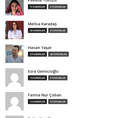
Pavlina Tomzis
71 HABERLER
0 YORUMLAR
Melisa Karadaş
28 HABERLER
0 YORUMLAR
Hasan Yaşar
27 HABERLER
49 YORUMLAR
Esra Gemicioğlu
13 HABERLER
0 YORUMLAR
Fatma Nur Çoban
12 HABERLER
0 YORUMLAR