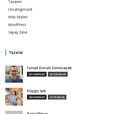
Tasarım
Uncategorized
Tasarım,
Web Siteleri
WordPress
Yapay Zeka
UI/UX
Yazarlar
İsmail Emrah Demirayak
931 HABERLER
45 YORUMLAR
Duygu Işık
208 HABERLER
0 YORUMLAR
Rana Elmas