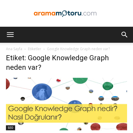
Arama
Ana Sayfa
Etiketler
Google Knowledge Graph neden var?
Etiket: Google Knowledge Graph
Motoru
neden var?
Optimizasyonu
ve
SEO