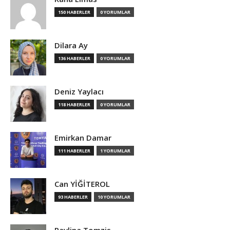
150 HABERLER
0 YORUMLAR
Dilara Ay
136 HABERLER
0 YORUMLAR
Deniz Yaylacı
118 HABERLER
0 YORUMLAR
Emirkan Damar
111 HABERLER
1 YORUMLAR
Can YİĞİTEROL
93 HABERLER
10 YORUMLAR