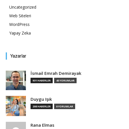
Uncategorized
Tasarım,
Web Siteleri
WordPress
Yapay Zeka
UI/UX
Yazarlar
İsmail Emrah Demirayak
931 HABERLER
45 YORUMLAR
Duygu Işık
208 HABERLER
0 YORUMLAR
Rana Elmas