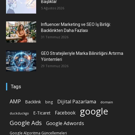
Başlıklar
5 Ağustos 2026
Influencer Marketing ve SEO İş Birliği:
Backlinkten Daha Fazlası
31 Temmuz 2026
GEO Stratejileriyle Marka Bilinirliğini Artırma
Yöntemleri
29 Temmuz 2026
Tags
AMP
Dijital Pazarlama
Backlink
bing
domain
google
Facebook
E-Ticaret
duckduckgo
Google Ads
Google Adwords
Google Algoritma Güncellemeleri