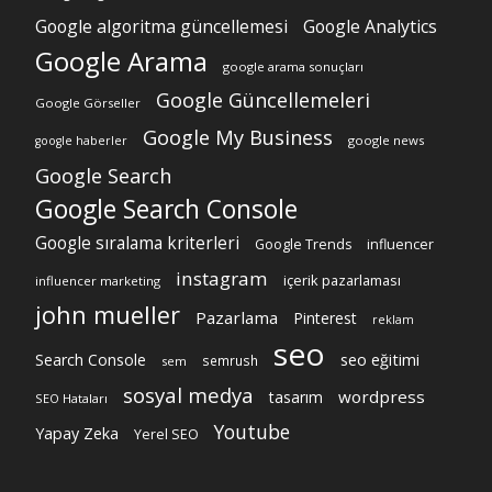
Google algoritma güncellemesi
Google Analytics
Google Arama
google arama sonuçları
Google Güncellemeleri
Google Görseller
Google My Business
google news
google haberler
Google Search
Google Search Console
Google sıralama kriterleri
Google Trends
influencer
instagram
içerik pazarlaması
influencer marketing
john mueller
Pazarlama
Pinterest
reklam
seo
Search Console
seo eğitimi
semrush
sem
sosyal medya
wordpress
tasarım
SEO Hataları
Youtube
Yapay Zeka
Yerel SEO