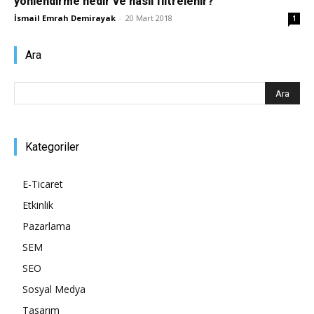
yönlendirme nedir ve nasıl filtrelenir?
İsmail Emrah Demirayak
-
20 Mart 2018
1
Pazarlaması
Ara
–
Kategoriler
SEO,
E-Ticaret
Etkinlik
SEM,
Pazarlama
SEM
SEO
ASO,
Sosyal Medya
Tasarım