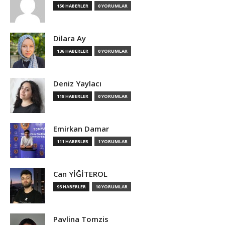
150 HABERLER
0 YORUMLAR
Dilara Ay
136 HABERLER
0 YORUMLAR
Deniz Yaylacı
118 HABERLER
0 YORUMLAR
Emirkan Damar
111 HABERLER
1 YORUMLAR
Can YİĞİTEROL
93 HABERLER
10 YORUMLAR
Pavlina Tomzis