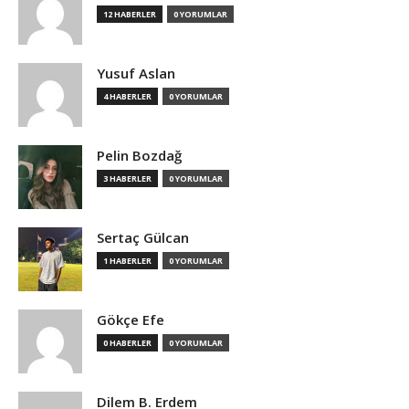
12 HABERLER
0 YORUMLAR
Yusuf Aslan
4 HABERLER
0 YORUMLAR
Pelin Bozdağ
3 HABERLER
0 YORUMLAR
Sertaç Gülcan
1 HABERLER
0 YORUMLAR
Gökçe Efe
0 HABERLER
0 YORUMLAR
Dilem B. Erdem