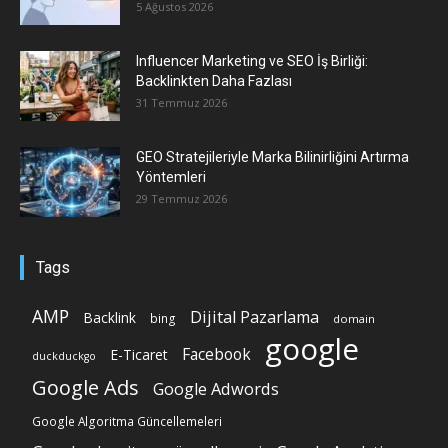
5 Ağustos 2026
Influencer Marketing ve SEO İş Birliği:
Backlinkten Daha Fazlası
31 Temmuz 2026
GEO Stratejileriyle Marka Bilinirliğini Artırma
Yöntemleri
29 Temmuz 2026
Tags
AMP
Dijital Pazarlama
Backlink
bing
domain
google
Facebook
E-Ticaret
duckduckgo
Google Ads
Google Adwords
Google Algoritma Güncellemeleri