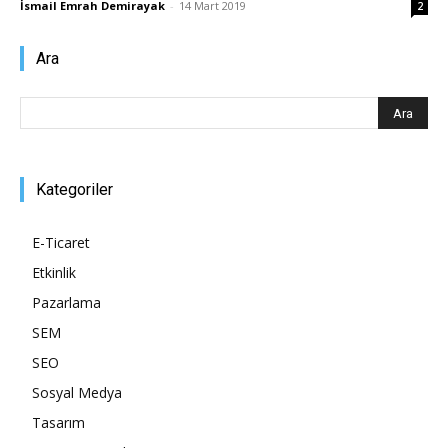
İsmail Emrah Demirayak
-
14 Mart 2019
2
Pazarlaması
Ara
–
Kategoriler
SEO,
E-Ticaret
Etkinlik
Pazarlama
SEM,
SEM
SEO
Sosyal Medya
ASO,
Tasarım