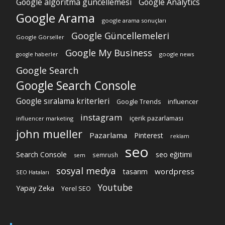
Google algoritma güncellemesi
Google Analytics
Google Arama
google arama sonuçları
Google Güncellemeleri
Google Görseller
Google My Business
google news
google haberler
Google Search
Google Search Console
Google sıralama kriterleri
Google Trends
influencer
instagram
içerik pazarlaması
influencer marketing
john mueller
Pazarlama
Pinterest
reklam
seo
Search Console
seo eğitimi
semrush
sem
sosyal medya
wordpress
tasarım
SEO Hataları
Youtube
Yapay Zeka
Yerel SEO