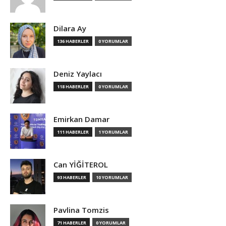
Dilara Ay
136 HABERLER
0 YORUMLAR
Deniz Yaylacı
118 HABERLER
0 YORUMLAR
Emirkan Damar
111 HABERLER
1 YORUMLAR
Can YİĞİTEROL
93 HABERLER
10 YORUMLAR
Pavlina Tomzis
71 HABERLER
0 YORUMLAR