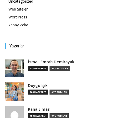
Uncategorized
Web Siteleri
Tasarım,
WordPress
Yapay Zeka
UI/UX
Yazarlar
İsmail Emrah Demirayak
931 HABERLER
45 YORUMLAR
Duygu Işık
208 HABERLER
0 YORUMLAR
Rana Elmas
150 HABERLER
0 YORUMLAR