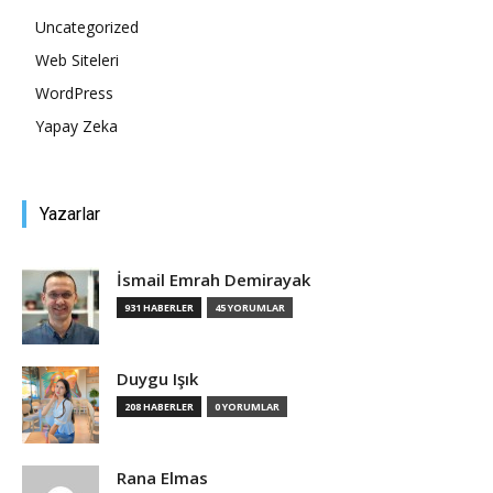
Uncategorized
Tasarım,
Web Siteleri
WordPress
Yapay Zeka
UI/UX
Yazarlar
İsmail Emrah Demirayak
931 HABERLER
45 YORUMLAR
Duygu Işık
208 HABERLER
0 YORUMLAR
Rana Elmas