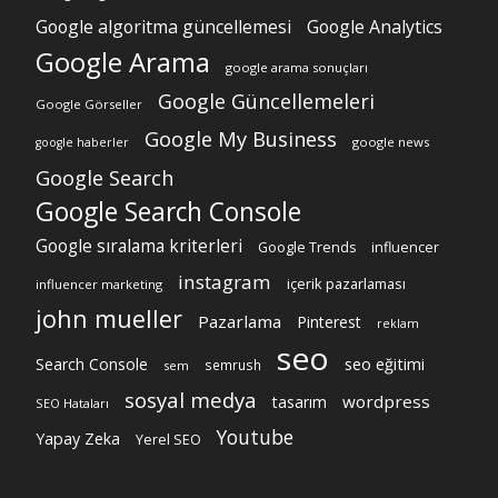
Google algoritma güncellemesi
Google Analytics
Google Arama
google arama sonuçları
Google Güncellemeleri
Google Görseller
Google My Business
google news
google haberler
Google Search
Google Search Console
Google sıralama kriterleri
Google Trends
influencer
instagram
içerik pazarlaması
influencer marketing
john mueller
Pazarlama
Pinterest
reklam
seo
Search Console
seo eğitimi
semrush
sem
sosyal medya
wordpress
tasarım
SEO Hataları
Youtube
Yapay Zeka
Yerel SEO