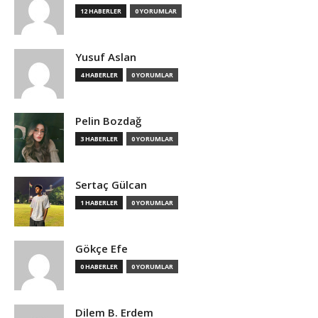
12 HABERLER
0 YORUMLAR
Yusuf Aslan
4 HABERLER
0 YORUMLAR
Pelin Bozdağ
3 HABERLER
0 YORUMLAR
Sertaç Gülcan
1 HABERLER
0 YORUMLAR
Gökçe Efe
0 HABERLER
0 YORUMLAR
Dilem B. Erdem