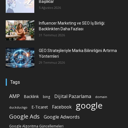
Başlıklar
5 Ağustos 2026
Influencer Marketing ve SEO İş Birliği:
Backlinkten Daha Fazlası
31 Temmuz 2026
GEO Stratejileriyle Marka Bilinirliğini Artırma
Yöntemleri
29 Temmuz 2026
Tags
AMP
Dijital Pazarlama
Backlink
bing
domain
google
Facebook
E-Ticaret
duckduckgo
Google Ads
Google Adwords
Google Algoritma Güncellemeleri