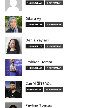
150 HABERLER
0 YORUMLAR
Dilara Ay
136 HABERLER
0 YORUMLAR
Deniz Yaylacı
118 HABERLER
0 YORUMLAR
Emirkan Damar
111 HABERLER
1 YORUMLAR
Can YİĞİTEROL
93 HABERLER
10 YORUMLAR
Pavlina Tomzis