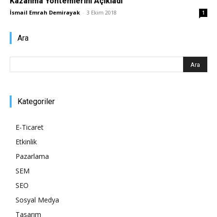
Kazanma Yöntemlerini Açıkladı
İsmail Emrah Demirayak
-
3 Ekim 2018
1
Pazarlaması
Ara
–
Kategoriler
SEO,
E-Ticaret
Etkinlik
SEM,
Pazarlama
SEM
SEO
ASO,
Sosyal Medya
Tasarım