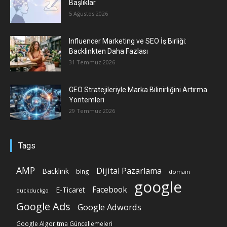
Başlıklar
5 Ağustos 2026
Influencer Marketing ve SEO İş Birliği:
Backlinkten Daha Fazlası
31 Temmuz 2026
GEO Stratejileriyle Marka Bilinirliğini Artırma
Yöntemleri
29 Temmuz 2026
Tags
AMP
Dijital Pazarlama
Backlink
bing
domain
google
Facebook
E-Ticaret
duckduckgo
Google Ads
Google Adwords
Google Algoritma Güncellemeleri