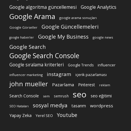
Google algoritma güncellemesi
Google Analytics
Google Arama
google arama sonuçları
Google Güncellemeleri
Google Görseller
Google My Business
google news
google haberler
Google Search
Google Search Console
Google sıralama kriterleri
Google Trends
influencer
instagram
içerik pazarlaması
influencer marketing
john mueller
Pazarlama
Pinterest
reklam
seo
Search Console
seo eğitimi
semrush
sem
sosyal medya
wordpress
tasarım
SEO Hataları
Youtube
Yapay Zeka
Yerel SEO