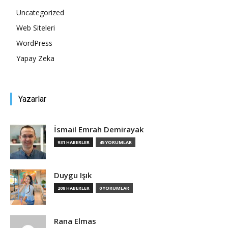
Uncategorized
Tasarım,
Web Siteleri
WordPress
Yapay Zeka
UI/UX
Yazarlar
İsmail Emrah Demirayak
931 HABERLER
45 YORUMLAR
Duygu Işık
208 HABERLER
0 YORUMLAR
Rana Elmas