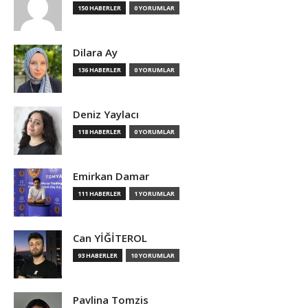
150 HABERLER
0 YORUMLAR
Dilara Ay
136 HABERLER
0 YORUMLAR
Deniz Yaylacı
118 HABERLER
0 YORUMLAR
Emirkan Damar
111 HABERLER
1 YORUMLAR
Can YİĞİTEROL
93 HABERLER
10 YORUMLAR
Pavlina Tomzis