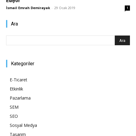
Ediyor
İsmail Emrah Demirayak
-
29 Ocak 2019
1
Pazarlaması
Ara
–
Kategoriler
SEO,
E-Ticaret
Etkinlik
SEM,
Pazarlama
SEM
SEO
ASO,
Sosyal Medya
Tasarım