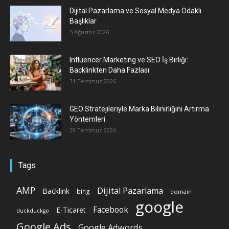
Dijital Pazarlama ve Sosyal Medya Odaklı
Başlıklar
5 Ağustos 2026
Influencer Marketing ve SEO İş Birliği:
Backlinkten Daha Fazlası
31 Temmuz 2026
GEO Stratejileriyle Marka Bilinirliğini Artırma
Yöntemleri
29 Temmuz 2026
Tags
AMP
Dijital Pazarlama
Backlink
bing
domain
google
Facebook
E-Ticaret
duckduckgo
Google Ads
Google Adwords