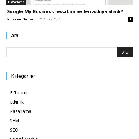
Pazarlama
Pazarlaması
Google My Business hesabım neden askıya alındı?
Emirkan Damar
-
21 Ocak 2021
1
Ara
–
SEO,
Kategoriler
E-Ticaret
SEM,
Etkinlik
Pazarlama
SEM
ASO,
SEO