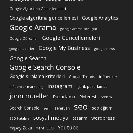
Google Algoritma Güncellemeleri
Google algoritma güncellemesi
Google Analytics
Google Arama
google arama sonuçları
Google Güncellemeleri
Google Görseller
Google My Business
google news
google haberler
Google Search
Google Search Console
Google sıralama kriterleri
Google Trends
influencer
instagram
içerik pazarlaması
influencer marketing
john mueller
Pazarlama
Pinterest
reklam
seo
Search Console
seo eğitimi
semrush
sem
sosyal medya
wordpress
tasarım
SEO Hataları
Youtube
Yapay Zeka
Yerel SEO