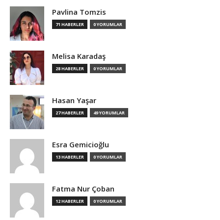
Pavlina Tomzis
71 HABERLER
0 YORUMLAR
Melisa Karadaş
28 HABERLER
0 YORUMLAR
Hasan Yaşar
27 HABERLER
49 YORUMLAR
Esra Gemicioğlu
13 HABERLER
0 YORUMLAR
Fatma Nur Çoban
12 HABERLER
0 YORUMLAR