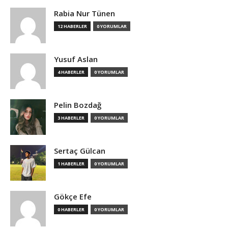
Rabia Nur Tünen
12 HABERLER
0 YORUMLAR
Yusuf Aslan
4 HABERLER
0 YORUMLAR
Pelin Bozdağ
3 HABERLER
0 YORUMLAR
Sertaç Gülcan
1 HABERLER
0 YORUMLAR
Gökçe Efe
0 HABERLER
0 YORUMLAR