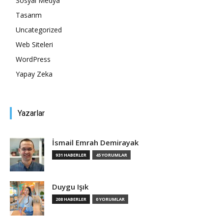
Sosyal Medya
Tasarım
Tasarım,
Uncategorized
Web Siteleri
WordPress
UI/UX
Yapay Zeka
Yazarlar
İsmail Emrah Demirayak
931 HABERLER
45 YORUMLAR
Duygu Işık
208 HABERLER
0 YORUMLAR