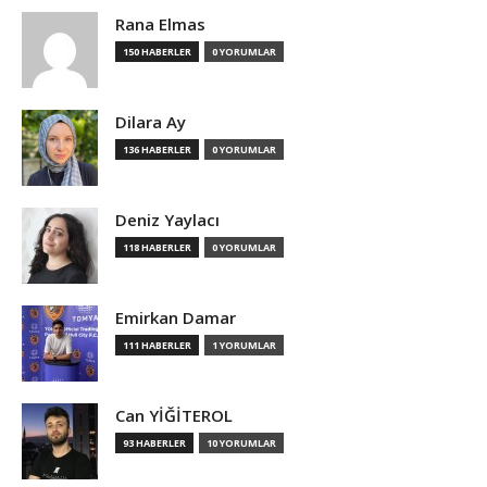
Rana Elmas
150 HABERLER
0 YORUMLAR
Dilara Ay
136 HABERLER
0 YORUMLAR
Deniz Yaylacı
118 HABERLER
0 YORUMLAR
Emirkan Damar
111 HABERLER
1 YORUMLAR
Can YİĞİTEROL
93 HABERLER
10 YORUMLAR