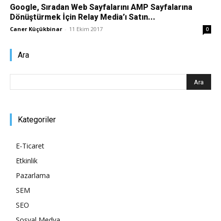
Google, Sıradan Web Sayfalarını AMP Sayfalarına
Dönüştürmek İçin Relay Media’ı Satın...
Pazarlaması
Caner Küçükbinar
-
11 Ekim 2017
0
Ara
–
SEO,
Kategoriler
E-Ticaret
SEM,
Etkinlik
Pazarlama
SEM
ASO,
SEO
Sosyal Medya