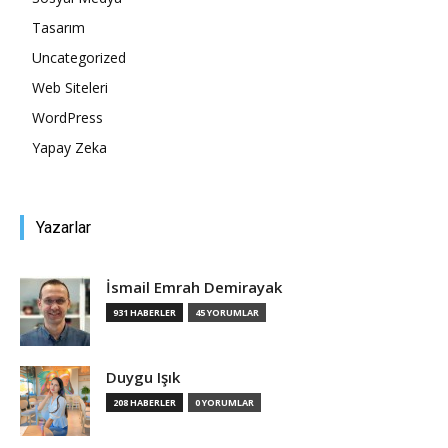
Tasarım
Tasarım,
Uncategorized
Web Siteleri
WordPress
UI/UX
Yapay Zeka
Yazarlar
İsmail Emrah Demirayak
931 HABERLER
45 YORUMLAR
Duygu Işık
208 HABERLER
0 YORUMLAR