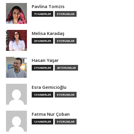
Pavlina Tomzis
71 HABERLER
0 YORUMLAR
Melisa Karadaş
28 HABERLER
0 YORUMLAR
Hasan Yaşar
27 HABERLER
49 YORUMLAR
Esra Gemicioğlu
13 HABERLER
0 YORUMLAR
Fatma Nur Çoban
12 HABERLER
0 YORUMLAR