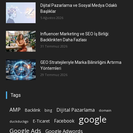
Dijital Pazarlama ve Sosyal Medya Odaklı
Başlıklar
5 Ağustos 2026
Influencer Marketing ve SEO İş Birliği:
Backlinkten Daha Fazlası
31 Temmuz 2026
GEO Stratejileriyle Marka Bilinirliğini Artırma
Yöntemleri
29 Temmuz 2026
Tags
AMP
Dijital Pazarlama
Backlink
bing
domain
google
Facebook
E-Ticaret
duckduckgo
Google Ads
Google Adwords