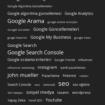
Google Algoritma Güncellemeleri
Google algoritma güncellemesi
Google Analytics
Google Arama
google arama sonuçları
Google Güncellemeleri
Google Görseller
Google My Business
google news
google haberler
Google Search
Google Search Console
Google sıralama kriterleri
Google Trends
influencer
instagram
içerik pazarlaması
influencer marketing
john mueller
Pazarlama
Pinterest
reklam
seo
Search Console
seo eğitimi
semrush
sem
sosyal medya
wordpress
tasarım
SEO Hataları
Youtube
Yapay Zeka
Yerel SEO