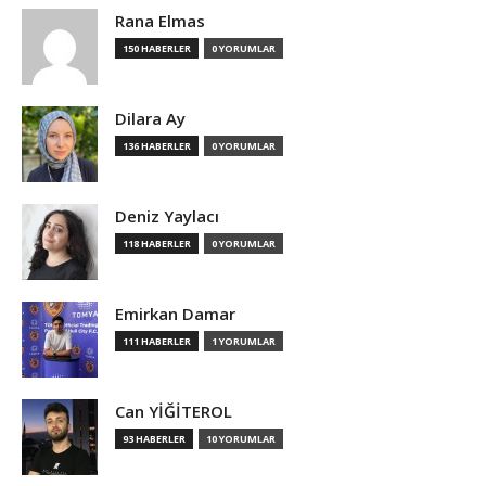
Rana Elmas
150 HABERLER
0 YORUMLAR
Dilara Ay
136 HABERLER
0 YORUMLAR
Deniz Yaylacı
118 HABERLER
0 YORUMLAR
Emirkan Damar
111 HABERLER
1 YORUMLAR
Can YİĞİTEROL
93 HABERLER
10 YORUMLAR