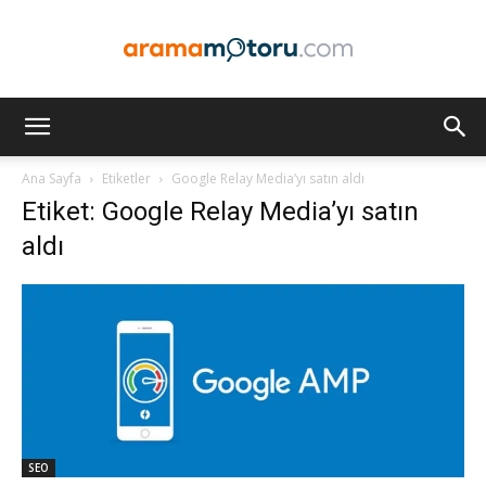
Arama
Ana Sayfa
Etiketler
Google Relay Media’yı satın aldı
Etiket: Google Relay Media’yı satın
Motoru
aldı
Optimizasyonu
ve
SEO