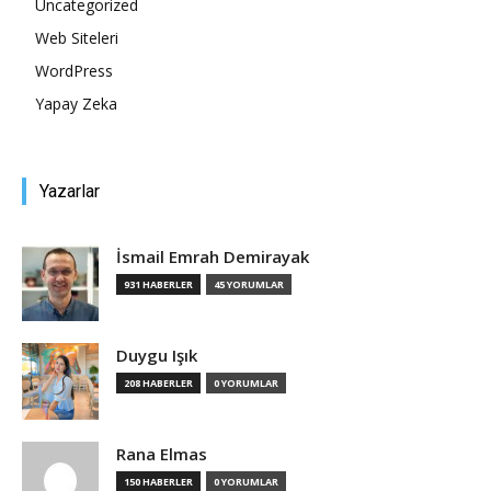
Uncategorized
Web Siteleri
Tasarım,
WordPress
Yapay Zeka
UI/UX
Yazarlar
İsmail Emrah Demirayak
931 HABERLER
45 YORUMLAR
Duygu Işık
208 HABERLER
0 YORUMLAR
Rana Elmas
150 HABERLER
0 YORUMLAR