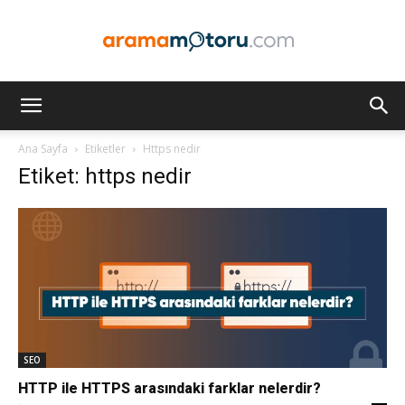
Arama
Ana Sayfa
Etiketler
Https nedir
Etiket: https nedir
Motoru
Optimizasyonu
ve
SEO
HTTP ile HTTPS arasındaki farklar nelerdir?