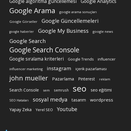
Google algoritma güncellemesi
Google Analytics
Google Arama
google arama sonuçları
Google Güncellemeleri
Google Görseller
Google My Business
google news
google haberler
Google Search
Google Search Console
Google sıralama kriterleri
Google Trends
influencer
instagram
içerik pazarlaması
influencer marketing
john mueller
Pazarlama
Pinterest
reklam
seo
Search Console
seo eğitimi
semrush
sem
sosyal medya
wordpress
tasarım
SEO Hataları
Youtube
Yapay Zeka
Yerel SEO