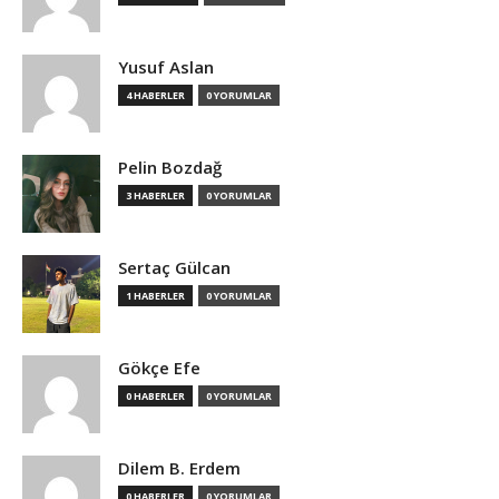
Yusuf Aslan
4 HABERLER
0 YORUMLAR
Pelin Bozdağ
3 HABERLER
0 YORUMLAR
Sertaç Gülcan
1 HABERLER
0 YORUMLAR
Gökçe Efe
0 HABERLER
0 YORUMLAR
Dilem B. Erdem
0 HABERLER
0 YORUMLAR