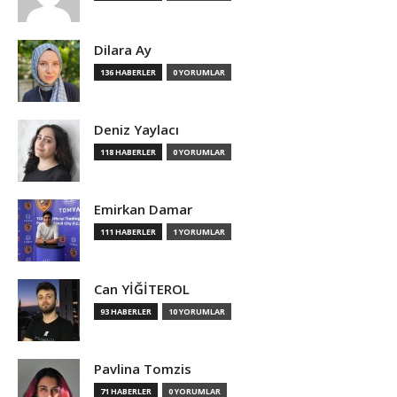
Dilara Ay
136 HABERLER
0 YORUMLAR
Deniz Yaylacı
118 HABERLER
0 YORUMLAR
Emirkan Damar
111 HABERLER
1 YORUMLAR
Can YİĞİTEROL
93 HABERLER
10 YORUMLAR
Pavlina Tomzis
71 HABERLER
0 YORUMLAR