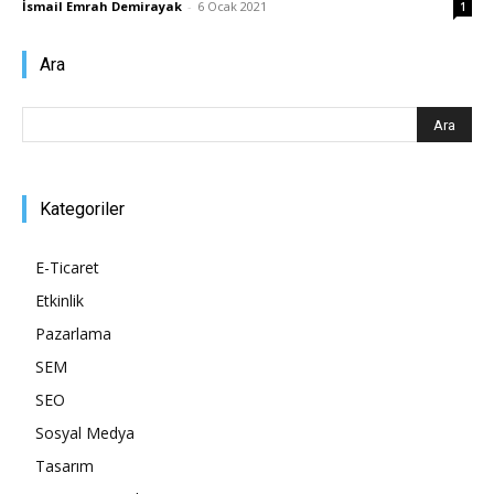
İsmail Emrah Demirayak
-
6 Ocak 2021
1
Pazarlaması
Ara
–
Kategoriler
SEO,
E-Ticaret
Etkinlik
Pazarlama
SEM,
SEM
SEO
Sosyal Medya
ASO,
Tasarım