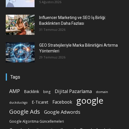
5 Ağustos 2026
Influencer Marketing ve SEO İş Birliği:
Backlinkten Daha Fazlası
31 Temmuz 2026
GEO Stratejileriyle Marka Bilinirliğini Artırma
Yöntemleri
29 Temmuz 2026
Tags
AMP
Dijital Pazarlama
Backlink
bing
domain
google
Facebook
E-Ticaret
duckduckgo
Google Ads
Google Adwords
Google Algoritma Güncellemeleri