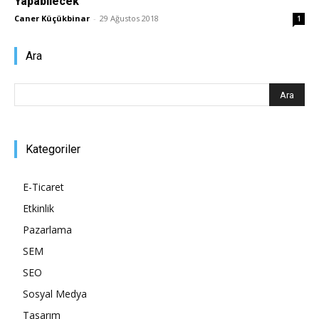
Yapabilecek
Caner Küçükbinar
-
29 Ağustos 2018
1
Pazarlaması
Ara
–
Kategoriler
SEO,
E-Ticaret
Etkinlik
SEM,
Pazarlama
SEM
SEO
ASO,
Sosyal Medya
Tasarım