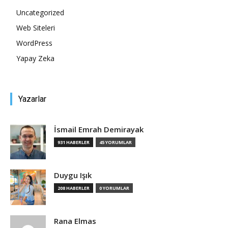
Uncategorized
Tasarım,
Web Siteleri
WordPress
Yapay Zeka
UI/UX
Yazarlar
İsmail Emrah Demirayak
931 HABERLER
45 YORUMLAR
Duygu Işık
208 HABERLER
0 YORUMLAR
Rana Elmas