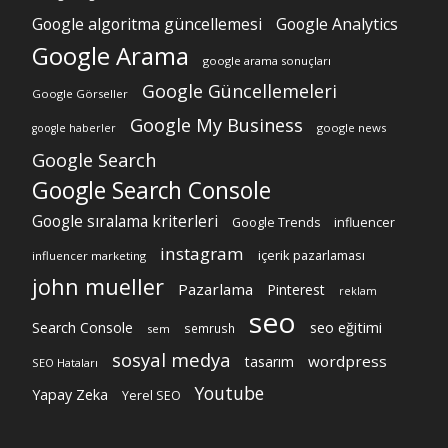
Google algoritma güncellemesi
Google Analytics
Google Arama
google arama sonuçları
Google Güncellemeleri
Google Görseller
Google My Business
google news
google haberler
Google Search
Google Search Console
Google sıralama kriterleri
Google Trends
influencer
instagram
içerik pazarlaması
influencer marketing
john mueller
Pazarlama
Pinterest
reklam
seo
Search Console
seo eğitimi
semrush
sem
sosyal medya
wordpress
tasarım
SEO Hataları
Youtube
Yapay Zeka
Yerel SEO