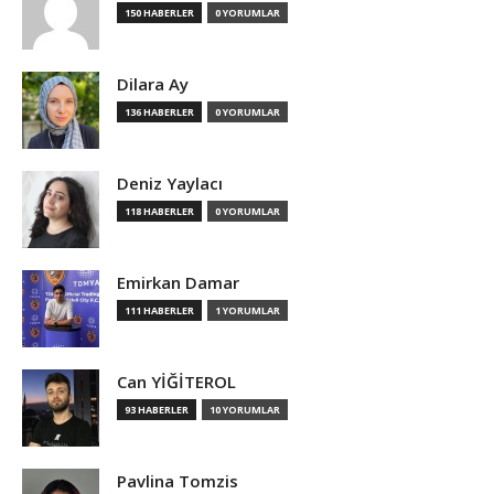
150 HABERLER
0 YORUMLAR
Dilara Ay
136 HABERLER
0 YORUMLAR
Deniz Yaylacı
118 HABERLER
0 YORUMLAR
Emirkan Damar
111 HABERLER
1 YORUMLAR
Can YİĞİTEROL
93 HABERLER
10 YORUMLAR
Pavlina Tomzis