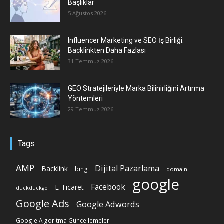
Başlıklar
5 Ağustos 2026
Influencer Marketing ve SEO İş Birliği:
Backlinkten Daha Fazlası
31 Temmuz 2026
GEO Stratejileriyle Marka Bilinirliğini Artırma
Yöntemleri
29 Temmuz 2026
Tags
AMP
Dijital Pazarlama
Backlink
bing
domain
google
Facebook
E-Ticaret
duckduckgo
Google Ads
Google Adwords
Google Algoritma Güncellemeleri