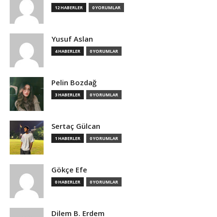
12 HABERLER
0 YORUMLAR
Yusuf Aslan
4 HABERLER
0 YORUMLAR
Pelin Bozdağ
3 HABERLER
0 YORUMLAR
Sertaç Gülcan
1 HABERLER
0 YORUMLAR
Gökçe Efe
0 HABERLER
0 YORUMLAR
Dilem B. Erdem