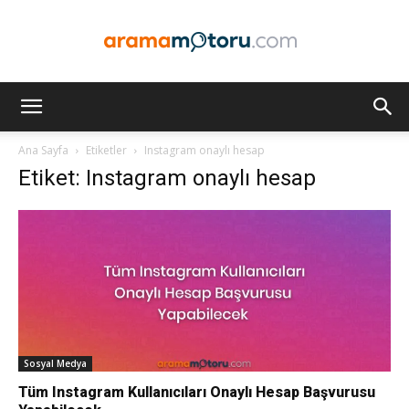
Arama
Ana Sayfa
Etiketler
Instagram onaylı hesap
Etiket: Instagram onaylı hesap
Motoru
Optimizasyonu
ve
Sosyal Medya
Tüm Instagram Kullanıcıları Onaylı Hesap Başvurusu