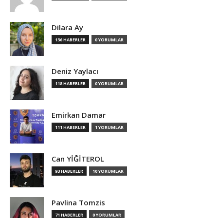
Dilara Ay
136 HABERLER
0 YORUMLAR
Deniz Yaylacı
118 HABERLER
0 YORUMLAR
Emirkan Damar
111 HABERLER
1 YORUMLAR
Can YİĞİTEROL
93 HABERLER
10 YORUMLAR
Pavlina Tomzis
71 HABERLER
0 YORUMLAR