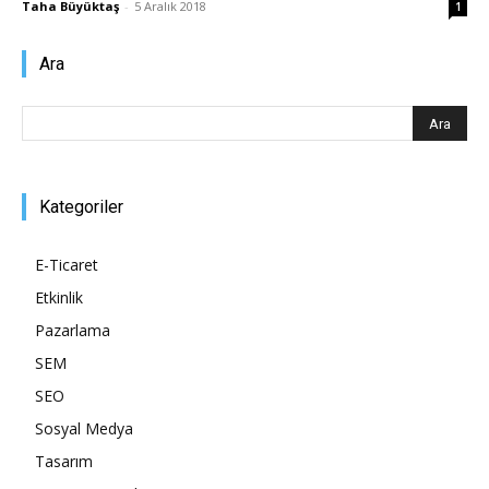
Taha Büyüktaş
-
5 Aralık 2018
1
Pazarlaması
Ara
–
Kategoriler
SEO,
E-Ticaret
Etkinlik
Pazarlama
SEM,
SEM
SEO
Sosyal Medya
ASO,
Tasarım