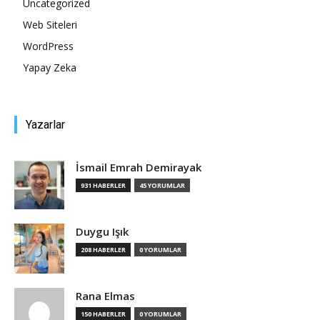
Uncategorized
Web Siteleri
Tasarım,
WordPress
Yapay Zeka
UI/UX
Yazarlar
İsmail Emrah Demirayak
931 HABERLER
45 YORUMLAR
Duygu Işık
208 HABERLER
0 YORUMLAR
Rana Elmas
150 HABERLER
0 YORUMLAR