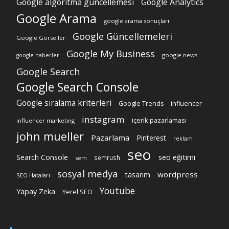
Google algoritma güncellemesi
Google Analytics
Google Arama
google arama sonuçları
Google Güncellemeleri
Google Görseller
Google My Business
google news
google haberler
Google Search
Google Search Console
Google sıralama kriterleri
Google Trends
influencer
instagram
içerik pazarlaması
influencer marketing
john mueller
Pazarlama
Pinterest
reklam
seo
Search Console
seo eğitimi
semrush
sem
sosyal medya
wordpress
tasarım
SEO Hataları
Youtube
Yapay Zeka
Yerel SEO