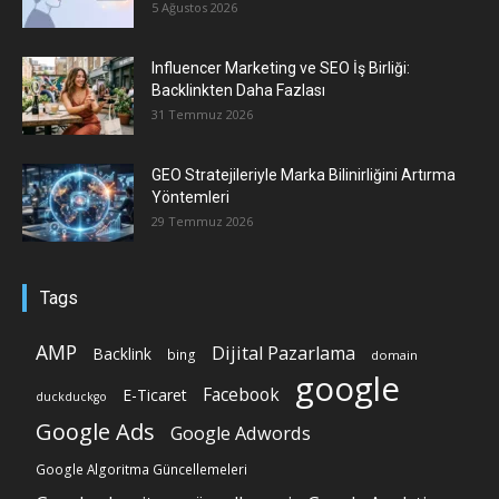
5 Ağustos 2026
Influencer Marketing ve SEO İş Birliği:
Backlinkten Daha Fazlası
31 Temmuz 2026
GEO Stratejileriyle Marka Bilinirliğini Artırma
Yöntemleri
29 Temmuz 2026
Tags
AMP
Dijital Pazarlama
Backlink
bing
domain
google
Facebook
E-Ticaret
duckduckgo
Google Ads
Google Adwords
Google Algoritma Güncellemeleri