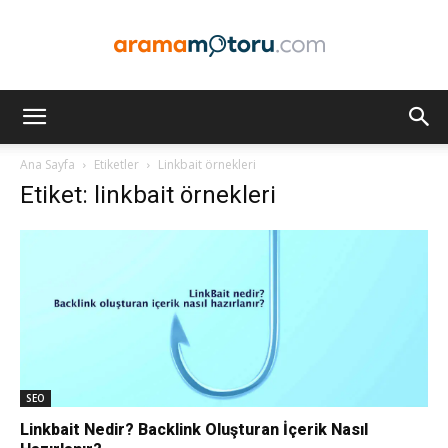
Arama
Ana Sayfa
Etiketler
Linkbait örnekleri
Etiket: linkbait örnekleri
Motoru
Optimizasyonu
ve
SEO
Linkbait Nedir? Backlink Oluşturan İçerik Nasıl