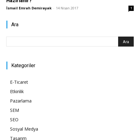
Hazırlanır?
İsmail Emrah Demirayak
-
14 Nisan 2017
1
Pazarlaması
Ara
–
Kategoriler
SEO,
E-Ticaret
Etkinlik
SEM,
Pazarlama
SEM
SEO
ASO,
Sosyal Medya
Tasarım