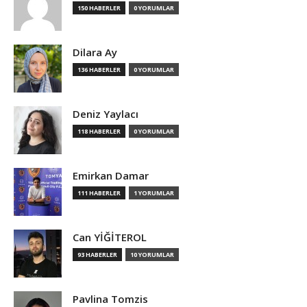
150 HABERLER
0 YORUMLAR
Dilara Ay
136 HABERLER
0 YORUMLAR
Deniz Yaylacı
118 HABERLER
0 YORUMLAR
Emirkan Damar
111 HABERLER
1 YORUMLAR
Can YİĞİTEROL
93 HABERLER
10 YORUMLAR
Pavlina Tomzis