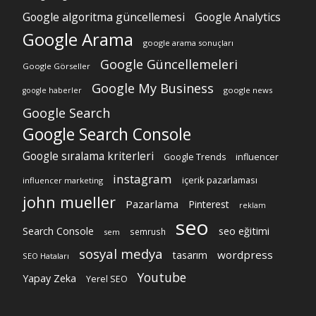
Google algoritma güncellemesi
Google Analytics
Google Arama
google arama sonuçları
Google Güncellemeleri
Google Görseller
Google My Business
google news
google haberler
Google Search
Google Search Console
Google sıralama kriterleri
Google Trends
influencer
instagram
içerik pazarlaması
influencer marketing
john mueller
Pazarlama
Pinterest
reklam
seo
Search Console
seo eğitimi
semrush
sem
sosyal medya
wordpress
tasarım
SEO Hataları
Youtube
Yapay Zeka
Yerel SEO