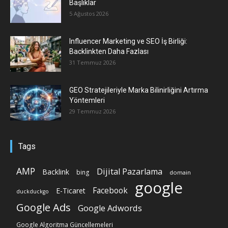
Başlıklar
5 Ağustos 2026
Influencer Marketing ve SEO İş Birliği:
Backlinkten Daha Fazlası
31 Temmuz 2026
GEO Stratejileriyle Marka Bilinirliğini Artırma
Yöntemleri
29 Temmuz 2026
Tags
AMP
Dijital Pazarlama
Backlink
bing
domain
google
Facebook
E-Ticaret
duckduckgo
Google Ads
Google Adwords
Google Algoritma Güncellemeleri