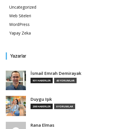
Uncategorized
Tasarım,
Web Siteleri
WordPress
Yapay Zeka
UI/UX
Yazarlar
İsmail Emrah Demirayak
931 HABERLER
45 YORUMLAR
Duygu Işık
208 HABERLER
0 YORUMLAR
Rana Elmas