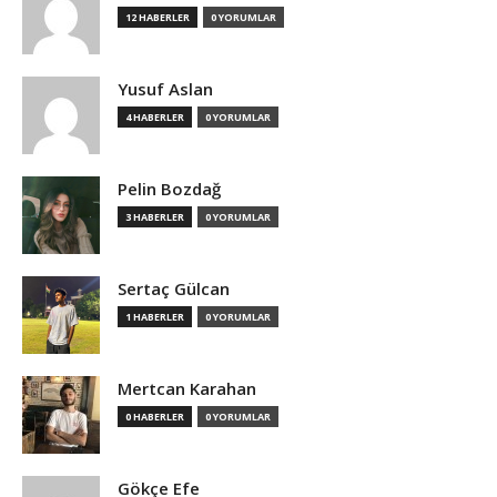
12 HABERLER
0 YORUMLAR
Yusuf Aslan
4 HABERLER
0 YORUMLAR
Pelin Bozdağ
3 HABERLER
0 YORUMLAR
Sertaç Gülcan
1 HABERLER
0 YORUMLAR
Mertcan Karahan
0 HABERLER
0 YORUMLAR
Gökçe Efe