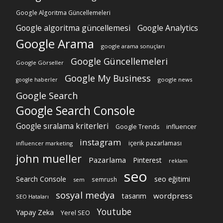
Google Algoritma Güncellemeleri
Google algoritma güncellemesi
Google Analytics
Google Arama
google arama sonuçları
Google Güncellemeleri
Google Görseller
Google My Business
google news
google haberler
Google Search
Google Search Console
Google sıralama kriterleri
Google Trends
influencer
instagram
içerik pazarlaması
influencer marketing
john mueller
Pazarlama
Pinterest
reklam
seo
Search Console
seo eğitimi
semrush
sem
sosyal medya
wordpress
tasarım
SEO Hataları
Youtube
Yapay Zeka
Yerel SEO