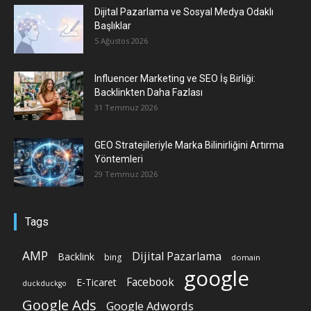
Dijital Pazarlama ve Sosyal Medya Odaklı
Başlıklar
5 Ağustos 2026
Influencer Marketing ve SEO İş Birliği:
Backlinkten Daha Fazlası
31 Temmuz 2026
GEO Stratejileriyle Marka Bilinirliğini Artırma
Yöntemleri
29 Temmuz 2026
Tags
AMP
Dijital Pazarlama
Backlink
bing
domain
google
Facebook
E-Ticaret
duckduckgo
Google Ads
Google Adwords