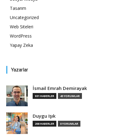
Tasarım
Tasarım,
Uncategorized
Web Siteleri
WordPress
UI/UX
Yapay Zeka
Yazarlar
İsmail Emrah Demirayak
931 HABERLER
45 YORUMLAR
Duygu Işık
208 HABERLER
0 YORUMLAR