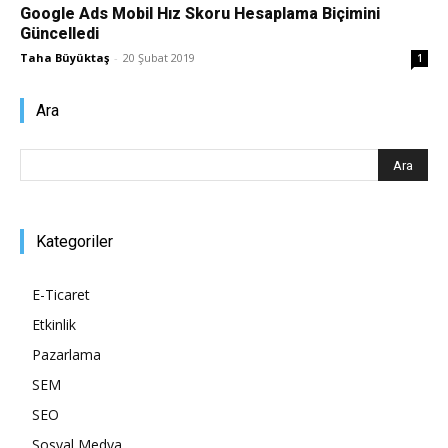
Google Ads Mobil Hız Skoru Hesaplama Biçimini
Güncelledi
Pazarlaması
Taha Büyüktaş
-
20 Şubat 2019
1
Ara
–
SEO,
Kategoriler
E-Ticaret
SEM,
Etkinlik
Pazarlama
SEM
ASO,
SEO
Sosyal Medya