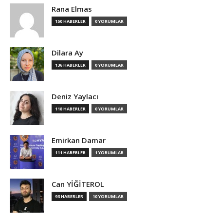
Rana Elmas
150 HABERLER
0 YORUMLAR
Dilara Ay
136 HABERLER
0 YORUMLAR
Deniz Yaylacı
118 HABERLER
0 YORUMLAR
Emirkan Damar
111 HABERLER
1 YORUMLAR
Can YİĞİTEROL
93 HABERLER
10 YORUMLAR