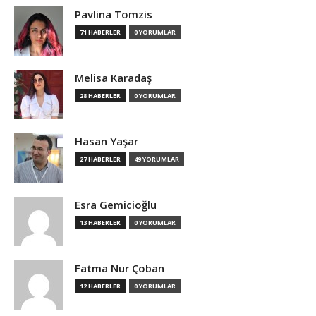
Pavlina Tomzis
71 HABERLER
0 YORUMLAR
Melisa Karadaş
28 HABERLER
0 YORUMLAR
Hasan Yaşar
27 HABERLER
49 YORUMLAR
Esra Gemicioğlu
13 HABERLER
0 YORUMLAR
Fatma Nur Çoban
12 HABERLER
0 YORUMLAR