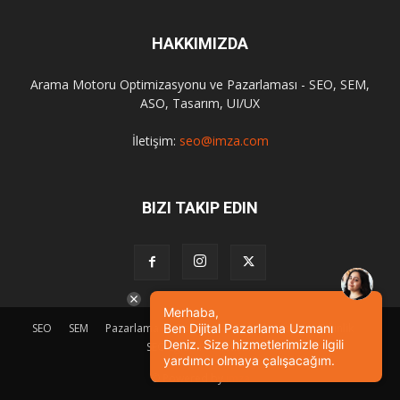
HAKKIMIZDA
Arama Motoru Optimizasyonu ve Pazarlaması - SEO, SEM,
ASO, Tasarım, UI/UX
İletişim:
seo@imza.com
BIZI TAKIP EDIN
Merhaba,
SEO
SEM
Pazarlama
Tasarım
Sosyal Medya
Etkinlik
Ben Dijital Pazarlama Uzmanı
Deniz. Size hizmetlerimizle ilgili
SEO Eğitimi
İletişim
yardımcı olmaya çalışacağım.
© Powered by
imza