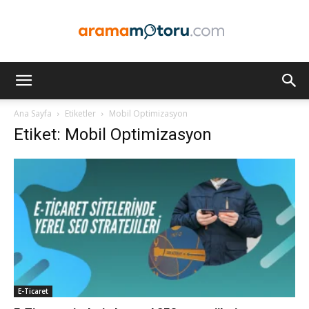
Arama
Ana Sayfa
Etiketler
Mobil Optimizasyon
Etiket: Mobil Optimizasyon
Motoru
Optimizasyonu
ve
E-Ticaret