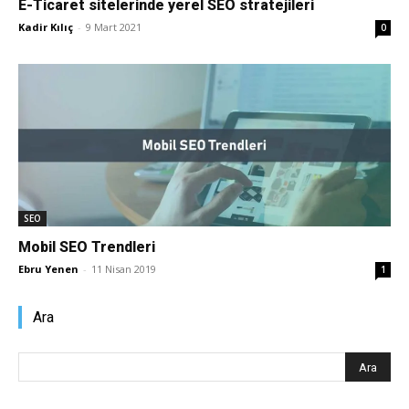
E-Ticaret sitelerinde yerel SEO stratejileri
Kadir Kılıç
-
9 Mart 2021
0
Pazarlaması
–
SEO,
SEO
Mobil SEO Trendleri
Ebru Yenen
-
11 Nisan 2019
1
SEM,
Ara
ASO,