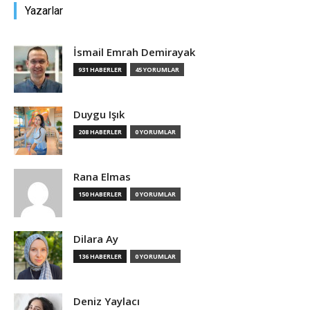
Yazarlar
İsmail Emrah Demirayak
931 HABERLER
45 YORUMLAR
Duygu Işık
208 HABERLER
0 YORUMLAR
Rana Elmas
150 HABERLER
0 YORUMLAR
Dilara Ay
136 HABERLER
0 YORUMLAR
Deniz Yaylacı