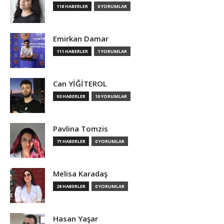
118 HABERLER
0 YORUMLAR
Emirkan Damar
111 HABERLER
1 YORUMLAR
Can YİĞİTEROL
93 HABERLER
10 YORUMLAR
Pavlina Tomzis
71 HABERLER
0 YORUMLAR
Melisa Karadaş
28 HABERLER
0 YORUMLAR
Hasan Yaşar