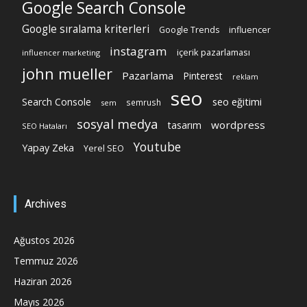
Google Search Console
Google sıralama kriterleri
Google Trends
influencer
instagram
içerik pazarlaması
influencer marketing
john mueller
Pazarlama
Pinterest
reklam
seo
Search Console
seo eğitimi
semrush
sem
sosyal medya
wordpress
tasarım
SEO Hataları
Youtube
Yapay Zeka
Yerel SEO
Archives
Ağustos 2026
Temmuz 2026
Haziran 2026
Mayıs 2026