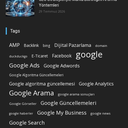
Yöntemleri
29 Temmuz 2026
Tags
AMP
Dijital Pazarlama
Backlink
bing
domain
google
Facebook
E-Ticaret
duckduckgo
Google Ads
Google Adwords
Google Algoritma Güncellemeleri
Google algoritma güncellemesi
Google Analytics
Google Arama
google arama sonuçları
Google Güncellemeleri
Google Görseller
Google My Business
google news
google haberler
Google Search