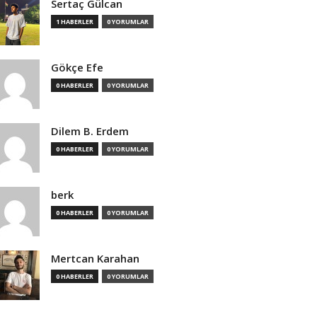
Sertaç Gülcan
1 HABERLER
0 YORUMLAR
Gökçe Efe
0 HABERLER
0 YORUMLAR
Dilem B. Erdem
0 HABERLER
0 YORUMLAR
berk
0 HABERLER
0 YORUMLAR
Mertcan Karahan
0 HABERLER
0 YORUMLAR