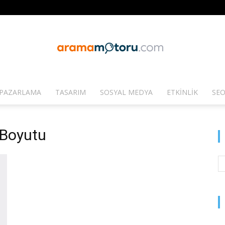
PAZARLAMA
TASARIM
SOSYAL MEDYA
ETKINLIK
SEO
Arama
 Boyutu
Motoru