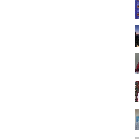
Tasarım,
UI/UX