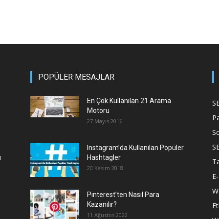
POPÜLER MESAJLAR
En Çok Kullanılan 21 Arama
S
Motoru
P
27 Mayıs 2016
S
S
Instagram’da Kullanılan Popüler
ı
Hashtagler
T
20 Kasım 2018
E-
We
Pinterest’ten Nasıl Para
Kazanılır?
Et
11 Ağustos 2022