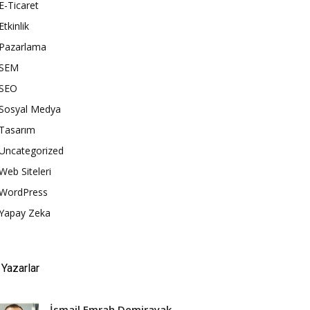
E-Ticaret
Etkinlik
Pazarlama
SEM
SEO
Sosyal Medya
Tasarım
Uncategorized
Web Siteleri
WordPress
Yapay Zeka
Yazarlar
İsmail Emrah Demirayak