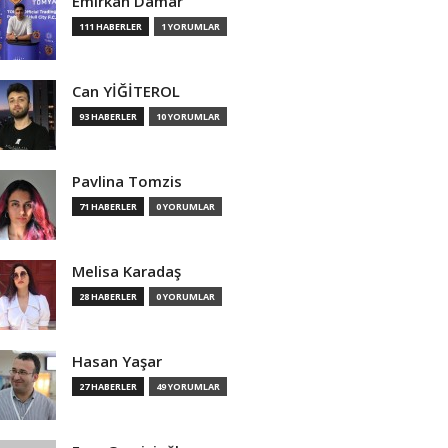
Emirkan Damar
111 HABERLER
1 YORUMLAR
Can YİĞİTEROL
93 HABERLER
10 YORUMLAR
Pavlina Tomzis
71 HABERLER
0 YORUMLAR
Melisa Karadaş
28 HABERLER
0 YORUMLAR
Hasan Yaşar
27 HABERLER
49 YORUMLAR