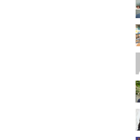
SEO,
SEM,
ASO,