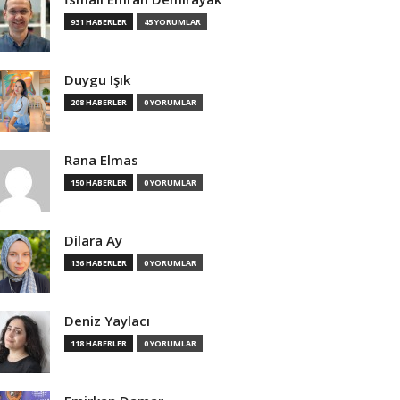
931 HABERLER
45 YORUMLAR
Duygu Işık
208 HABERLER
0 YORUMLAR
Rana Elmas
150 HABERLER
0 YORUMLAR
Dilara Ay
136 HABERLER
0 YORUMLAR
Deniz Yaylacı
118 HABERLER
0 YORUMLAR