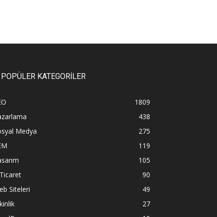
POPÜLER KATEGORİLER
EO
1809
azarlama
438
osyal Medya
275
EM
119
asarım
105
Ticaret
90
b Siteleri
49
kinlik
27