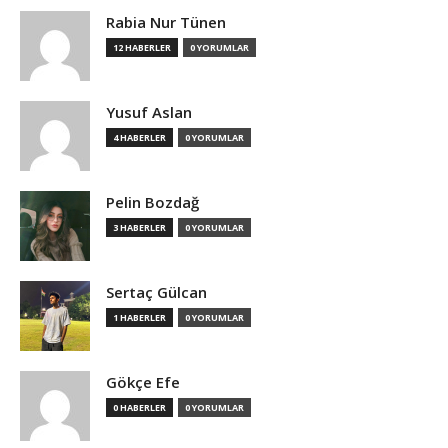
Rabia Nur Tünen
12 HABERLER
0 YORUMLAR
Yusuf Aslan
4 HABERLER
0 YORUMLAR
Pelin Bozdağ
3 HABERLER
0 YORUMLAR
Sertaç Gülcan
1 HABERLER
0 YORUMLAR
Gökçe Efe
0 HABERLER
0 YORUMLAR