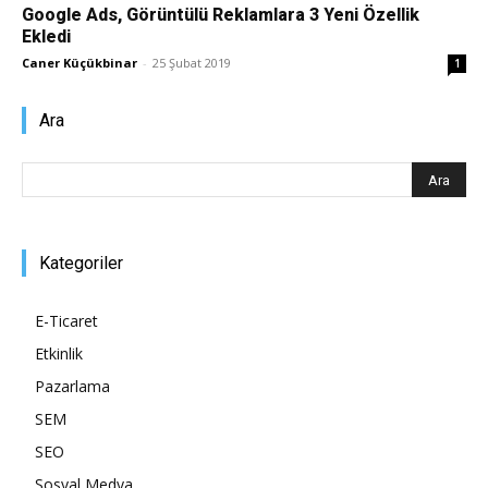
Google Ads, Görüntülü Reklamlara 3 Yeni Özellik
Ekledi
Pazarlaması
Caner Küçükbinar
-
25 Şubat 2019
1
Ara
–
SEO,
Kategoriler
E-Ticaret
SEM,
Etkinlik
Pazarlama
SEM
ASO,
SEO
Sosyal Medya