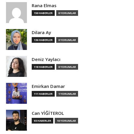
Rana Elmas
150 HABERLER
0 YORUMLAR
Dilara Ay
136 HABERLER
0 YORUMLAR
Deniz Yaylacı
118 HABERLER
0 YORUMLAR
Emirkan Damar
111 HABERLER
1 YORUMLAR
Can YİĞİTEROL
93 HABERLER
10 YORUMLAR