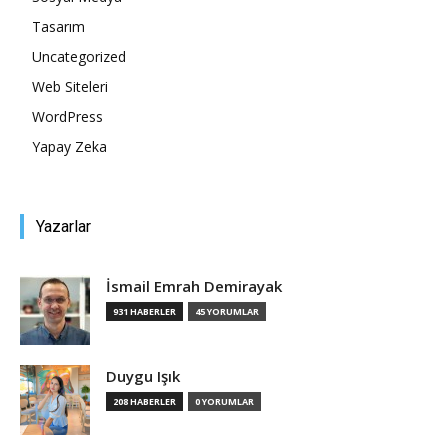
Tasarım
Tasarım,
Uncategorized
Web Siteleri
WordPress
UI/UX
Yapay Zeka
Yazarlar
İsmail Emrah Demirayak
931 HABERLER
45 YORUMLAR
Duygu Işık
208 HABERLER
0 YORUMLAR