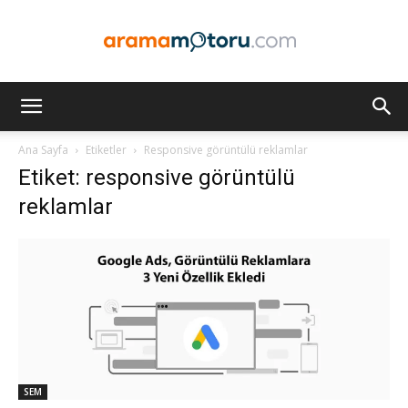
Arama
Ana Sayfa
Etiketler
Responsive görüntülü reklamlar
Etiket: responsive görüntülü
Motoru
reklamlar
Optimizasyonu
ve
SEM