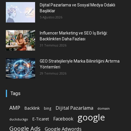
Dijital Pazarlama ve Sosyal Medya Odaklı
Başlıklar
5 Ağustos 2026
Influencer Marketing ve SEO İş Birliği:
Backlinkten Daha Fazlası
31 Temmuz 2026
GEO Stratejileriyle Marka Bilinirliğini Artırma
Yöntemleri
29 Temmuz 2026
Tags
AMP
Dijital Pazarlama
Backlink
bing
domain
google
Facebook
E-Ticaret
duckduckgo
Google Ads
Google Adwords