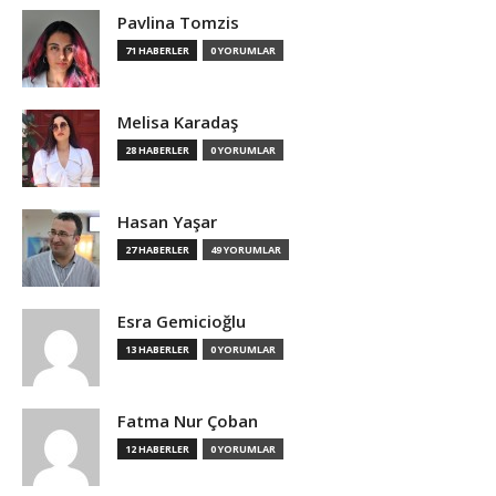
Pavlina Tomzis
71 HABERLER
0 YORUMLAR
Melisa Karadaş
28 HABERLER
0 YORUMLAR
Hasan Yaşar
27 HABERLER
49 YORUMLAR
Esra Gemicioğlu
13 HABERLER
0 YORUMLAR
Fatma Nur Çoban
12 HABERLER
0 YORUMLAR