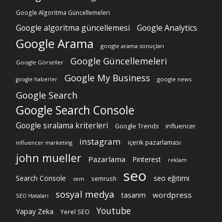
Google Algoritma Güncellemeleri
Google algoritma güncellemesi
Google Analytics
Google Arama
google arama sonuçları
Google Güncellemeleri
Google Görseller
Google My Business
google news
google haberler
Google Search
Google Search Console
Google sıralama kriterleri
Google Trends
influencer
instagram
içerik pazarlaması
influencer marketing
john mueller
Pazarlama
Pinterest
reklam
seo
Search Console
seo eğitimi
semrush
sem
sosyal medya
wordpress
tasarım
SEO Hataları
Youtube
Yapay Zeka
Yerel SEO