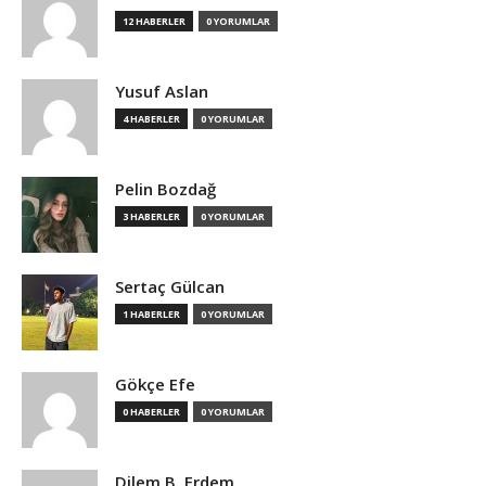
12 HABERLER
0 YORUMLAR
Yusuf Aslan
4 HABERLER
0 YORUMLAR
Pelin Bozdağ
3 HABERLER
0 YORUMLAR
Sertaç Gülcan
1 HABERLER
0 YORUMLAR
Gökçe Efe
0 HABERLER
0 YORUMLAR
Dilem B. Erdem