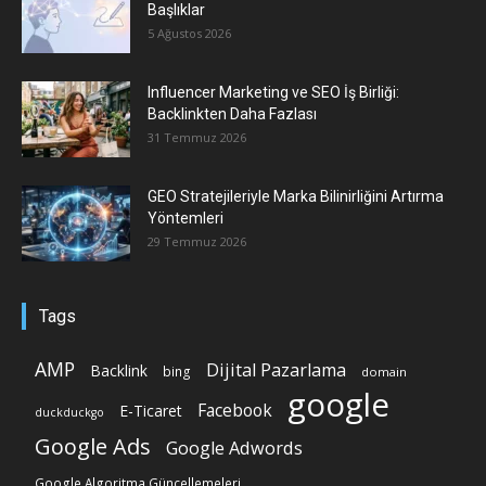
Başlıklar
5 Ağustos 2026
Influencer Marketing ve SEO İş Birliği:
Backlinkten Daha Fazlası
31 Temmuz 2026
GEO Stratejileriyle Marka Bilinirliğini Artırma
Yöntemleri
29 Temmuz 2026
Tags
AMP
Dijital Pazarlama
Backlink
bing
domain
google
Facebook
E-Ticaret
duckduckgo
Google Ads
Google Adwords
Google Algoritma Güncellemeleri