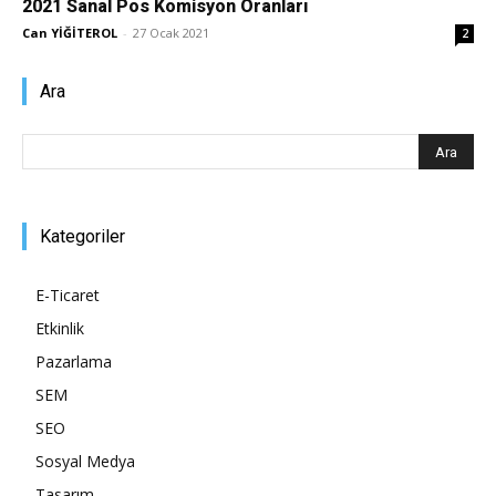
2021 Sanal Pos Komisyon Oranları
Can YİĞİTEROL
-
27 Ocak 2021
2
Pazarlaması
Ara
–
Kategoriler
SEO,
E-Ticaret
Etkinlik
SEM,
Pazarlama
SEM
SEO
ASO,
Sosyal Medya
Tasarım