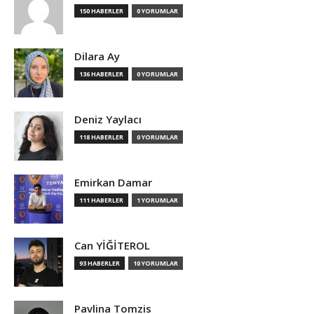
150 HABERLER
0 YORUMLAR
Dilara Ay
136 HABERLER
0 YORUMLAR
Deniz Yaylacı
118 HABERLER
0 YORUMLAR
Emirkan Damar
111 HABERLER
1 YORUMLAR
Can YİĞİTEROL
93 HABERLER
10 YORUMLAR
Pavlina Tomzis