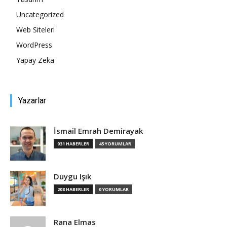
Uncategorized
Tasarım,
Web Siteleri
WordPress
Yapay Zeka
UI/UX
Yazarlar
İsmail Emrah Demirayak
931 HABERLER
45 YORUMLAR
Duygu Işık
208 HABERLER
0 YORUMLAR
Rana Elmas