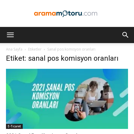
Arama
Ana Sayfa
Etiketler
Sanal pos komisyon oranları
Etiket: sanal pos komisyon oranları
Motoru
Optimizasyonu
ve
E-Ticaret