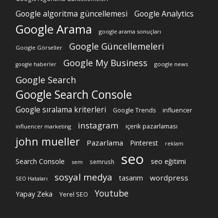
Google algoritma güncellemesi
Google Analytics
Google Arama
google arama sonuçları
Google Güncellemeleri
Google Görseller
Google My Business
google news
google haberler
Google Search
Google Search Console
Google sıralama kriterleri
Google Trends
influencer
instagram
içerik pazarlaması
influencer marketing
john mueller
Pazarlama
Pinterest
reklam
seo
Search Console
seo eğitimi
semrush
sem
sosyal medya
wordpress
tasarım
SEO Hataları
Youtube
Yapay Zeka
Yerel SEO