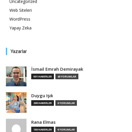
Uncategorized
Web Siteleri
Tasarım,
WordPress
Yapay Zeka
UI/UX
Yazarlar
İsmail Emrah Demirayak
931 HABERLER
45 YORUMLAR
Duygu Işık
208 HABERLER
0 YORUMLAR
Rana Elmas
150 HABERLER
0 YORUMLAR