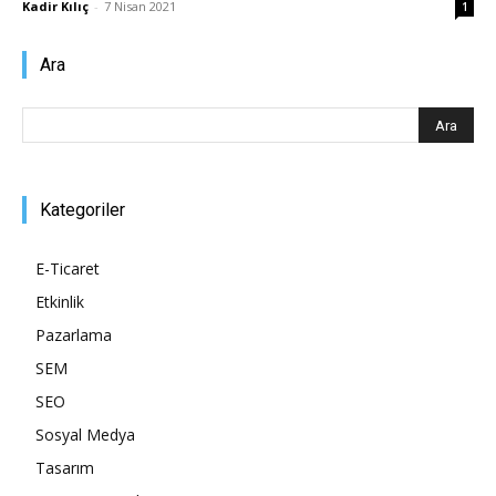
Kadir Kılıç
-
7 Nisan 2021
1
Pazarlaması
Ara
–
Kategoriler
SEO,
E-Ticaret
Etkinlik
Pazarlama
SEM,
SEM
SEO
Sosyal Medya
ASO,
Tasarım