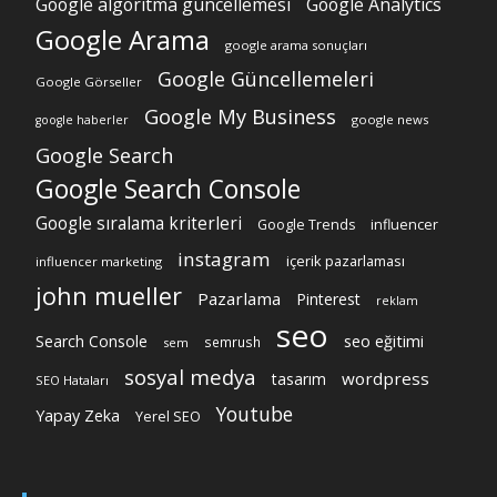
Google algoritma güncellemesi
Google Analytics
Google Arama
google arama sonuçları
Google Güncellemeleri
Google Görseller
Google My Business
google news
google haberler
Google Search
Google Search Console
Google sıralama kriterleri
Google Trends
influencer
instagram
içerik pazarlaması
influencer marketing
john mueller
Pazarlama
Pinterest
reklam
seo
Search Console
seo eğitimi
semrush
sem
sosyal medya
wordpress
tasarım
SEO Hataları
Youtube
Yapay Zeka
Yerel SEO