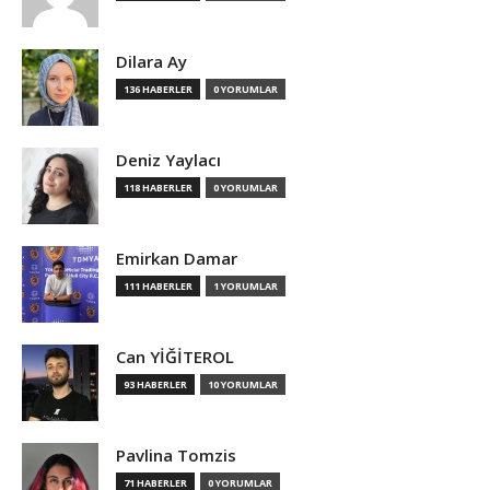
Dilara Ay
136 HABERLER
0 YORUMLAR
Deniz Yaylacı
118 HABERLER
0 YORUMLAR
Emirkan Damar
111 HABERLER
1 YORUMLAR
Can YİĞİTEROL
93 HABERLER
10 YORUMLAR
Pavlina Tomzis
71 HABERLER
0 YORUMLAR