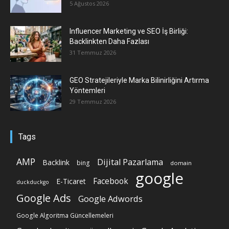
5 Ağustos 2026
Influencer Marketing ve SEO İş Birliği:
Backlinkten Daha Fazlası
31 Temmuz 2026
GEO Stratejileriyle Marka Bilinirliğini Artırma
Yöntemleri
29 Temmuz 2026
Tags
AMP
Dijital Pazarlama
Backlink
bing
domain
google
Facebook
E-Ticaret
duckduckgo
Google Ads
Google Adwords
Google Algoritma Güncellemeleri