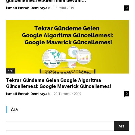
güncellemesi etkileri hala devam...
İsmail Emrah Demirayak
-
18 Eylül 2019
0
Pazarlaması
–
SEO,
SEO
Tekrar Gündeme Gelen Google Algoritma
Güncellemesi: Google Maverick Güncellemesi
SEM,
İsmail Emrah Demirayak
-
22 Temmuz 2019
0
Ara
ASO,