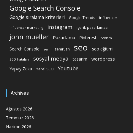
Google Search Console
Google sıralama kriterleri
Google Trends
influencer
instagram
içerik pazarlaması
influencer marketing
john mueller
Pazarlama
Pinterest
reklam
seo
Search Console
seo eğitimi
semrush
sem
sosyal medya
wordpress
tasarım
SEO Hataları
Youtube
Yapay Zeka
Yerel SEO
Archives
Ağustos 2026
Temmuz 2026
Haziran 2026