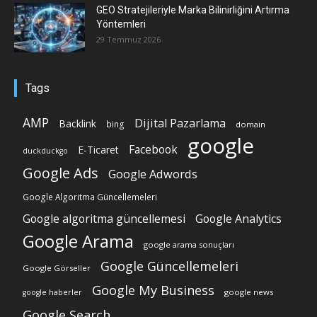
GEO Stratejileriyle Marka Bilinirliğini Artırma
Yöntemleri
29 Temmuz 2026
Tags
AMP
Dijital Pazarlama
Backlink
bing
domain
google
Facebook
E-Ticaret
duckduckgo
Google Ads
Google Adwords
Google Algoritma Güncellemeleri
Google algoritma güncellemesi
Google Analytics
Google Arama
google arama sonuçları
Google Güncellemeleri
Google Görseller
Google My Business
google news
google haberler
Google Search