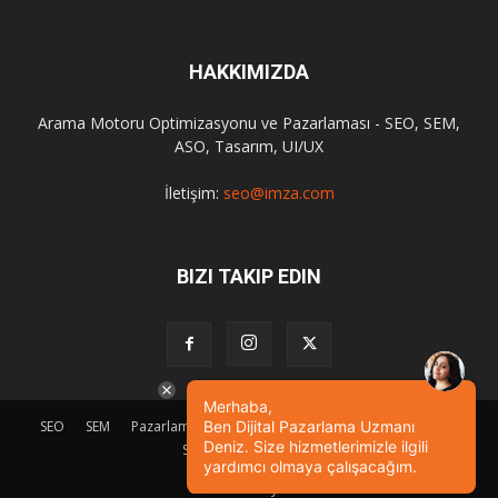
HAKKIMIZDA
Arama Motoru Optimizasyonu ve Pazarlaması - SEO, SEM,
ASO, Tasarım, UI/UX
İletişim:
seo@imza.com
BIZI TAKIP EDIN
Merhaba,
SEO
SEM
Pazarlama
Tasarım
Sosyal Medya
Etkinlik
Ben Dijital Pazarlama Uzmanı
Deniz. Size hizmetlerimizle ilgili
SEO Eğitimi
İletişim
yardımcı olmaya çalışacağım.
© Powered by
imza