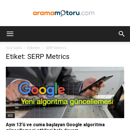
Arama
Ana Sayfa
Etiketler
SERP Metrics
Etiket: SERP Metrics
Motoru
Optimizasyonu
ve
SEO
Ayın 13’ü ve cuma başlayan Google algoritma