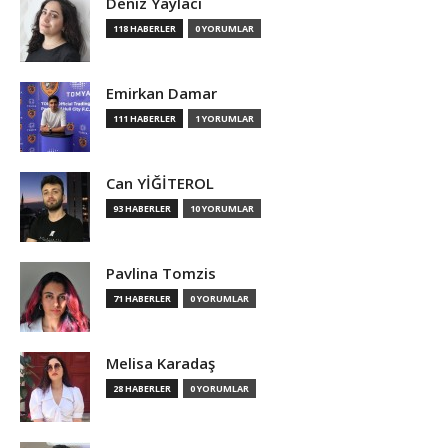
Deniz Yaylacı
118 HABERLER
0 YORUMLAR
Emirkan Damar
111 HABERLER
1 YORUMLAR
Can YİĞİTEROL
93 HABERLER
10 YORUMLAR
Pavlina Tomzis
71 HABERLER
0 YORUMLAR
Melisa Karadaş
28 HABERLER
0 YORUMLAR