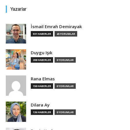
Yazarlar
İsmail Emrah Demirayak
931 HABERLER
45 YORUMLAR
Duygu Işık
208 HABERLER
0 YORUMLAR
Rana Elmas
150 HABERLER
0 YORUMLAR
Dilara Ay
136 HABERLER
0 YORUMLAR