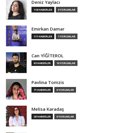
Deniz Yaylacı
118 HABERLER
0 YORUMLAR
Emirkan Damar
111 HABERLER
1 YORUMLAR
Can YİĞİTEROL
93 HABERLER
10 YORUMLAR
Pavlina Tomzis
71 HABERLER
0 YORUMLAR
Melisa Karadaş
28 HABERLER
0 YORUMLAR