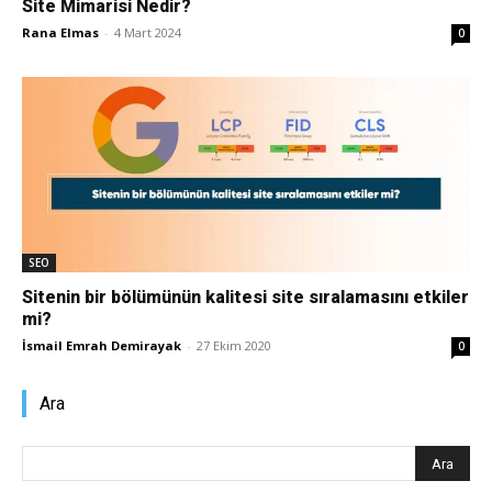
Site Mimarisi Nedir?
Rana Elmas
-
4 Mart 2024
0
Pazarlaması
–
SEO,
SEO
Sitenin bir bölümünün kalitesi site sıralamasını etkiler
mi?
SEM,
İsmail Emrah Demirayak
-
27 Ekim 2020
0
Ara
ASO,