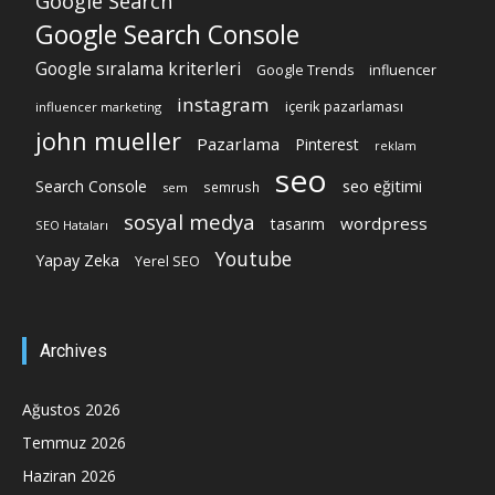
Google Search
Google Search Console
Google sıralama kriterleri
Google Trends
influencer
instagram
içerik pazarlaması
influencer marketing
john mueller
Pazarlama
Pinterest
reklam
seo
Search Console
seo eğitimi
semrush
sem
sosyal medya
wordpress
tasarım
SEO Hataları
Youtube
Yapay Zeka
Yerel SEO
Archives
Ağustos 2026
Temmuz 2026
Haziran 2026