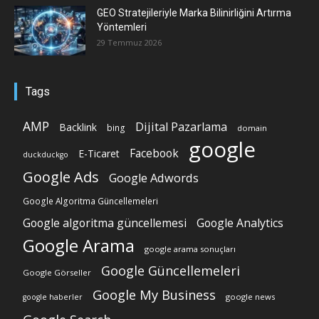
GEO Stratejileriyle Marka Bilinirliğini Artırma
Yöntemleri
29 Temmuz 2026
Tags
AMP
Dijital Pazarlama
Backlink
bing
domain
google
Facebook
E-Ticaret
duckduckgo
Google Ads
Google Adwords
Google Algoritma Güncellemeleri
Google algoritma güncellemesi
Google Analytics
Google Arama
google arama sonuçları
Google Güncellemeleri
Google Görseller
Google My Business
google news
google haberler