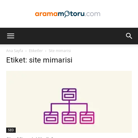
Arama
Ana Sayfa
Etiketler
Site mimarisi
Etiket: site mimarisi
Motoru
Optimizasyonu
ve
SEO