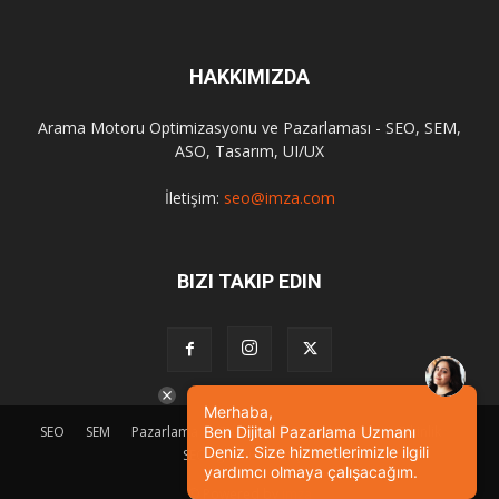
HAKKIMIZDA
Arama Motoru Optimizasyonu ve Pazarlaması - SEO, SEM,
ASO, Tasarım, UI/UX
İletişim:
seo@imza.com
BIZI TAKIP EDIN
Merhaba,
SEO
SEM
Pazarlama
Tasarım
Sosyal Medya
Etkinlik
Ben Dijital Pazarlama Uzmanı
Deniz. Size hizmetlerimizle ilgili
SEO Eğitimi
İletişim
yardımcı olmaya çalışacağım.
© Powered by
imza