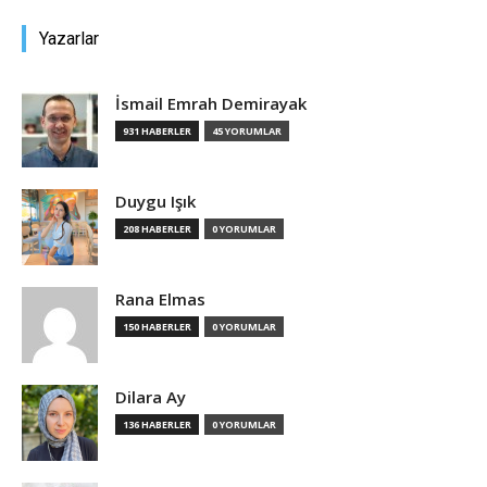
Yazarlar
İsmail Emrah Demirayak
931 HABERLER
45 YORUMLAR
Duygu Işık
208 HABERLER
0 YORUMLAR
Rana Elmas
150 HABERLER
0 YORUMLAR
Dilara Ay
136 HABERLER
0 YORUMLAR