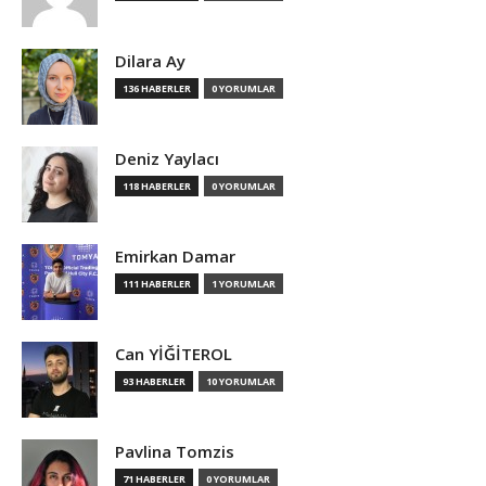
Dilara Ay
136 HABERLER
0 YORUMLAR
Deniz Yaylacı
118 HABERLER
0 YORUMLAR
Emirkan Damar
111 HABERLER
1 YORUMLAR
Can YİĞİTEROL
93 HABERLER
10 YORUMLAR
Pavlina Tomzis
71 HABERLER
0 YORUMLAR