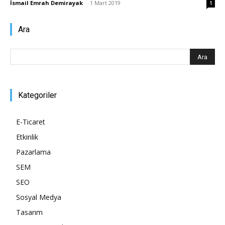
İsmail Emrah Demirayak
-
1 Mart 2019
1
Pazarlaması
Ara
–
Kategoriler
SEO,
E-Ticaret
Etkinlik
Pazarlama
SEM,
SEM
SEO
Sosyal Medya
ASO,
Tasarım