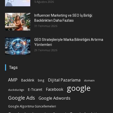
5 Ağustos 2026
Influencer Marketing ve SEO İş Birliği:
Backlinkten Daha Fazlası
31 Temmuz 2026
GEO Stratejileriyle Marka Bilinirliğini Artırma
Yöntemleri
29 Temmuz 2026
Tags
AMP
Dijital Pazarlama
Backlink
bing
domain
google
Facebook
E-Ticaret
duckduckgo
Google Ads
Google Adwords
Google Algoritma Güncellemeleri