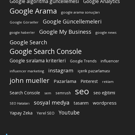
Google algoritma güncellemesi
Google Analytics
Google Arama
google arama sonuçları
Google Güncellemeleri
Google Görseller
Google My Business
google news
google haberler
Google Search
Google Search Console
Google sıralama kriterleri
Google Trends
influencer
instagram
içerik pazarlaması
influencer marketing
john mueller
Pazarlama
Pinterest
reklam
seo
Search Console
seo eğitimi
semrush
sem
sosyal medya
wordpress
tasarım
SEO Hataları
Youtube
Yapay Zeka
Yerel SEO