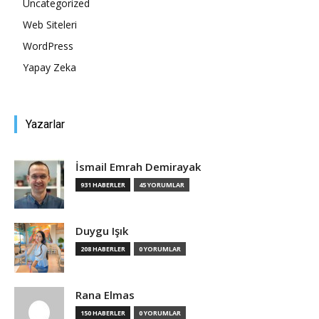
Uncategorized
Web Siteleri
Tasarım,
WordPress
Yapay Zeka
UI/UX
Yazarlar
İsmail Emrah Demirayak
931 HABERLER
45 YORUMLAR
Duygu Işık
208 HABERLER
0 YORUMLAR
Rana Elmas
150 HABERLER
0 YORUMLAR