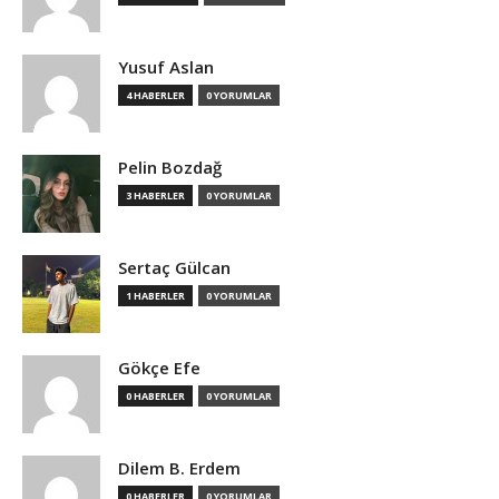
Yusuf Aslan
4 HABERLER
0 YORUMLAR
Pelin Bozdağ
3 HABERLER
0 YORUMLAR
Sertaç Gülcan
1 HABERLER
0 YORUMLAR
Gökçe Efe
0 HABERLER
0 YORUMLAR
Dilem B. Erdem
0 HABERLER
0 YORUMLAR