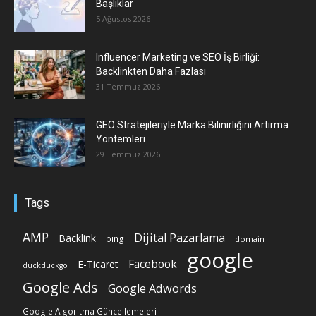
Başlıklar
5 Ağustos 2026
Influencer Marketing ve SEO İş Birliği:
Backlinkten Daha Fazlası
31 Temmuz 2026
GEO Stratejileriyle Marka Bilinirliğini Artırma
Yöntemleri
29 Temmuz 2026
Tags
AMP
Dijital Pazarlama
Backlink
bing
domain
google
Facebook
E-Ticaret
duckduckgo
Google Ads
Google Adwords
Google Algoritma Güncellemeleri