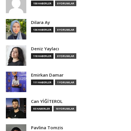
150 HABERLER
0 YORUMLAR
Dilara Ay
136 HABERLER
0 YORUMLAR
Deniz Yaylacı
118 HABERLER
0 YORUMLAR
Emirkan Damar
111 HABERLER
1 YORUMLAR
Can YİĞİTEROL
93 HABERLER
10 YORUMLAR
Pavlina Tomzis