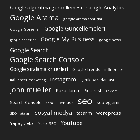
Google algoritma güncellemesi
Google Analytics
Google Arama
google arama sonuçları
Google Güncellemeleri
Google Görseller
Google My Business
google news
google haberler
Google Search
Google Search Console
Google sıralama kriterleri
Google Trends
influencer
instagram
içerik pazarlaması
influencer marketing
john mueller
Pazarlama
Pinterest
reklam
seo
Search Console
seo eğitimi
semrush
sem
sosyal medya
wordpress
tasarım
SEO Hataları
Youtube
Yapay Zeka
Yerel SEO