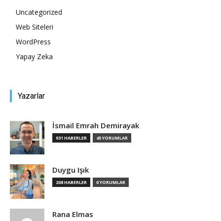
Uncategorized
Tasarım,
Web Siteleri
WordPress
Yapay Zeka
UI/UX
Yazarlar
İsmail Emrah Demirayak
931 HABERLER
45 YORUMLAR
Duygu Işık
208 HABERLER
0 YORUMLAR
Rana Elmas