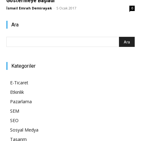
Göstermeye Başladı
İsmail Emrah Demirayak
-
5 Ocak 2017
0
Pazarlaması
Ara
–
Kategoriler
SEO,
E-Ticaret
Etkinlik
SEM,
Pazarlama
SEM
SEO
ASO,
Sosyal Medya
Tasarım