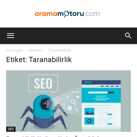
Arama
Ana Sayfa
Etiketler
Taranabilirlik
Etiket: Taranabilirlik
Motoru
Optimizasyonu
ve
SEO