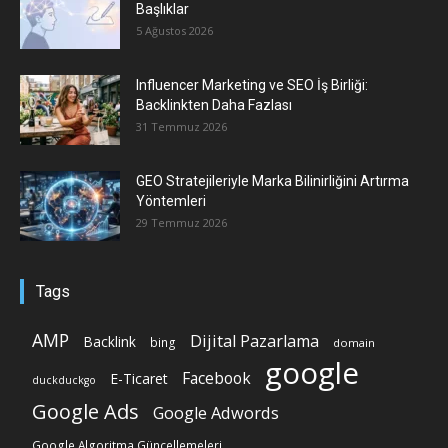
Başlıklar
5 Ağustos 2026
Influencer Marketing ve SEO İş Birliği:
Backlinkten Daha Fazlası
31 Temmuz 2026
GEO Stratejileriyle Marka Bilinirliğini Artırma
Yöntemleri
29 Temmuz 2026
Tags
AMP
Dijital Pazarlama
Backlink
bing
domain
google
Facebook
E-Ticaret
duckduckgo
Google Ads
Google Adwords
Google Algoritma Güncellemeleri