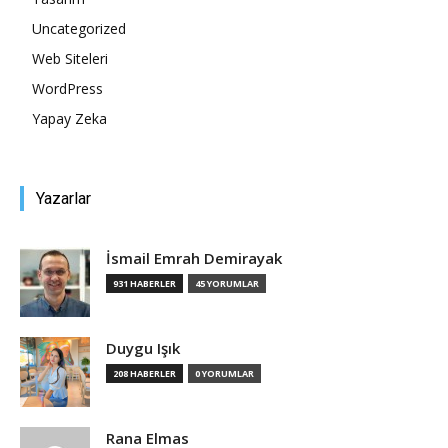
Uncategorized
Tasarım,
Web Siteleri
WordPress
Yapay Zeka
UI/UX
Yazarlar
İsmail Emrah Demirayak
931 HABERLER
45 YORUMLAR
Duygu Işık
208 HABERLER
0 YORUMLAR
Rana Elmas