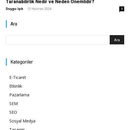
Taranabilirlik Nedir ve Neden Önemlidir?
Duygu Işık
-
13 Haziran 2024
0
Pazarlaması
Ara
–
Kategoriler
SEO,
E-Ticaret
Etkinlik
SEM,
Pazarlama
SEM
SEO
ASO,
Sosyal Medya
Tasarım