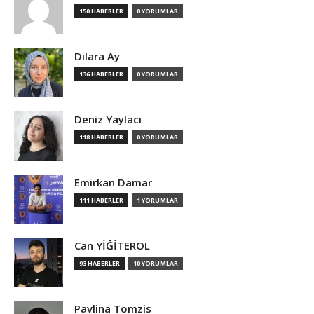
150 HABERLER
0 YORUMLAR
Dilara Ay
136 HABERLER
0 YORUMLAR
Deniz Yaylacı
118 HABERLER
0 YORUMLAR
Emirkan Damar
111 HABERLER
1 YORUMLAR
Can YİĞİTEROL
93 HABERLER
10 YORUMLAR
Pavlina Tomzis