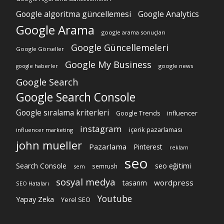
Google algoritma güncellemesi
Google Analytics
Google Arama
google arama sonuçları
Google Güncellemeleri
Google Görseller
Google My Business
google news
google haberler
Google Search
Google Search Console
Google sıralama kriterleri
Google Trends
influencer
instagram
içerik pazarlaması
influencer marketing
john mueller
Pazarlama
Pinterest
reklam
seo
Search Console
seo eğitimi
semrush
sem
sosyal medya
wordpress
tasarım
SEO Hataları
Youtube
Yapay Zeka
Yerel SEO