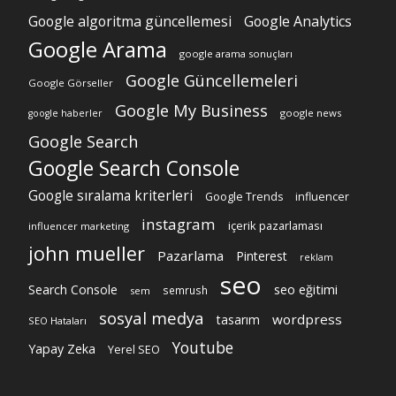
Google algoritma güncellemesi
Google Analytics
Google Arama
google arama sonuçları
Google Güncellemeleri
Google Görseller
Google My Business
google news
google haberler
Google Search
Google Search Console
Google sıralama kriterleri
Google Trends
influencer
instagram
içerik pazarlaması
influencer marketing
john mueller
Pazarlama
Pinterest
reklam
seo
Search Console
seo eğitimi
semrush
sem
sosyal medya
wordpress
tasarım
SEO Hataları
Youtube
Yapay Zeka
Yerel SEO