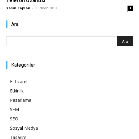
Telefon Uzantısı
Yasin Kaplan
-
10 Nisan 2018
1
Pazarlaması
Ara
–
Kategoriler
SEO,
E-Ticaret
Etkinlik
SEM,
Pazarlama
SEM
SEO
ASO,
Sosyal Medya
Tasarım