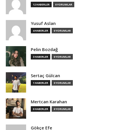
12 HABERLER
0 YORUMLAR
Yusuf Aslan
4 HABERLER
0 YORUMLAR
Pelin Bozdağ
3 HABERLER
0 YORUMLAR
Sertaç Gülcan
1 HABERLER
0 YORUMLAR
Mertcan Karahan
0 HABERLER
0 YORUMLAR
Gökçe Efe