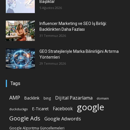
Başlıklar
5 Ağustos 2026
Influencer Marketing ve SEO İş Birliği:
Backlinkten Daha Fazlası
31 Temmuz 2026
GEO Stratejileriyle Marka Bilinirliğini Artırma
Yöntemleri
29 Temmuz 2026
Tags
AMP
Dijital Pazarlama
Backlink
bing
domain
google
Facebook
E-Ticaret
duckduckgo
Google Ads
Google Adwords
Google Algoritma Güncellemeleri