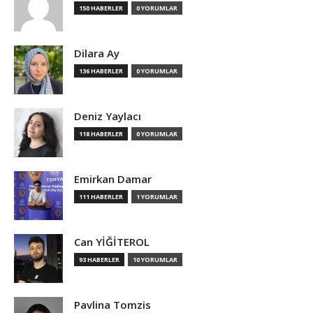
150 HABERLER
0 YORUMLAR
Dilara Ay
136 HABERLER
0 YORUMLAR
Deniz Yaylacı
118 HABERLER
0 YORUMLAR
Emirkan Damar
111 HABERLER
1 YORUMLAR
Can YİĞİTEROL
93 HABERLER
10 YORUMLAR
Pavlina Tomzis