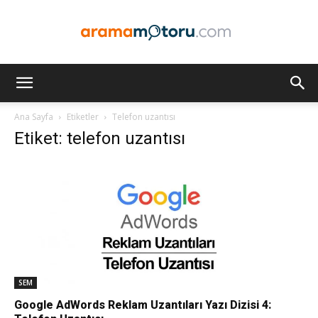
Arama
Ana Sayfa
Etiketler
Telefon uzantısı
Etiket: telefon uzantısı
Motoru
Optimizasyonu
ve
SEM
Google AdWords Reklam Uzantıları Yazı Dizisi 4: