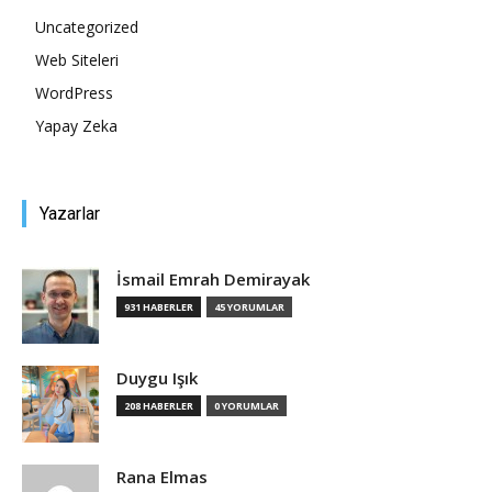
Uncategorized
Tasarım,
Web Siteleri
WordPress
Yapay Zeka
UI/UX
Yazarlar
İsmail Emrah Demirayak
931 HABERLER
45 YORUMLAR
Duygu Işık
208 HABERLER
0 YORUMLAR
Rana Elmas