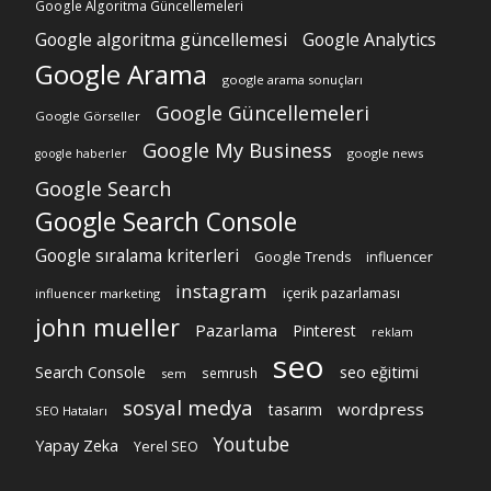
Google Algoritma Güncellemeleri
Google algoritma güncellemesi
Google Analytics
Google Arama
google arama sonuçları
Google Güncellemeleri
Google Görseller
Google My Business
google news
google haberler
Google Search
Google Search Console
Google sıralama kriterleri
Google Trends
influencer
instagram
içerik pazarlaması
influencer marketing
john mueller
Pazarlama
Pinterest
reklam
seo
Search Console
seo eğitimi
semrush
sem
sosyal medya
wordpress
tasarım
SEO Hataları
Youtube
Yapay Zeka
Yerel SEO