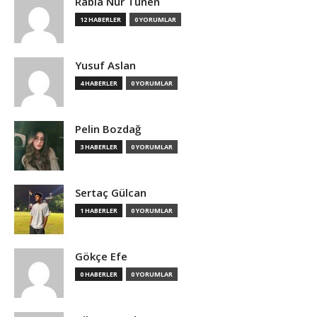
Rabia Nur Tünen
12 HABERLER
0 YORUMLAR
Yusuf Aslan
4 HABERLER
0 YORUMLAR
Pelin Bozdağ
3 HABERLER
0 YORUMLAR
Sertaç Gülcan
1 HABERLER
0 YORUMLAR
Gökçe Efe
0 HABERLER
0 YORUMLAR