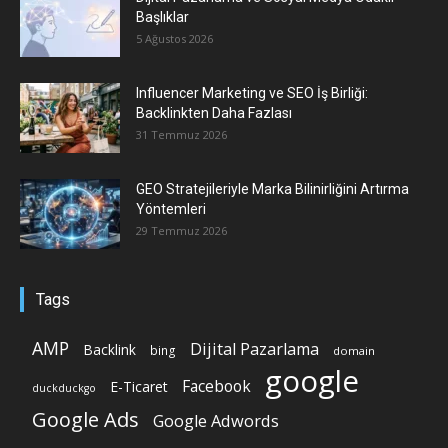
Başlıklar
5 Ağustos 2026
Influencer Marketing ve SEO İş Birliği:
Backlinkten Daha Fazlası
31 Temmuz 2026
GEO Stratejileriyle Marka Bilinirliğini Artırma
Yöntemleri
29 Temmuz 2026
Tags
AMP
Dijital Pazarlama
Backlink
bing
domain
google
Facebook
E-Ticaret
duckduckgo
Google Ads
Google Adwords