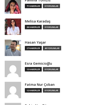
Pavlina Tomzis
71 HABERLER
0 YORUMLAR
Melisa Karadaş
28 HABERLER
0 YORUMLAR
Hasan Yaşar
27 HABERLER
49 YORUMLAR
Esra Gemicioğlu
13 HABERLER
0 YORUMLAR
Fatma Nur Çoban
12 HABERLER
0 YORUMLAR