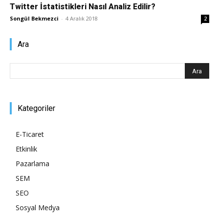
Twitter İstatistikleri Nasıl Analiz Edilir?
Pazarlaması
Songül Bekmezci
-
4 Aralık 2018
2
Ara
–
SEO,
Kategoriler
E-Ticaret
Etkinlik
SEM,
Pazarlama
SEM
SEO
ASO,
Sosyal Medya