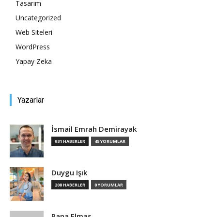
Tasarım
Uncategorized
Tasarım,
Web Siteleri
WordPress
Yapay Zeka
UI/UX
Yazarlar
İsmail Emrah Demirayak
931 HABERLER
45 YORUMLAR
Duygu Işık
208 HABERLER
0 YORUMLAR
Rana Elmas