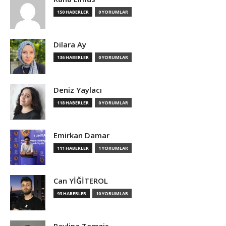
150 HABERLER
0 YORUMLAR
Dilara Ay
136 HABERLER
0 YORUMLAR
Deniz Yaylacı
118 HABERLER
0 YORUMLAR
Emirkan Damar
111 HABERLER
1 YORUMLAR
Can YİĞİTEROL
93 HABERLER
10 YORUMLAR