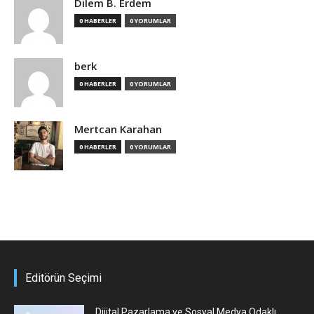
Dilem B. Erdem
0 HABERLER
0 YORUMLAR
berk
0 HABERLER
0 YORUMLAR
Mertcan Karahan
0 HABERLER
0 YORUMLAR
Editörün Seçimi
Dijital Pazarlama ve Sosyal Medya Odaklı