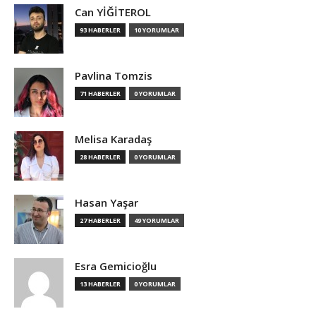
Can YİĞİTEROL
93 HABERLER
10 YORUMLAR
Pavlina Tomzis
71 HABERLER
0 YORUMLAR
Melisa Karadaş
28 HABERLER
0 YORUMLAR
Hasan Yaşar
27 HABERLER
49 YORUMLAR
Esra Gemicioğlu
13 HABERLER
0 YORUMLAR