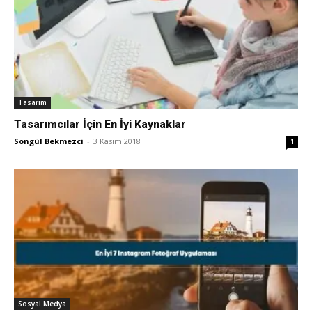
Tasarım
Tasarımcılar İçin En İyi Kaynaklar
Songül Bekmezci
-
3 Kasım 2018
1
Sosyal Medya