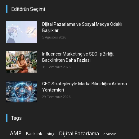
Editörün Seçimi
Dijital Pazarlama ve Sosyal Medya Odaklı
Başlıklar
5 Ağustos 2026
Influencer Marketing ve SEO İş Birliği:
Backlinkten Daha Fazlası
31 Temmuz 2026
GEO Stratejileriyle Marka Bilinirliğini Artırma
Yöntemleri
29 Temmuz 2026
Tags
AMP
Dijital Pazarlama
Backlink
bing
domain