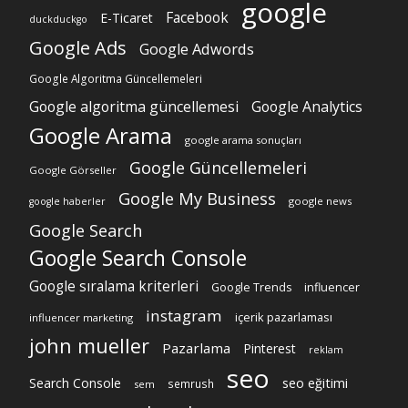
google
Facebook
E-Ticaret
duckduckgo
Google Ads
Google Adwords
Google Algoritma Güncellemeleri
Google algoritma güncellemesi
Google Analytics
Google Arama
google arama sonuçları
Google Güncellemeleri
Google Görseller
Google My Business
google news
google haberler
Google Search
Google Search Console
Google sıralama kriterleri
Google Trends
influencer
instagram
içerik pazarlaması
influencer marketing
john mueller
Pazarlama
Pinterest
reklam
seo
Search Console
seo eğitimi
semrush
sem