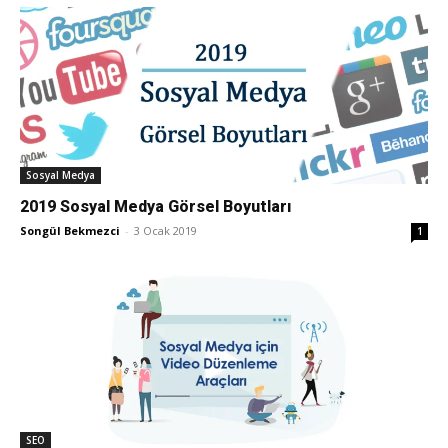
Pazarlaması
–
Sosyal Medya
2019 Sosyal Medya Görsel Boyutları
SEO,
Songül Bekmezci
-
3 Ocak 2019
1
SEM,
ASO,
SEO