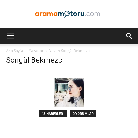
Arama
Ana Sayfa
Yazarlar
Yazar: Songül Bekmezci
Songül Bekmezci
Motoru
Optimizasyonu
13 HABERLER
0 YORUMLAR
ve