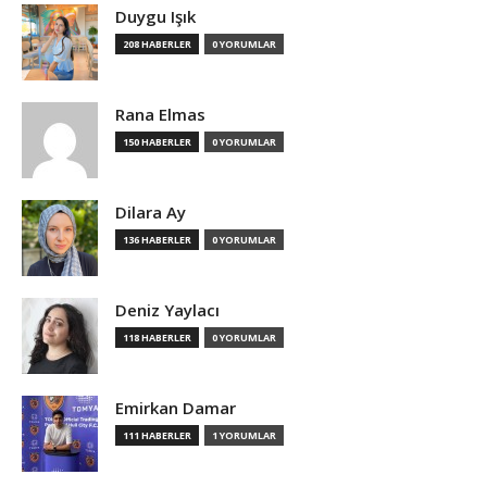
Duygu Işık
208 HABERLER
0 YORUMLAR
Rana Elmas
150 HABERLER
0 YORUMLAR
Dilara Ay
136 HABERLER
0 YORUMLAR
Deniz Yaylacı
118 HABERLER
0 YORUMLAR
Emirkan Damar
111 HABERLER
1 YORUMLAR