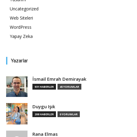
Uncategorized
Tasarım,
Web Siteleri
WordPress
Yapay Zeka
UI/UX
Yazarlar
İsmail Emrah Demirayak
931 HABERLER
45 YORUMLAR
Duygu Işık
208 HABERLER
0 YORUMLAR
Rana Elmas