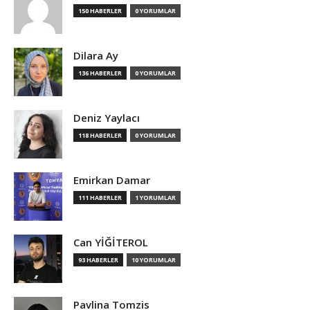
150 HABERLER
0 YORUMLAR
Dilara Ay
136 HABERLER
0 YORUMLAR
Deniz Yaylacı
118 HABERLER
0 YORUMLAR
Emirkan Damar
111 HABERLER
1 YORUMLAR
Can YİĞİTEROL
93 HABERLER
10 YORUMLAR
Pavlina Tomzis