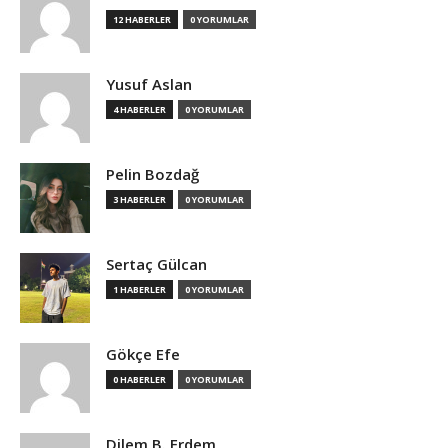
12 HABERLER
0 YORUMLAR
Yusuf Aslan
4 HABERLER
0 YORUMLAR
Pelin Bozdağ
3 HABERLER
0 YORUMLAR
Sertaç Gülcan
1 HABERLER
0 YORUMLAR
Gökçe Efe
0 HABERLER
0 YORUMLAR
Dilem B. Erdem