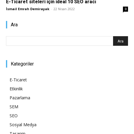
E-Ticaret siteleri için ideal 10 SEO aracı
İsmail Emrah Demirayak
-
22 Nisan 2022
0
Pazarlaması
Ara
–
Kategoriler
SEO,
E-Ticaret
Etkinlik
SEM,
Pazarlama
SEM
SEO
ASO,
Sosyal Medya
Tasarım