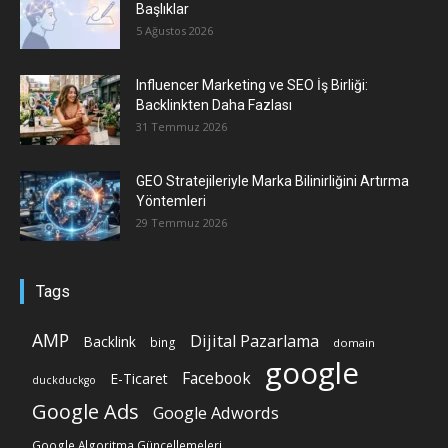
Başlıklar
5 Ağustos 2026
Influencer Marketing ve SEO İş Birliği:
Backlinkten Daha Fazlası
31 Temmuz 2026
GEO Stratejileriyle Marka Bilinirliğini Artırma
Yöntemleri
29 Temmuz 2026
Tags
AMP
Dijital Pazarlama
Backlink
bing
domain
google
Facebook
E-Ticaret
duckduckgo
Google Ads
Google Adwords
Google Algoritma Güncellemeleri