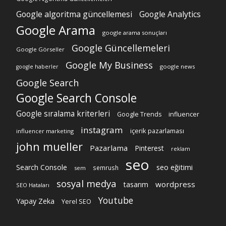
Google algoritma güncellemesi
Google Analytics
Google Arama
google arama sonuçları
Google Güncellemeleri
Google Görseller
Google My Business
google news
google haberler
Google Search
Google Search Console
Google sıralama kriterleri
Google Trends
influencer
instagram
içerik pazarlaması
influencer marketing
john mueller
Pazarlama
Pinterest
reklam
seo
Search Console
seo eğitimi
semrush
sem
sosyal medya
wordpress
tasarım
SEO Hataları
Youtube
Yapay Zeka
Yerel SEO