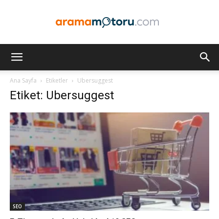
Arama
Ana Sayfa
Etiketler
Ubersuggest
Etiket: Ubersuggest
Motoru
Optimizasyonu
ve
SEO