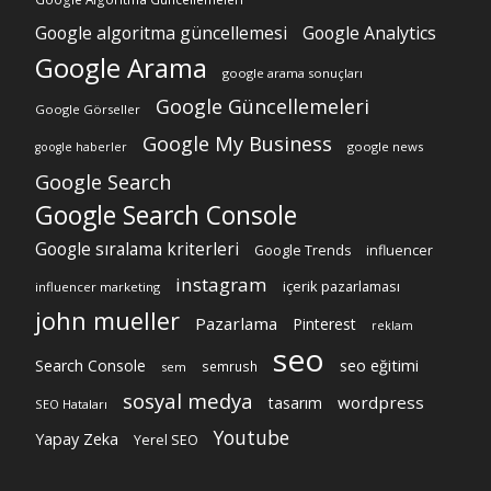
Google algoritma güncellemesi
Google Analytics
Google Arama
google arama sonuçları
Google Güncellemeleri
Google Görseller
Google My Business
google news
google haberler
Google Search
Google Search Console
Google sıralama kriterleri
Google Trends
influencer
instagram
içerik pazarlaması
influencer marketing
john mueller
Pazarlama
Pinterest
reklam
seo
Search Console
seo eğitimi
semrush
sem
sosyal medya
wordpress
tasarım
SEO Hataları
Youtube
Yapay Zeka
Yerel SEO