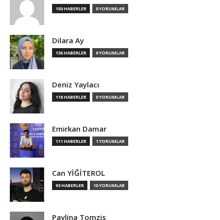
150 HABERLER
0 YORUMLAR
Dilara Ay
136 HABERLER
0 YORUMLAR
Deniz Yaylacı
118 HABERLER
0 YORUMLAR
Emirkan Damar
111 HABERLER
1 YORUMLAR
Can YİĞİTEROL
93 HABERLER
10 YORUMLAR
Pavlina Tomzis