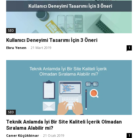
Tasarım,
SEO
UI/UX
Kullanıcı Deneyimi Tasarımı İçin 3 Öneri
Ebru Yenen
-
21 Mart 2019
1
SEO
Teknik Anlamda İyi Bir Site Kaliteli İçerik Olmadan
Sıralama Alabilir mi?
Caner Küçükbinar
-
21 Ocak 2019
1