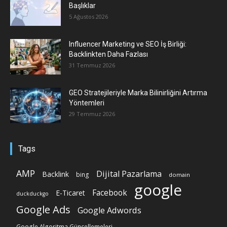
Başlıklar
5 Ağustos 2026
Influencer Marketing ve SEO İş Birliği:
Backlinkten Daha Fazlası
31 Temmuz 2026
GEO Stratejileriyle Marka Bilinirliğini Artırma
Yöntemleri
29 Temmuz 2026
Tags
AMP
Dijital Pazarlama
Backlink
bing
domain
google
Facebook
E-Ticaret
duckduckgo
Google Ads
Google Adwords
Google Algoritma Güncellemeleri