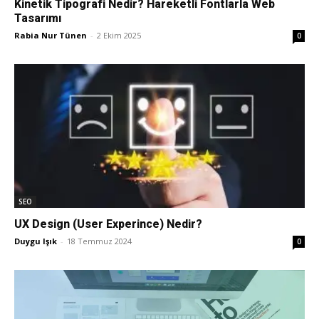
Kinetik Tipografi Nedir? Hareketli Fontlarla Web
Tasarımı
Pazarlaması
Rabia Nur Tünen
-
2 Ekim 2025
0
–
SEO,
SEO
SEM,
UX Design (User Experince) Nedir?
Duygu Işık
-
18 Temmuz 2024
0
ASO,