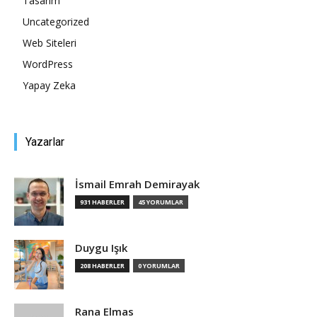
Tasarım
Uncategorized
Web Siteleri
WordPress
Yapay Zeka
Yazarlar
İsmail Emrah Demirayak
931 HABERLER
45 YORUMLAR
Duygu Işık
208 HABERLER
0 YORUMLAR
Rana Elmas