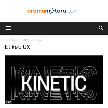
Arama
Ana Sayfa
Etiketler
UX
Etiket: UX
Motoru
Optimizasyonu
ve
SEO