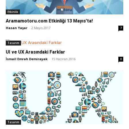
Etkinlik
Aramamotoru.com Etkinliği 13 Mayıs’ta!
Hasan Yaşar
-
2 Mayıs 2017
7
Tasarım
UI ve UX Arasındaki Farklar
İsmail Emrah Demirayak
-
15 Haziran 2016
0
Tasarım