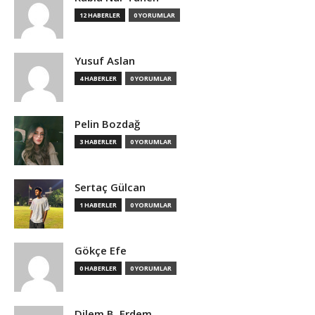
12 HABERLER
0 YORUMLAR
Yusuf Aslan
4 HABERLER
0 YORUMLAR
Pelin Bozdağ
3 HABERLER
0 YORUMLAR
Sertaç Gülcan
1 HABERLER
0 YORUMLAR
Gökçe Efe
0 HABERLER
0 YORUMLAR
Dilem B. Erdem