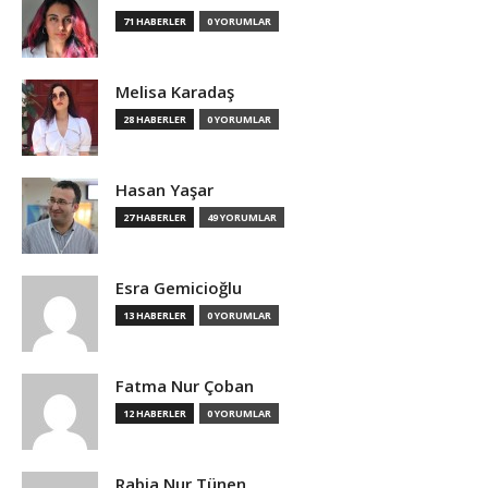
71 HABERLER
0 YORUMLAR
Melisa Karadaş
28 HABERLER
0 YORUMLAR
Hasan Yaşar
27 HABERLER
49 YORUMLAR
Esra Gemicioğlu
13 HABERLER
0 YORUMLAR
Fatma Nur Çoban
12 HABERLER
0 YORUMLAR
Rabia Nur Tünen