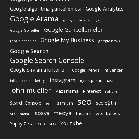
Google algoritma güncellemesi
Google Analytics
Google Arama
google arama sonuçları
Google Güncellemeleri
Google Görseller
Google My Business
google news
google haberler
Google Search
Google Search Console
Google sıralama kriterleri
Google Trends
influencer
instagram
içerik pazarlaması
influencer marketing
john mueller
Pazarlama
Pinterest
reklam
seo
Search Console
seo eğitimi
semrush
sem
sosyal medya
wordpress
tasarım
SEO Hataları
Youtube
Yapay Zeka
Yerel SEO