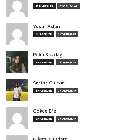
12 HABERLER
0 YORUMLAR
Yusuf Aslan
4 HABERLER
0 YORUMLAR
Pelin Bozdağ
3 HABERLER
0 YORUMLAR
Sertaç Gülcan
1 HABERLER
0 YORUMLAR
Gökçe Efe
0 HABERLER
0 YORUMLAR
Dilem B. Erdem