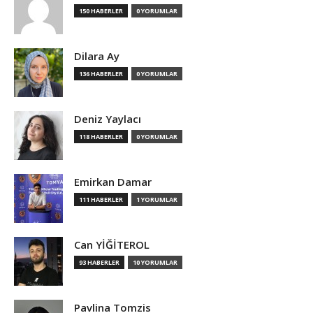
150 HABERLER
0 YORUMLAR
Dilara Ay
136 HABERLER
0 YORUMLAR
Deniz Yaylacı
118 HABERLER
0 YORUMLAR
Emirkan Damar
111 HABERLER
1 YORUMLAR
Can YİĞİTEROL
93 HABERLER
10 YORUMLAR
Pavlina Tomzis