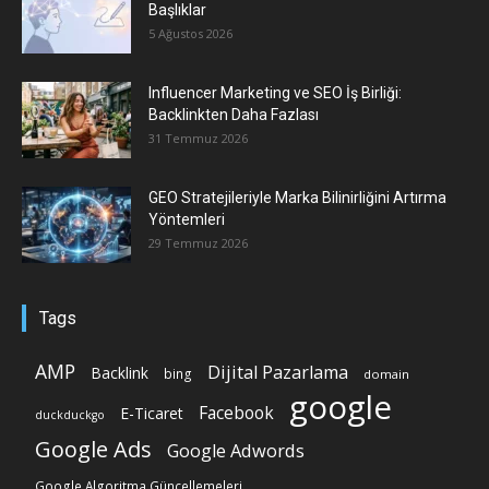
Başlıklar
5 Ağustos 2026
Influencer Marketing ve SEO İş Birliği:
Backlinkten Daha Fazlası
31 Temmuz 2026
GEO Stratejileriyle Marka Bilinirliğini Artırma
Yöntemleri
29 Temmuz 2026
Tags
AMP
Dijital Pazarlama
Backlink
bing
domain
google
Facebook
E-Ticaret
duckduckgo
Google Ads
Google Adwords
Google Algoritma Güncellemeleri