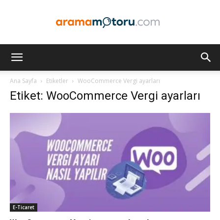
Arama
Ana Sayfa
Etiketler
WooCommerce Vergi ayarları
Etiket: WooCommerce Vergi ayarları
Motoru
Optimizasyonu
ve
E-Ticaret