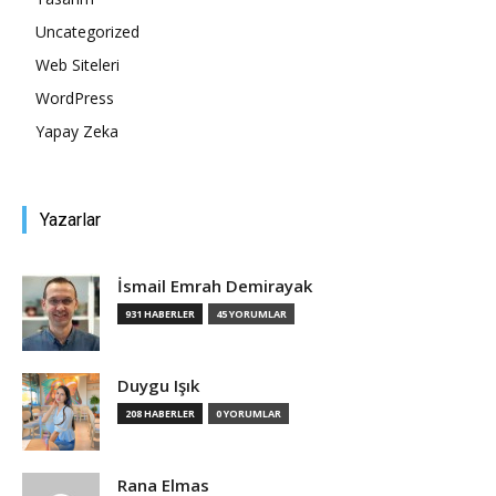
Uncategorized
Tasarım,
Web Siteleri
WordPress
Yapay Zeka
UI/UX
Yazarlar
İsmail Emrah Demirayak
931 HABERLER
45 YORUMLAR
Duygu Işık
208 HABERLER
0 YORUMLAR
Rana Elmas