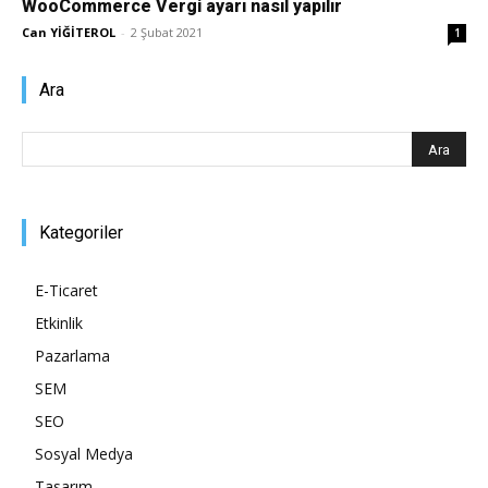
WooCommerce Vergi ayarı nasıl yapılır
Can YİĞİTEROL
-
2 Şubat 2021
1
Pazarlaması
Ara
–
Kategoriler
SEO,
E-Ticaret
Etkinlik
SEM,
Pazarlama
SEM
SEO
ASO,
Sosyal Medya
Tasarım