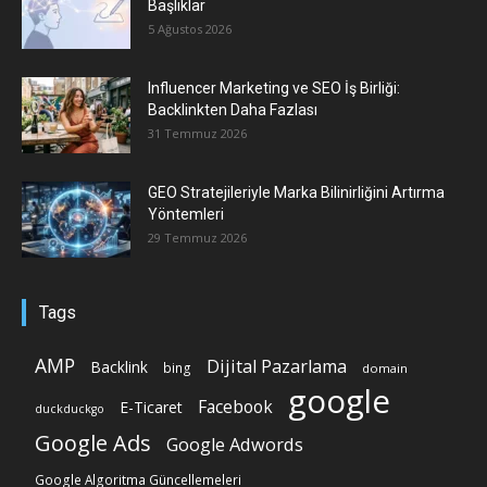
Başlıklar
5 Ağustos 2026
Influencer Marketing ve SEO İş Birliği:
Backlinkten Daha Fazlası
31 Temmuz 2026
GEO Stratejileriyle Marka Bilinirliğini Artırma
Yöntemleri
29 Temmuz 2026
Tags
AMP
Dijital Pazarlama
Backlink
bing
domain
google
Facebook
E-Ticaret
duckduckgo
Google Ads
Google Adwords
Google Algoritma Güncellemeleri