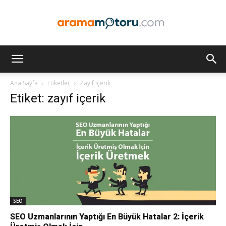
Arama
Ana Sayfa
Etiketler
Zayıf içerik
Etiket: zayıf içerik
Motoru
Optimizasyonu
ve
SEO
SEO Uzmanlarının Yaptığı En Büyük Hatalar 2: İçerik