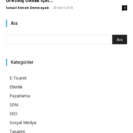
Üretmiş Olmak İçin...
İsmail Emrah Demirayak
-
28 Mart 2018
0
Pazarlaması
Ara
–
Kategoriler
SEO,
E-Ticaret
Etkinlik
SEM,
Pazarlama
SEM
SEO
ASO,
Sosyal Medya
Tasarım