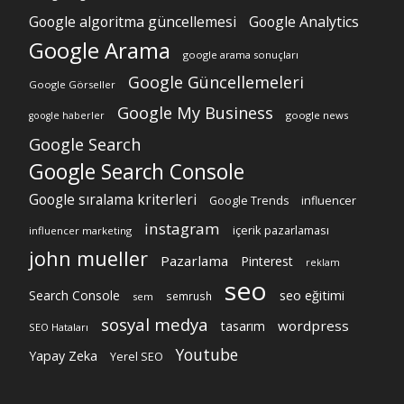
Google algoritma güncellemesi
Google Analytics
Google Arama
google arama sonuçları
Google Güncellemeleri
Google Görseller
Google My Business
google news
google haberler
Google Search
Google Search Console
Google sıralama kriterleri
Google Trends
influencer
instagram
içerik pazarlaması
influencer marketing
john mueller
Pazarlama
Pinterest
reklam
seo
Search Console
seo eğitimi
semrush
sem
sosyal medya
wordpress
tasarım
SEO Hataları
Youtube
Yapay Zeka
Yerel SEO