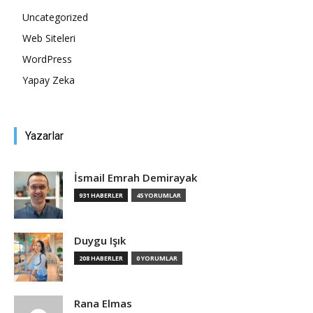
Uncategorized
Tasarım,
Web Siteleri
WordPress
Yapay Zeka
UI/UX
Yazarlar
İsmail Emrah Demirayak
931 HABERLER
45 YORUMLAR
Duygu Işık
208 HABERLER
0 YORUMLAR
Rana Elmas