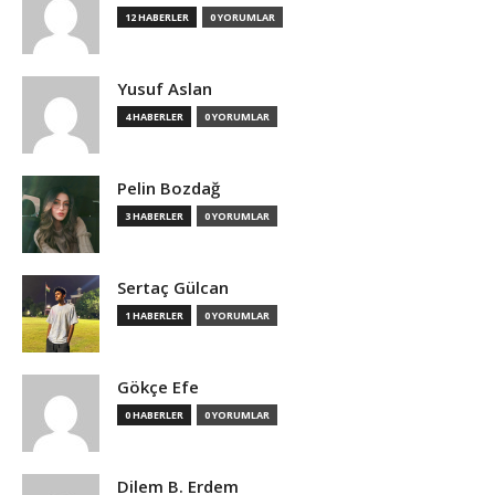
12 HABERLER
0 YORUMLAR
Yusuf Aslan
4 HABERLER
0 YORUMLAR
Pelin Bozdağ
3 HABERLER
0 YORUMLAR
Sertaç Gülcan
1 HABERLER
0 YORUMLAR
Gökçe Efe
0 HABERLER
0 YORUMLAR
Dilem B. Erdem