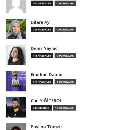
150 HABERLER
0 YORUMLAR
Dilara Ay
136 HABERLER
0 YORUMLAR
Deniz Yaylacı
118 HABERLER
0 YORUMLAR
Emirkan Damar
111 HABERLER
1 YORUMLAR
Can YİĞİTEROL
93 HABERLER
10 YORUMLAR
Pavlina Tomzis