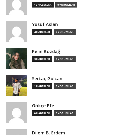
12 HABERLER
0 YORUMLAR
Yusuf Aslan
4 HABERLER
0 YORUMLAR
Pelin Bozdağ
3 HABERLER
0 YORUMLAR
Sertaç Gülcan
1 HABERLER
0 YORUMLAR
Gökçe Efe
0 HABERLER
0 YORUMLAR
Dilem B. Erdem