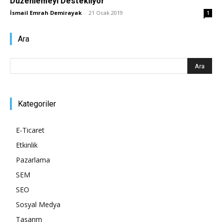
Düzenlemeyi Destekliyor
İsmail Emrah Demirayak
-
21 Ocak 2019
1
Pazarlaması
Ara
–
Kategoriler
SEO,
E-Ticaret
Etkinlik
SEM,
Pazarlama
SEM
SEO
ASO,
Sosyal Medya
Tasarım