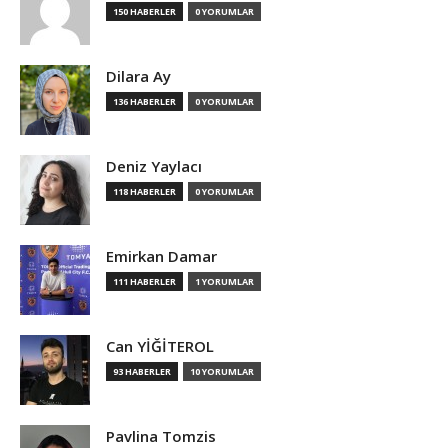
150 HABERLER
0 YORUMLAR
Dilara Ay
136 HABERLER
0 YORUMLAR
Deniz Yaylacı
118 HABERLER
0 YORUMLAR
Emirkan Damar
111 HABERLER
1 YORUMLAR
Can YİĞİTEROL
93 HABERLER
10 YORUMLAR
Pavlina Tomzis