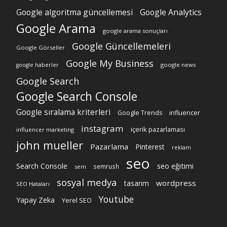
Google algoritma güncellemesi
Google Analytics
Google Arama
google arama sonuçları
Google Güncellemeleri
Google Görseller
Google My Business
google news
google haberler
Google Search
Google Search Console
Google sıralama kriterleri
Google Trends
influencer
instagram
içerik pazarlaması
influencer marketing
john mueller
Pazarlama
Pinterest
reklam
seo
Search Console
seo eğitimi
semrush
sem
sosyal medya
wordpress
tasarım
SEO Hataları
Youtube
Yapay Zeka
Yerel SEO