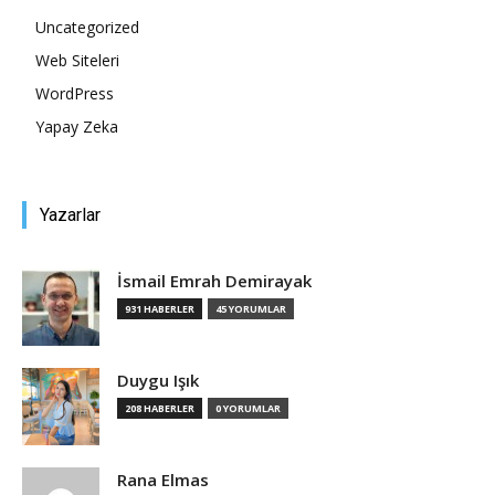
Uncategorized
Tasarım,
Web Siteleri
WordPress
Yapay Zeka
UI/UX
Yazarlar
İsmail Emrah Demirayak
931 HABERLER
45 YORUMLAR
Duygu Işık
208 HABERLER
0 YORUMLAR
Rana Elmas