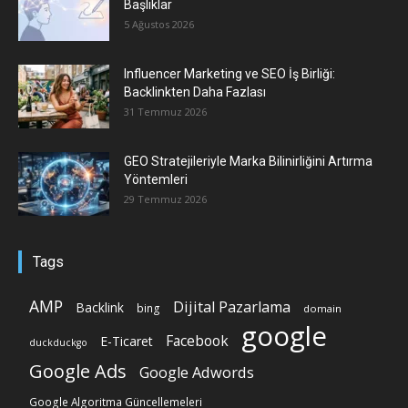
Başlıklar
5 Ağustos 2026
Influencer Marketing ve SEO İş Birliği:
Backlinkten Daha Fazlası
31 Temmuz 2026
GEO Stratejileriyle Marka Bilinirliğini Artırma
Yöntemleri
29 Temmuz 2026
Tags
AMP
Dijital Pazarlama
Backlink
bing
domain
google
Facebook
E-Ticaret
duckduckgo
Google Ads
Google Adwords
Google Algoritma Güncellemeleri