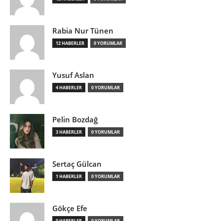
Rabia Nur Tünen
12 HABERLER
0 YORUMLAR
Yusuf Aslan
4 HABERLER
0 YORUMLAR
Pelin Bozdağ
3 HABERLER
0 YORUMLAR
Sertaç Gülcan
1 HABERLER
0 YORUMLAR
Gökçe Efe
0 HABERLER
0 YORUMLAR