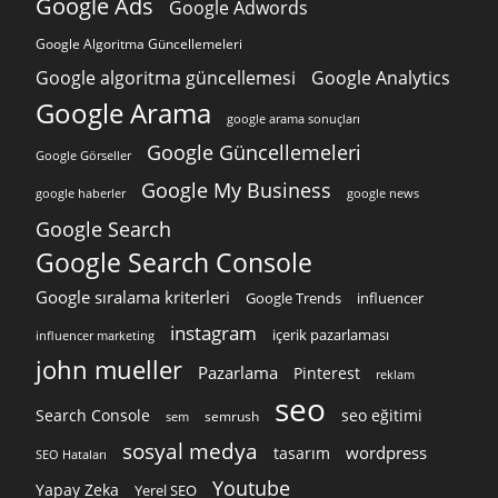
Google Ads
Google Adwords
Google Algoritma Güncellemeleri
Google algoritma güncellemesi
Google Analytics
Google Arama
google arama sonuçları
Google Güncellemeleri
Google Görseller
Google My Business
google news
google haberler
Google Search
Google Search Console
Google sıralama kriterleri
Google Trends
influencer
instagram
içerik pazarlaması
influencer marketing
john mueller
Pazarlama
Pinterest
reklam
seo
Search Console
seo eğitimi
semrush
sem
sosyal medya
wordpress
tasarım
SEO Hataları
Youtube
Yapay Zeka
Yerel SEO