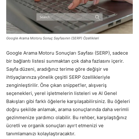
Pazarlaması
Google Arama Motoru Sonuç Sayfasının (SERP) Özellikleri
–
Google Arama Motoru Sonuçları Sayfası (SERP), sadece
bir bağlantı listesi sunmaktan çok daha fazlasını içerir.
SEO,
Sayfa düzeni, aradığınız terime göre değişir ve
ihtiyaçlarınıza yönelik çeşitli SERP özellikleriyle
zenginleştirilir. Öne çıkan snippet’ler, alışveriş
seçenekleri, yerel işletmelerin listeleri ve AI Genel
SEM,
Bakışları gibi farklı öğelerle karşılaşabilirsiniz. Bu öğeleri
doğru şekilde anlamak, arama sonuçlarında daha verimli
gezinmenize yardımcı olabilir. Bu rehber, karşılaştığınız
ASO,
ücretli ve organik sonuçları ayırt etmenizi ve
tanımlamanızı kolaylaştıracaktır.