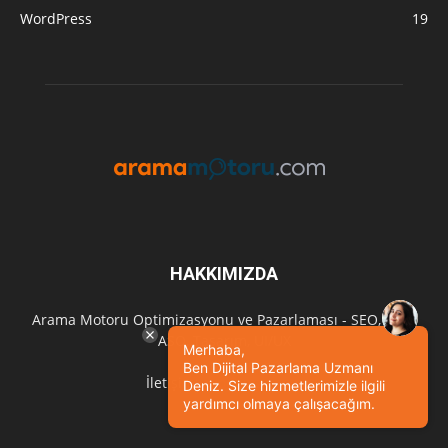
WordPress
19
HAKKIMIZDA
Arama Motoru Optimizasyonu ve Pazarlaması - SEO, SEM,
ASO, Tasarım, UI/UX
Merhaba,
Ben Dijital Pazarlama Uzmanı
İletişim:
seo@imza.com
Deniz. Size hizmetlerimizle ilgili
yardımcı olmaya çalışacağım.