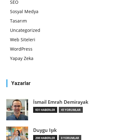
SEO
Sosyal Medya
Tasarım
Uncategorized
Web Siteleri
WordPress
Yapay Zeka
Yazarlar
İsmail Emrah Demirayak
931 HABERLER
45 YORUMLAR
Duygu Işık
208 HABERLER
0 YORUMLAR