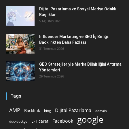
Dijital Pazarlama ve Sosyal Medya Odaklı
Başlıklar
5 Ağustos 2026
Influencer Marketing ve SEO İş Birliği:
Backlinkten Daha Fazlası
31 Temmuz 2026
GEO Stratejileriyle Marka Bilinirliğini Artırma
Yöntemleri
29 Temmuz 2026
Tags
AMP
Dijital Pazarlama
Backlink
bing
domain
google
Facebook
E-Ticaret
duckduckgo