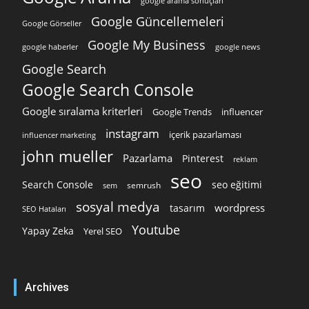
google arama sonuçları
Google Güncellemeleri
Google Görseller
Google My Business
google news
google haberler
Google Search
Google Search Console
Google sıralama kriterleri
Google Trends
influencer
instagram
içerik pazarlaması
influencer marketing
john mueller
Pazarlama
Pinterest
reklam
seo
Search Console
seo eğitimi
semrush
sem
sosyal medya
wordpress
tasarım
SEO Hataları
Youtube
Yapay Zeka
Yerel SEO
Archives