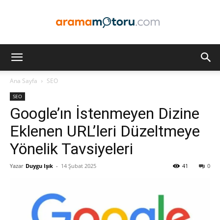
Arama
Ana Sayfa
SEO
SEO
Motoru
Google’ın İstenmeyen Dizine
Eklenen URL’leri Düzeltmeye
Yönelik Tavsiyeleri
Optimizasyonu
Yazar
Duygu Işık
-
14 Şubat 2025
41
0
ve