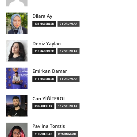
Dilara Ay
136 HABERLER
0 YORUMLAR
Deniz Yaylacı
118 HABERLER
0 YORUMLAR
Emirkan Damar
111 HABERLER
1 YORUMLAR
Can YİĞİTEROL
93 HABERLER
10 YORUMLAR
Pavlina Tomzis
71 HABERLER
0 YORUMLAR