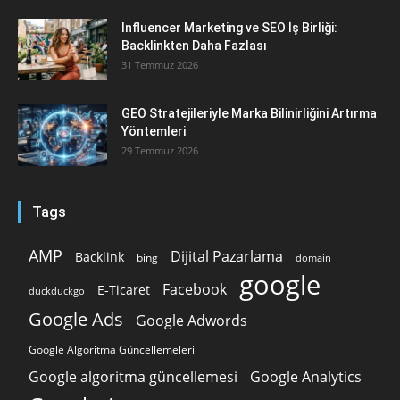
Influencer Marketing ve SEO İş Birliği:
Backlinkten Daha Fazlası
31 Temmuz 2026
GEO Stratejileriyle Marka Bilinirliğini Artırma
Yöntemleri
29 Temmuz 2026
Tags
AMP
Dijital Pazarlama
Backlink
bing
domain
google
Facebook
E-Ticaret
duckduckgo
Google Ads
Google Adwords
Google Algoritma Güncellemeleri
Google algoritma güncellemesi
Google Analytics