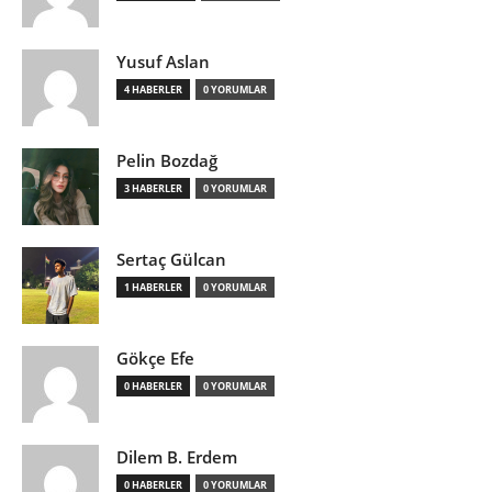
Yusuf Aslan
4 HABERLER
0 YORUMLAR
Pelin Bozdağ
3 HABERLER
0 YORUMLAR
Sertaç Gülcan
1 HABERLER
0 YORUMLAR
Gökçe Efe
0 HABERLER
0 YORUMLAR
Dilem B. Erdem
0 HABERLER
0 YORUMLAR