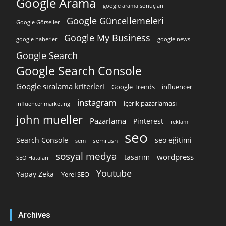
Google Arama
google arama sonuçları
Google Güncellemeleri
Google Görseller
Google My Business
google news
google haberler
Google Search
Google Search Console
Google sıralama kriterleri
Google Trends
influencer
instagram
içerik pazarlaması
influencer marketing
john mueller
Pazarlama
Pinterest
reklam
seo
Search Console
seo eğitimi
semrush
sem
sosyal medya
wordpress
tasarım
SEO Hataları
Youtube
Yapay Zeka
Yerel SEO
Archives