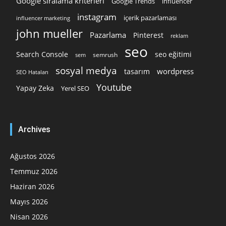
Google sıralama kriterleri
Google Trends
influencer
instagram
içerik pazarlaması
influencer marketing
john mueller
Pazarlama
Pinterest
reklam
seo
Search Console
seo eğitimi
semrush
sem
sosyal medya
wordpress
tasarım
SEO Hataları
Youtube
Yapay Zeka
Yerel SEO
Archives
Ağustos 2026
Temmuz 2026
Haziran 2026
Mayıs 2026
Nisan 2026