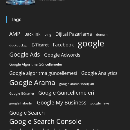
Tags
AMP
Dijital Pazarlama
Backlink
bing
domain
google
Facebook
E-Ticaret
duckduckgo
Google Ads
Google Adwords
Google Algoritma Güncellemeleri
Google algoritma güncellemesi
Google Analytics
Google Arama
google arama sonuçları
Google Güncellemeleri
Google Görseller
Google My Business
google news
google haberler
Google Search
Google Search Console