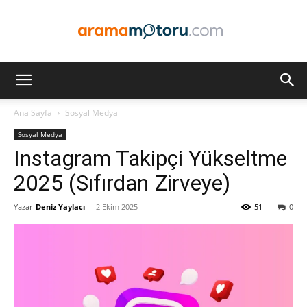
Arama
Ana Sayfa
Sosyal Medya
Sosyal Medya
Motoru
Instagram Takipçi Yükseltme
2025 (Sıfırdan Zirveye)
Yazar
Deniz Yaylacı
-
2 Ekim 2025
51
0
Optimizasyonu
ve