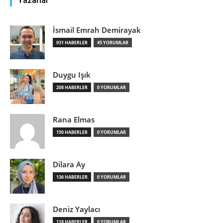
Yazarlar
İsmail Emrah Demirayak
931 HABERLER
45 YORUMLAR
Duygu Işık
208 HABERLER
0 YORUMLAR
Rana Elmas
150 HABERLER
0 YORUMLAR
Dilara Ay
136 HABERLER
0 YORUMLAR
Deniz Yaylacı
118 HABERLER
0 YORUMLAR