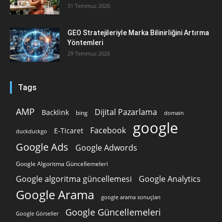
31 Temmuz 2026
GEO Stratejileriyle Marka Bilinirliğini Artırma
Yöntemleri
29 Temmuz 2026
Tags
AMP
Dijital Pazarlama
Backlink
bing
domain
google
Facebook
E-Ticaret
duckduckgo
Google Ads
Google Adwords
Google Algoritma Güncellemeleri
Google algoritma güncellemesi
Google Analytics
Google Arama
google arama sonuçları
Google Güncellemeleri
Google Görseller