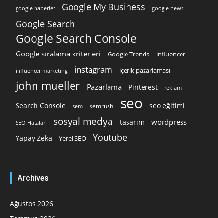
Google My Business
google news
google haberler
Google Search
Google Search Console
Google sıralama kriterleri
Google Trends
influencer
instagram
içerik pazarlaması
influencer marketing
john mueller
Pazarlama
Pinterest
reklam
seo
Search Console
seo eğitimi
semrush
sem
sosyal medya
wordpress
tasarım
SEO Hataları
Youtube
Yapay Zeka
Yerel SEO
Archives
Ağustos 2026