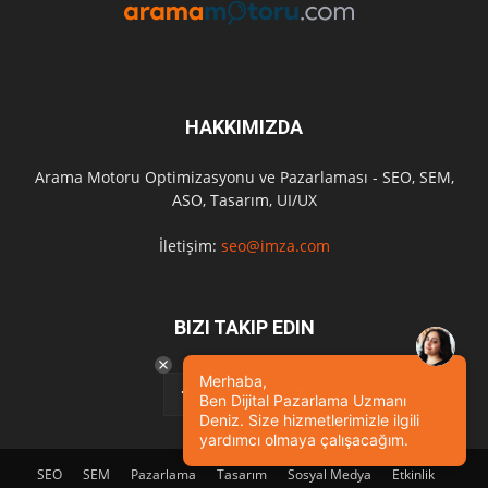
HAKKIMIZDA
Arama Motoru Optimizasyonu ve Pazarlaması - SEO, SEM,
ASO, Tasarım, UI/UX
İletişim:
seo@imza.com
BIZI TAKIP EDIN
Merhaba,
Ben Dijital Pazarlama Uzmanı
Deniz. Size hizmetlerimizle ilgili
yardımcı olmaya çalışacağım.
SEO
SEM
Pazarlama
Tasarım
Sosyal Medya
Etkinlik