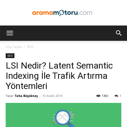
Arama
Ana Sayfa
SEO
SEO
Motoru
LSI Nedir? Latent Semantic
Indexing İle Trafik Artırma
Yöntemleri
Optimizasyonu
Yazar
Taha Büyüktaş
-
10 Aralık 2018
1361
1
ve