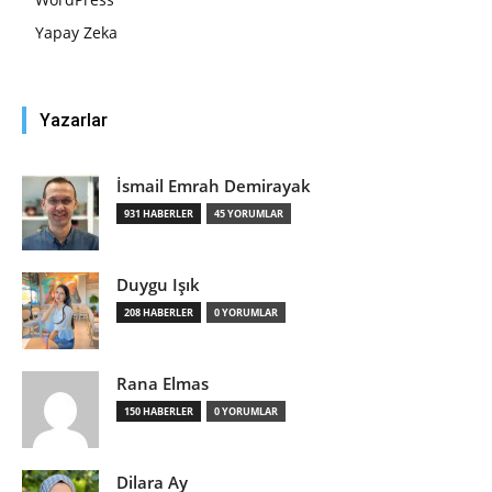
Yapay Zeka
Yazarlar
İsmail Emrah Demirayak
931 HABERLER
45 YORUMLAR
Duygu Işık
208 HABERLER
0 YORUMLAR
Rana Elmas
150 HABERLER
0 YORUMLAR
Dilara Ay