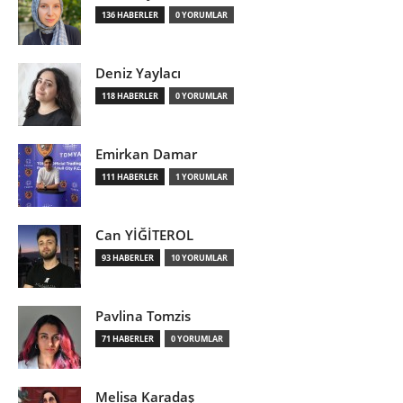
136 HABERLER
0 YORUMLAR
Deniz Yaylacı
118 HABERLER
0 YORUMLAR
Emirkan Damar
111 HABERLER
1 YORUMLAR
Can YİĞİTEROL
93 HABERLER
10 YORUMLAR
Pavlina Tomzis
71 HABERLER
0 YORUMLAR
Melisa Karadaş