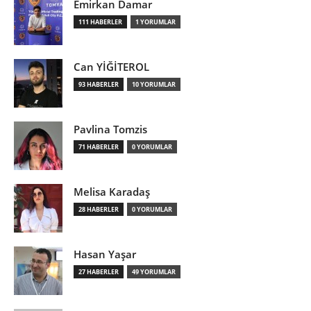
Emirkan Damar
111 HABERLER
1 YORUMLAR
Can YİĞİTEROL
93 HABERLER
10 YORUMLAR
Pavlina Tomzis
71 HABERLER
0 YORUMLAR
Melisa Karadaş
28 HABERLER
0 YORUMLAR
Hasan Yaşar
27 HABERLER
49 YORUMLAR