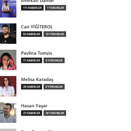
Emirkan Damar
111 HABERLER
1 YORUMLAR
Can YİĞİTEROL
93 HABERLER
10 YORUMLAR
Pavlina Tomzis
71 HABERLER
0 YORUMLAR
Melisa Karadaş
28 HABERLER
0 YORUMLAR
Hasan Yaşar
27 HABERLER
49 YORUMLAR