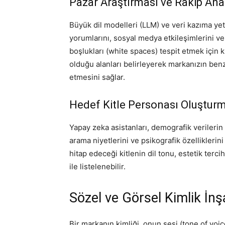
Pazar Araştırması ve Rakip Anal
Büyük dil modelleri (LLM) ve veri kazıma yet
yorumlarını, sosyal medya etkileşimlerini ve d
boşlukları (white spaces) tespit etmek için k
olduğu alanları belirleyerek markanızın ben
etmesini sağlar.
Hedef Kitle Personası Oluştur
Yapay zeka asistanları, demografik verilerin ö
arama niyetlerini ve psikografik özellikler
hitap edeceği kitlenin dil tonu, estetik terci
ile listelenebilir.
Sözel ve Görsel Kimlik İnş
Bir markanın kimliği, onun sesi (tone of voic