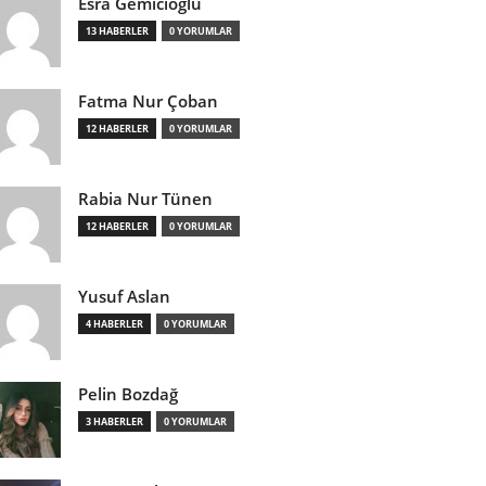
Esra Gemicioğlu
13 HABERLER
0 YORUMLAR
Fatma Nur Çoban
12 HABERLER
0 YORUMLAR
Rabia Nur Tünen
12 HABERLER
0 YORUMLAR
Yusuf Aslan
4 HABERLER
0 YORUMLAR
Pelin Bozdağ
3 HABERLER
0 YORUMLAR