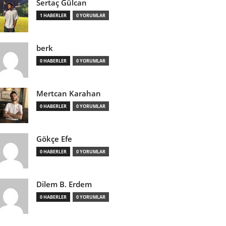
Sertaç Gülcan
1 HABERLER
0 YORUMLAR
berk
0 HABERLER
0 YORUMLAR
Mertcan Karahan
0 HABERLER
0 YORUMLAR
Gökçe Efe
0 HABERLER
0 YORUMLAR
Dilem B. Erdem
0 HABERLER
0 YORUMLAR