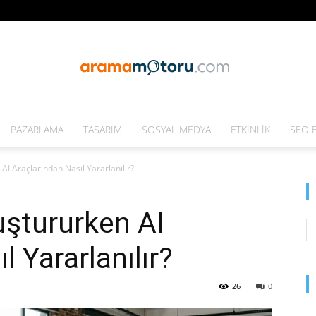
PAZARLAMA
TASARIM
SOSYAL MEDYA
ETKINLIK
SEO E
Arama
AI Araçlarından Nasıl Yararlanılır?
uştururken AI
Motoru
l Yararlanılır?
26
0