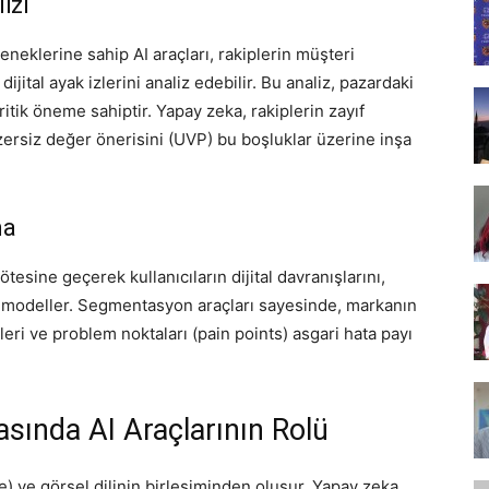
izi
Tasarım,
eneklerine sahip AI araçları, rakiplerin müşteri
ijital ayak izlerini analiz edebilir. Bu analiz, pazardaki
ritik öneme sahiptir. Yapay zeka, rakiplerin zayıf
zersiz değer önerisini (UVP) bu boşluklar üzerine inşa
UI/UX
ma
tesine geçerek kullanıcıların dijital davranışlarını,
ini modeller. Segmentasyon araçları sayesinde, markanın
hleri ve problem noktaları (pain points) asgari hata payı
asında AI Araçlarının Rolü
e) ve görsel dilinin birleşiminden oluşur. Yapay zeka