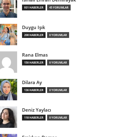
931 HABERLER
45 YORUMLAR
Duygu Işık
208 HABERLER
0 YORUMLAR
Rana Elmas
150 HABERLER
0 YORUMLAR
Dilara Ay
136 HABERLER
0 YORUMLAR
Deniz Yaylacı
118 HABERLER
0 YORUMLAR