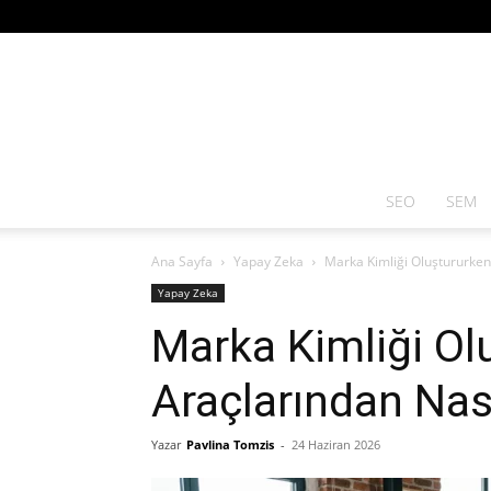
SEO
SEM
Ana Sayfa
Yapay Zeka
Marka Kimliği Oluştururken 
Yapay Zeka
Marka Kimliği Ol
Araçlarından Nası
Yazar
Pavlina Tomzis
-
24 Haziran 2026