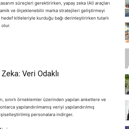
asarım süreçleri gerektirirken, yapay zeka (AI) araçları
mik ve ölçeklenebilir marka stratejileri geliştirmeyi
edef kitleleriyle kurduğu bağı derinleştirirken tutarlı
SEO,
 olur.
SEM,
 Zeka: Veri Odaklı
ASO,
, sınırlı örneklemler üzerinden yapılan anketlere ve
onlarca yapılandırılmamış veriyi yapılandırılmış
işiselleştirilmiş personalara indirger.