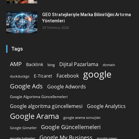
GEO Stratejileriyle Marka Bilinirliğini Artırma
Yöntemleri
29 Temmuz 2026
Tags
AMP
Dijital Pazarlama
Backlink
bing
domain
google
Facebook
E-Ticaret
duckduckgo
Google Ads
Google Adwords
Google Algoritma Güncellemeleri
Google algoritma güncellemesi
Google Analytics
Google Arama
google arama sonuçları
Google Güncellemeleri
Google Görseller
Google My Business
google news
google haberler