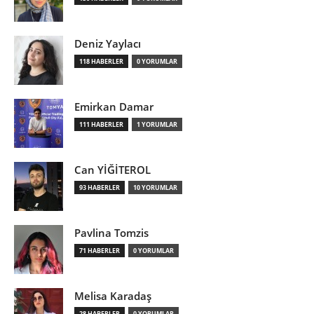
Deniz Yaylacı
118 HABERLER
0 YORUMLAR
Emirkan Damar
111 HABERLER
1 YORUMLAR
Can YİĞİTEROL
93 HABERLER
10 YORUMLAR
Pavlina Tomzis
71 HABERLER
0 YORUMLAR
Melisa Karadaş
28 HABERLER
0 YORUMLAR