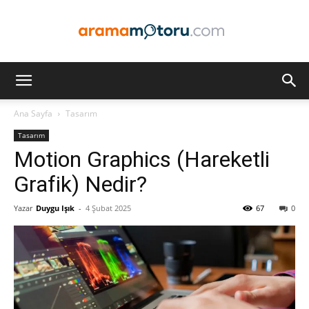
Arama
Ana Sayfa
Tasarım
Tasarım
Motoru
Motion Graphics (Hareketli
Grafik) Nedir?
Yazar
Duygu Işık
-
4 Şubat 2025
67
0
Optimizasyonu
ve