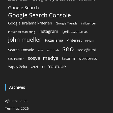
Google Search
Google Search Console
Google sıralama kriterleri
Google Trends
influencer
instagram
içerik pazarlaması
influencer marketing
john mueller
Pazarlama
Pinterest
reklam
seo
Search Console
seo eğitimi
semrush
sem
sosyal medya
wordpress
tasarım
SEO Hataları
Youtube
Yapay Zeka
Yerel SEO
Archives
Ağustos 2026
Temmuz 2026