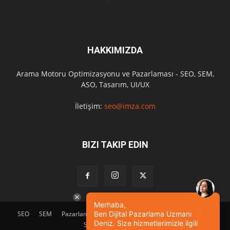
HAKKIMIZDA
Arama Motoru Optimizasyonu ve Pazarlaması - SEO, SEM,
ASO, Tasarım, UI/UX
İletişim:
seo@imza.com
BIZI TAKIP EDIN
Merhaba,
SEO
SEM
Pazarlama
Tasarım
Sosyal Medya
Etkinlik
Ben Dijital Pazarlama Uzmanı
Deniz. Size hizmetlerimizle ilgili
SEO Eğitimi
İletişim