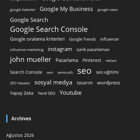
Google My Business
google news
google haberler
Google Search
Google Search Console
Google sıralama kriterleri
Google Trends
influencer
instagram
içerik pazarlaması
influencer marketing
john mueller
Pazarlama
Pinterest
reklam
seo
Search Console
seo eğitimi
semrush
sem
sosyal medya
wordpress
tasarım
SEO Hataları
Youtube
Yapay Zeka
Yerel SEO
Archives
Ağustos 2026