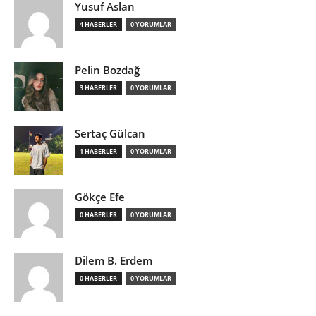
Yusuf Aslan
4 HABERLER
0 YORUMLAR
Pelin Bozdağ
3 HABERLER
0 YORUMLAR
Sertaç Gülcan
1 HABERLER
0 YORUMLAR
Gökçe Efe
0 HABERLER
0 YORUMLAR
Dilem B. Erdem
0 HABERLER
0 YORUMLAR