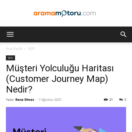
Arama
Ana Sayfa
SEO
SEO
Motoru
Müşteri Yolculuğu Haritası
(Customer Journey Map)
Nedir?
Optimizasyonu
Yazar
Rana Elmas
-
7 Ağustos 2025
21
0
ve