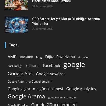
Backlinkten Daha Fazlası
31 Temmuz 2026
GEO Stratejileriyle Marka Bilinirliğini Artırma
Yöntemleri
29 Temmuz 2026
Tags
AMP
Dijital Pazarlama
Backlink
bing
domain
google
Facebook
E-Ticaret
duckduckgo
Google Ads
Google Adwords
Google Algoritma Güncellemeleri
Google algoritma güncellemesi
Google Analytics
Google Arama
google arama sonuçları
Google Güncellemeleri
Google Görseller