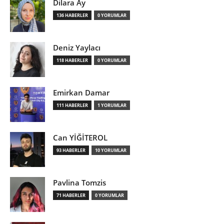
Dilara Ay
136 HABERLER
0 YORUMLAR
Deniz Yaylacı
118 HABERLER
0 YORUMLAR
Emirkan Damar
111 HABERLER
1 YORUMLAR
Can YİĞİTEROL
93 HABERLER
10 YORUMLAR
Pavlina Tomzis
71 HABERLER
0 YORUMLAR