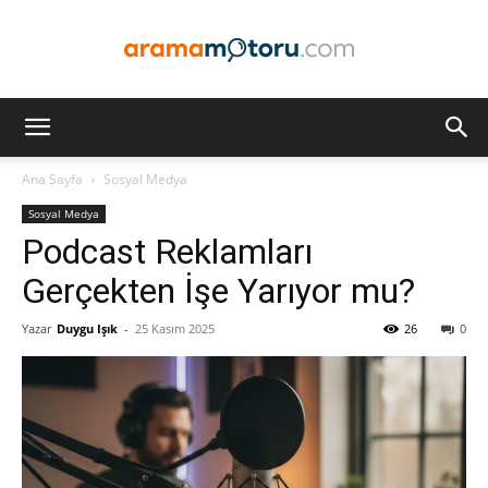
Arama
Ana Sayfa
Sosyal Medya
Sosyal Medya
Motoru
Podcast Reklamları
Gerçekten İşe Yarıyor mu?
Yazar
Duygu Işık
-
25 Kasım 2025
26
0
Optimizasyonu
ve