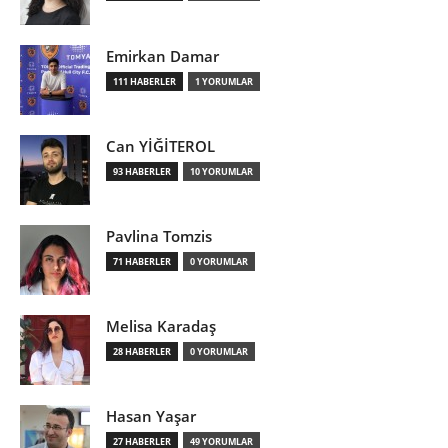
Emirkan Damar
111 HABERLER
1 YORUMLAR
Can YİĞİTEROL
93 HABERLER
10 YORUMLAR
Pavlina Tomzis
71 HABERLER
0 YORUMLAR
Melisa Karadaş
28 HABERLER
0 YORUMLAR
Hasan Yaşar
27 HABERLER
49 YORUMLAR