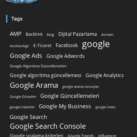
Tags
AMP
Dijital Pazarlama
Backlink
bing
domain
google
Facebook
E-Ticaret
duckduckgo
Google Ads
Google Adwords
Google Algoritma Güncellemeleri
Google algoritma güncellemesi
Google Analytics
Google Arama
google arama sonuçları
Google Güncellemeleri
Google Görseller
Google My Business
google news
google haberler
Google Search
Google Search Console
Google sıralama kriterleri
Google Trends
influencer