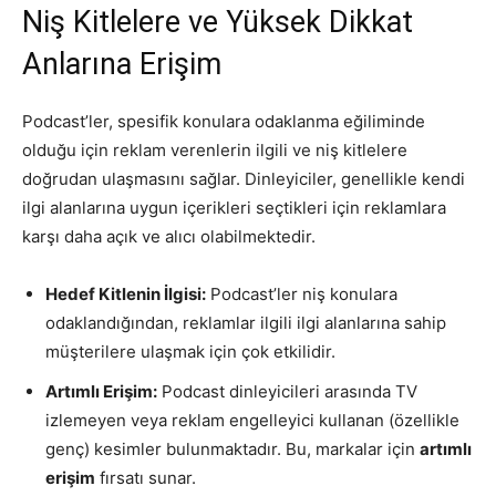
Niş Kitlelere ve Yüksek Dikkat
Tasarım,
Anlarına Erişim
Podcast’ler, spesifik konulara odaklanma eğiliminde
UI/UX
olduğu için reklam verenlerin ilgili ve niş kitlelere
doğrudan ulaşmasını sağlar. Dinleyiciler, genellikle kendi
ilgi alanlarına uygun içerikleri seçtikleri için reklamlara
karşı daha açık ve alıcı olabilmektedir.
Hedef Kitlenin İlgisi:
Podcast’ler niş konulara
odaklandığından, reklamlar ilgili ilgi alanlarına sahip
müşterilere ulaşmak için çok etkilidir.
Artımlı Erişim:
Podcast dinleyicileri arasında TV
izlemeyen veya reklam engelleyici kullanan (özellikle
genç) kesimler bulunmaktadır. Bu, markalar için
artımlı
erişim
fırsatı sunar.