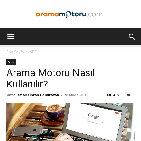
Arama
Ana Sayfa
SEO
SEO
Motoru
Arama Motoru Nasıl
Kullanılır?
Yazar
İsmail Emrah Demirayak
-
30 Mayıs 2016
4781
1
Optimizasyonu
ve