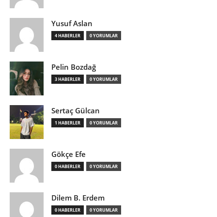
Yusuf Aslan
4 HABERLER
0 YORUMLAR
Pelin Bozdağ
3 HABERLER
0 YORUMLAR
Sertaç Gülcan
1 HABERLER
0 YORUMLAR
Gökçe Efe
0 HABERLER
0 YORUMLAR
Dilem B. Erdem
0 HABERLER
0 YORUMLAR