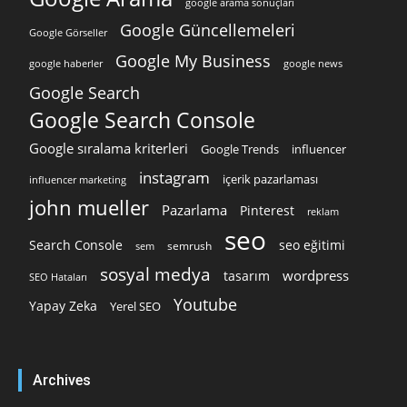
google arama sonuçları
Google Güncellemeleri
Google Görseller
Google My Business
google news
google haberler
Google Search
Google Search Console
Google sıralama kriterleri
Google Trends
influencer
instagram
içerik pazarlaması
influencer marketing
john mueller
Pazarlama
Pinterest
reklam
seo
Search Console
seo eğitimi
semrush
sem
sosyal medya
wordpress
tasarım
SEO Hataları
Youtube
Yapay Zeka
Yerel SEO
Archives