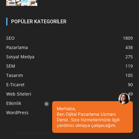
POPÜLER KATEGORİLER
SEO
1809
Pazarlama
438
Sosyal Medya
275
SEM
119
Tasarım
105
E-Ticaret
90
Web Siteleri
49
Etkinlik
27
Merhaba,
WordPress
19
Ben Dijital Pazarlama Uzmanı
Deniz. Size hizmetlerimizle ilgili
yardımcı olmaya çalışacağım.