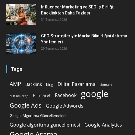
Influencer Marketing ve SEO İş Birliği:
Backlinkten Daha Fazlası
31 Temmuz 2026
GEO Stratejileriyle Marka Bilinirliğini Artırma
Yöntemleri
29 Temmuz 2026
Tags
AMP
Dijital Pazarlama
Backlink
bing
domain
google
Facebook
E-Ticaret
duckduckgo
Google Ads
Google Adwords
Google Algoritma Güncellemeleri
Google algoritma güncellemesi
Google Analytics
Google Arama