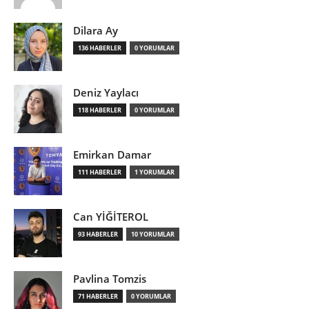
Dilara Ay
136 HABERLER
0 YORUMLAR
Deniz Yaylacı
118 HABERLER
0 YORUMLAR
Emirkan Damar
111 HABERLER
1 YORUMLAR
Can YİĞİTEROL
93 HABERLER
10 YORUMLAR
Pavlina Tomzis
71 HABERLER
0 YORUMLAR